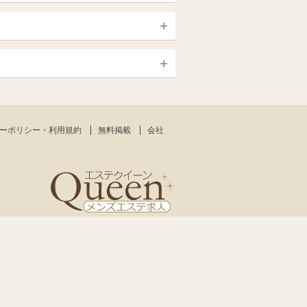
静岡県
大宮・西院・二条
新大久保・高田馬場
大須・上前津・鶴舞
銀座・東京・新橋
島根・鳥取
一宮・津島・小牧
赤羽・板橋
高知
日本橋（大阪市）
熊本
中野・吉祥寺（中央線沿線）
新大阪・十三・南方
ーポリシー・利用規約
無料掲載
会社
沖縄
東大阪・八尾
小田原・藤沢