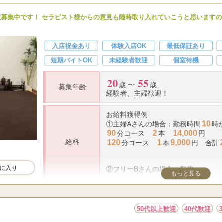
ん大募集中です！ セラピスト様からの意見も随時取り入れていこうと思います
入店祝金あり
体験入店OK
最低保証あり
短期バイトOK
未経験者歓迎
個室待機
20
55
歳 〜
歳
募集年齢
経験者、主婦歓迎！
お給料獲得例
10
①主婦Aさんの場合：勤務時間
時
90
2
14,000
分コース
本
円
給料
120
1
9,000
分コース
本
円 合計
に入り
...
②フリーBさんの場合：勤務
もっと見る
仕事内容
オイルを使用してのマッサージのお
50代以上歓迎
40代歓迎
10:00～翌4:00の間
１日２時間以上で完全自由勤務