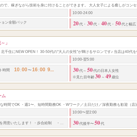
勤務時間
らOK 完全自由出勤、WワークOK
ので、稼ぎながら技術を身に付けることができます。 大人女子による癒しがコンセ
10:00-24:00
経験者・未経験問わずOKです！
応募資格
主婦の方・シングルマザー大歓迎
20
30
40
50
ション全額バック
代
・
代
・
代
・
代と幅広
東京都足立区千住
勤務地
花～」
北千住駅西口についたらご連絡くだ
TEL：080-4533-3588
住にNEW OPEN！ 30-50代の"大人の女性"が輝けるサロンです♪ 当店は40
10:00-翌5:00
30
50
10
00
16
00
9...
シフト時間
:
〜
:
代～
代の日本人女性
30
49
※見た目年齢
～
歳位
ーム
きな時間でOK ・週1〜、短時間勤務OK ・Wワーク／土日だけ／深夜勤務も歓迎（店
10:00〜翌2:00
30
50
...
を用意いたします！
・
歩合給制
・
完全
代後半〜
代