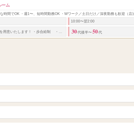
ルーム
きな時間でOK ・週1〜、短時間勤務OK ・Wワーク／土日だけ／深夜勤務も歓迎（店
10:00〜翌2:00
30
50
...
を用意いたします！
・
歩合給制
・
完全
代後半〜
代
青森
岩手 (盛岡・北上)
山形
長野・松本・上田
越谷・春日部
所沢・川越
栃木（宇都宮・小山）
群馬（伊勢崎・高崎・前橋）