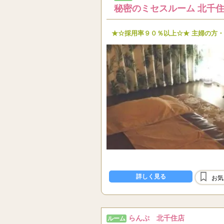
秘密のミセスルーム 北千
★☆採用率９０％以上☆★ 主婦の方・
詳しく見る
お気
らんぷ 北千住店
ルーム