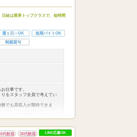
３時間でもOK）
。 日給は業界トップクラスで、短時間
経験者・現在のお仕事と掛け持
週１日～OK
短期バイトOK
制服貸与
可能な方
るお仕事です。
くりをスタッフ全員で考えてい
勤務でも高収入が期待できま
給ゼロという不安はございませ
学生の方で副業で稼ぎたい方。
LINE応募OK
40代歓迎
30代歓迎
もOKな完全自由出勤。