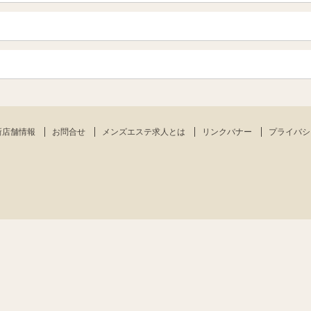
岐阜県
三重県
船橋・習志野・千葉市
烏丸御池駅
四条烏丸・河原町・祇園四条
新宿
渋谷・代々木・三軒茶屋
栄・伏見・ 矢場町
丸の内・久屋・高岳
赤坂・麻布・六本木
品川・五反田・蒲田
岡山
山口
千種・今池・黒川・大曽根
金山・熱田
神田・秋葉原・人形町
上野・鶯谷
愛媛（松山）
徳島
肥後橋・淀屋橋・北浜
南森町・天満・京橋
刈谷・安城・岡崎・豊橋
佐賀
長崎
錦糸町・小岩・葛西
練馬・西東京
南船場・心斎橋・長堀橋
堺筋本町・本町
新店舗情報
お問合せ
メンズエステ求人とは
リンクバナー
プライバシ
鹿児島
宮崎
八王子・立川・国分寺
吹田・豊中・高槻
守口・枚方
川崎・武蔵小杉・溝の口
町田・相模原
神戸・三宮・元町
姫路・明石・加古川
奈良
和歌山