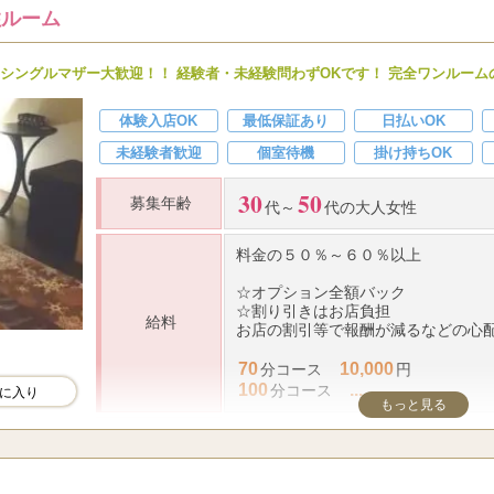
住ルーム
勤務時間
10:00〜翌5:00
シングルマザー大歓迎！！ 経験者・未経験問わずOKです！ 完全ワンルーム
応募資格
20歳〜50代迄の元気・やる気のあ
体験入店OK
最低保証あり
日払いOK
竹ノ塚・西新井
未経験者歓迎
個室待機
掛け持ちOK
勤務地
東京都足立区竹の塚６丁目
30
50
募集年齢
代～
代の大人女性
料金の５０％～６０％以上
☆
オプション全額バック
☆
割り引きはお店負担
給料
お店の割引等で報酬が減るなどの心配
70
10,000
分コース
円
100
...
分コース
に入り
もっと見る
仕事内容
アロマオイルを使ったオイルマッサ
10:00～翌２:00までの間、お好きな