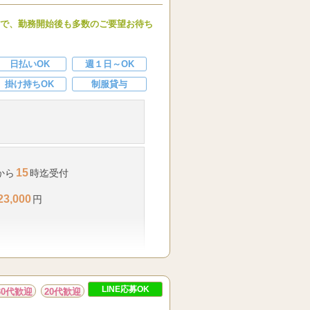
ので、勤務開始後も多数のご要望お待ち
日払いOK
週１日～OK
掛け持ちOK
制服貸与
15
から
時迄受付
23,000
円
仕事になります。
LINE応募OK
30代歓迎
20代歓迎