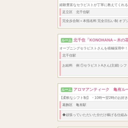
経験豊富なセラピストが丁寧に教えてくれる
足立区 北千住駅
完全歩合制＋本指名料 完全日払い制 オプ
北千住「KONOHANA～木の
ルーム
オープニングセラピストさんを積極採用中！ 北千
北千住駅
お給料 例 ①セラピストAさん(主婦) 
アロマアンティーク 亀有ル
ルーム
【柔軟なシフト制】 ・10時〜翌2時のお好
葛飾区 亀有駅
◆
頑張っていただいた分だけ稼げる仕組み