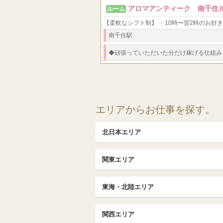
アロマアンティーク 南千住
ルーム
【柔軟なシフト制】 ・10時〜翌2時のお好
南千住駅
◆
頑張っていただいた分だけ稼げる仕組み
エリアからお仕事を探す。
北日本エリア
北日本TOP
関東エリア
北海道（札幌・旭川・函館）
埼玉TOP
福島 (いわき・郡山)
東海・北陸エリア
大宮・浦和・川口
茨城（水戸・取手）
東海・北陸TOP
千葉TOP
関西エリア