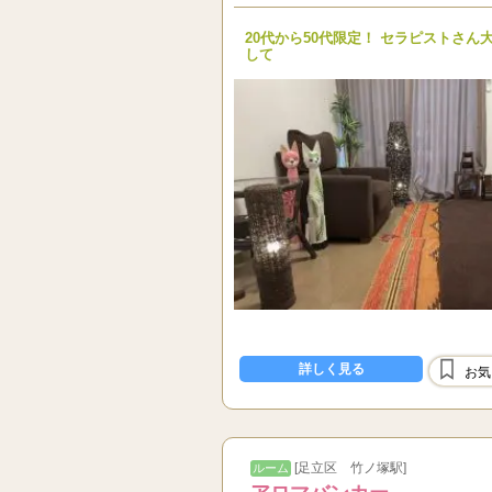
20代から50代限定！ セラピストさ
して
詳しく見る
お気
[足立区 竹ノ塚駅]
ルーム