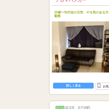
アロマバンカー
20歳〜50代迄の元気・やる気のある
勤務
詳しく見る
お気
[足立区 北千住駅]
ルーム