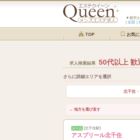
▼都市
全国
TOP
お気に
50代以上 歓
求人検索結果
さらに詳細エリアを選択
北千住・
← 地方を選び直す
[北千住駅]
ルーム
アスプリール北千住