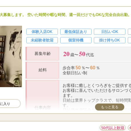
勤務時間
週一でも空いているお時間を
有効活用して下さいませ。
（例えば、本業のお仕事終わりに２・
方大募集します。 空いた時間や暇な時間、週一回だけでもOKな完全自由出勤
①20代～50代の健康な女性
②ＯＬ・主婦・フリーター・アロマ
体験入店OK
最低保証あり
日払いOK
応募資格
ちでもＯＫ
未経験者歓迎
個室待機
掛け持ちOK
③10：00～翌4：00の間でお仕事が
20
50
募集年齢
勤務地
北千住駅仲町出口より徒歩4分。
歳〜
代迄
50
60
歩合率
％〜
％
給料
全額日払い制
お客様に癒しとくつろぎをご提供す
お客様に喜んでいただけるサロンづ
ます。
日給は業界トップクラスで、短時間
に入り
す。
もっと見る
仕事内容
日給最低保証金もありますので、日
ん。
経験は一切不問です♪
経験者だけではなく未経験の主婦や
50代以上歓迎
空いた時間や暇な時間、週一回だけで