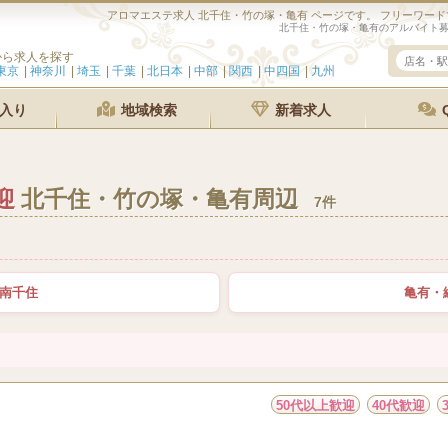
アロマエステ求人 北千住・竹の塚・亀有 ページです。 フリーワード
北千住・竹の塚・亀有のアルバイト
から求人を探す
東京
神奈川
埼玉
千葉
北日本
中部
関西
中四国
九州
入り
地域検索
新着求人
迎
北千住・竹の塚・亀有周辺
7件
南千住
亀有・
50代以上歓迎
40代歓迎