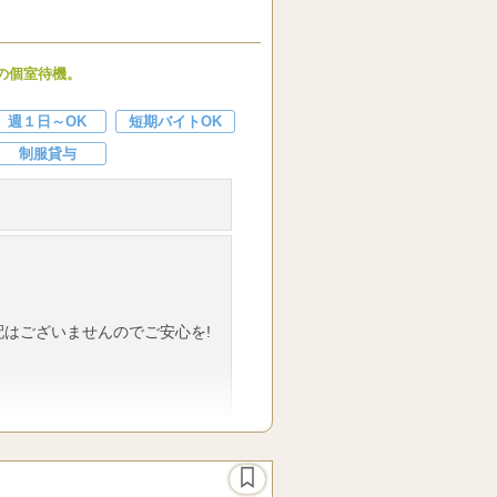
の個室待機。
る方大募集します。
週１日～OK
短期バイトOK
制服貸与
はございませんのでご安心を!
ージです。
時間に週1～OK！ 1日5時間位か