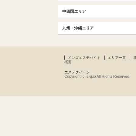
愛知（名古屋）
松戸・柏
京都
エリア
北陸
中四国エリア
東京TOP
京都駅・伏見区
名古屋TOP
中国・四国TOP
池袋・大塚
三条・京都市役所前
九州・沖縄エリア
名古屋・名駅・太閤通
恵比寿・目黒・自由が丘
広島
大阪
エリア
新栄町・東新町
九州TOP
飯田橋・水道橋・市ヶ谷
香川（高松）
梅田・北新地
春日井・豊田・東海
福岡
北千住・竹の塚・亀有
難波（なんば）
メンズエステバイト
エリア一覧
大分
京王線・小田急線沿線
概要
谷町九丁目駅・天王寺
神奈川TOP
エステクイーン
堺・和泉・岸和田
Copyright (c) e-q.jp All Rights Reserved.
横浜・関内
兵庫
エリア
西宮・尼崎・伊丹
滋賀・奈良・和歌山エリア
大津・滋賀・石山