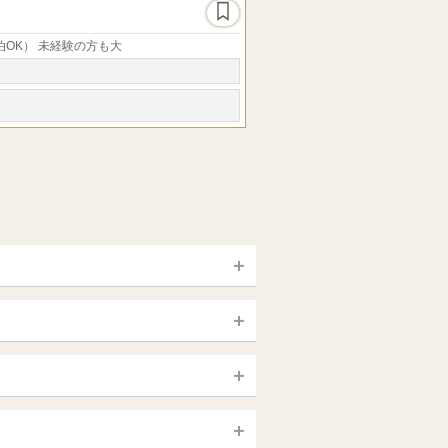
泊OK） 未経験の方も大
宮城 (仙台)
山梨（甲府）