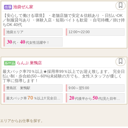
池袋ぜん家
出張
【安心して働ける環境】 ・老舗店舗で安定＆信頼あり ・日払いOK
／制服貸与あり ・体験入店・短期バイトも歓迎 ・自宅待機／掛け持
ちOK 40代
池袋エリア
12:00〜22:00
30
40
代
・
代女性活躍中！
らんぷ 巣鴨店
ルーム
最大バック率70％以上★採用率99％以上でお迎え致します。 完全日
払い制・歩合給(50～60%)未経験の方でも、女性スタッフが優しく
丁寧に指導します！
豊島区 巣鴨駅
9:00～翌5:00
20
50
70
60
70
1
最大
バック率
％以上!! 完全日払い制
・
歩合給(
～
%以上) 本指名料
代後半から
代(見た目年齢なども)
エリアからお仕事を探す。