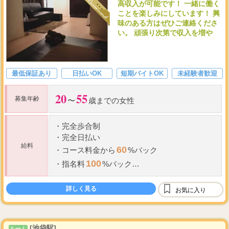
高収入が可能です！ 一緒に働く
ことを楽しみにしています！ 興
味のある方はぜひご連絡くださ
い。 頑張り次第で収入を増や
最低保証あり
日払いOK
短期バイトOK
未経験者歓迎
20
55
募集年齢
〜
歳までの女性
・
完全歩合制
・
完全日払い
給料
60
・
コース料金から
%バック
100
・
指名料
%バック
雑費、割引などは店側の負担
新人期間は待機保障あり
詳しく見る
お気に入り
[池袋駅]
ルーム