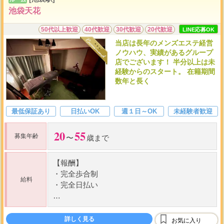
池袋天花
50代以上歓迎
40代歓迎
30代歓迎
20代歓迎
LINE応募OK
当店は長年のメンズエステ経営
ノウハウ、実績があるグループ
店でございます！ 半分以上は未
経験からのスタート。 在籍期間
数年と長く
最低保証あり
日払いOK
週１日～OK
未経験者歓迎
20
55
募集年齢
〜
歳まで
【報酬】
・
完全歩合制
給料
・
完全日払い
【報酬システム】
60
・
コース料金から
%バック
詳しく見る
お気に入り