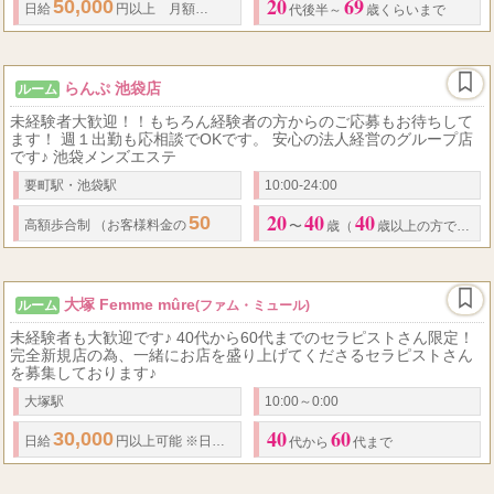
20
69
50,000
50
100
日給
円以上 月額
～
万円以上
◆
全額日払い
◆
罰金ノルマ
代後半～
歳くらいまで
らんぷ 池袋店
ルーム
未経験者大歓迎！！もちろん経験者の方からのご応募もお待ちして
ます！ 週１出勤も応相談でOKです。 安心の法人経営のグループ店
です♪ 池袋メンズエステ
要町駅・池袋駅
10:00-24:00
20
40
40
50
60
高額歩合制 （お客様料金の
～
％が報酬になります）
〜
歳（
歳以上の方でも面接OKです）
大塚 Femme mûre
ルーム
(ファム・ミュール)
未経験者も大歓迎です♪ 40代から60代までのセラピストさん限定！
完全新規店の為、一緒にお店を盛り上げてくださるセラピストさん
を募集しております♪
大塚駅
10:00～0:00
40
60
30,000
日給
円以上可能 ※日払い制
代から
代まで