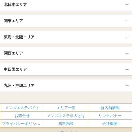
北日本エリア
北日本TOP
関東エリア
北海道（札幌・旭川・函館）
青森
埼玉TOP
岩手 (盛岡・北上)
宮城 (仙台)
東海・北陸エリア
大宮・浦和・川口
越谷・春日部
福島 (いわき・郡山)
山形
東海・北陸TOP
所沢・川越
長野・松本・上田
山梨（甲府）
関西エリア
愛知（名古屋）
岐阜県
千葉TOP
茨城（水戸・取手）
栃木（宇都宮・小山）
京都
エリア
三重県
静岡県
中四国エリア
群馬（伊勢崎・高崎・前橋）
松戸・柏
船橋・習志野・千葉市
京都駅・伏見区
烏丸御池駅
北陸
東京TOP
中国・四国TOP
四条烏丸・河原町・祇園四条
大宮・西院・二条
九州・沖縄エリア
名古屋TOP
池袋・大塚
広島
新宿
岡山
三条・京都市役所前
名古屋・名駅・太閤通
栄・伏見・ 矢場町
九州TOP
渋谷・代々木・三軒茶屋
山口
新大久保・高田馬場
島根・鳥取
大阪
エリア
丸の内・久屋・高岳
大須・上前津・鶴舞
福岡
佐賀
メンズエステバイト
エリア一覧
新店舗情報
恵比寿・目黒・自由が丘
香川（高松）
赤坂・麻布・六本木
愛媛（松山）
梅田・北新地
肥後橋・淀屋橋・北浜
新栄町・東新町
千種・今池・黒川・大曽根
お問合せ
メンズエステ求人とは
リンクバナー
長崎
熊本
品川・五反田・蒲田
徳島
銀座・東京・新橋
高知
南森町・天満・京橋
日本橋（大阪市）
金山・熱田
一宮・津島・小牧
プライバシーポリシー・利用規約
無料掲載
会社概要
大分
鹿児島
飯田橋・水道橋・市ヶ谷
神田・秋葉原・人形町
難波（なんば）
南船場・心斎橋・長堀橋
春日井・豊田・東海
刈谷・安城・岡崎・豊橋