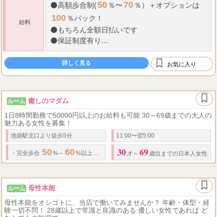
50
70
⚫
高額歩合制(
％〜
％）＋オプションは
100
％バック！
給料
⚫
もちろん全額日払いです
⚫
保証制度有り
⚫
罰金やノルマなど、もちろんございません！
もちろんノルマもございません！
詳しく見る
お気に入り
...
毎
癒しのマダム
ルーム
1日8時間勤務で50000円以上のお給料も可能 30～69歳までの大人の
魅力ある女性を募集！
池袋駅北口より徒歩5分
11:00〜翌5:00
30
69
50
60
90
8000
11000
12
・
完全歩合
%～
%以上 人妻コース
分
～
以上
才～
歳位までの日本人女性
母性本能
ルーム
母性本能をオシゴトに、当店で働いてみませんか？ 年齢・体型・経
験一切不問！ 28歳以上で常識と良識のある 優しい女性であれば ど