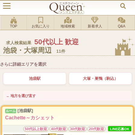
TOP
お気に入り
地域検索
新着求人
Q&A
50代以上 歓迎
求人検索結果
池袋・大塚周辺
11件
さらに詳細エリアを選択
池袋駅
大塚・巣鴨（駒込）
← 地方を選び直す
[池袋駅]
ルーム
Cachette～カシェット
50代以上歓迎
40代歓迎
30代歓迎
20代歓迎
LINE応募OK