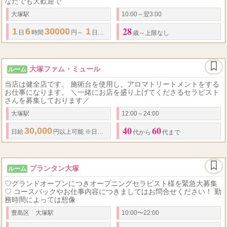
なたでも大歓迎で
大塚駅
10:00～翌3:00
28
1
6
30000
1
8
45000
日
時間
円～
日
時間
円～
歳～上限なし
大塚ファム・ミュール
ルーム
当店は健全店です。 施術台を使用し、アロマトリートメントをする
お仕事になります。 ＼一緒にお店を盛り上げてくださるセラピスト
さんを募集しております／
大塚駅
12:00～24:00
40
60
30,000
日給
円以上可能 ※日払い制
・
指名料、オプション代全額バック
・
代から
代まで
プランタン大塚
ルーム
♡グランドオープンにつきオープニングセラピスト様を緊急大募集
♡ コースバックやお仕事内容につきましてはお問合せください！ 勤
務時間によっては想像
豊島区 大塚駅
10:00〜22:00