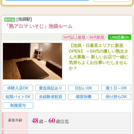
100
・
指名料
%バック
・
オプション選択自由
雑費、割引などは店側の負担
[池袋駅]
ルーム
...
「熟アロマ いそじ」池袋ルーム
新人期間は待機保障あ
50代以上歓迎
40代歓迎
LINE応募OK
【池袋・日暮里エリアに新規
OPEN】 ～50代の優しい熟女さ
ん大募集～ 新しいお店で一緒に
気持ちよくお仕事いたしません
か？
体験入店OK
最低保証あり
日払いOK
週１日～OK
短期バイトOK
未経験者歓迎
個室待機
掛け持ちOK
制服貸与
48
60
募集年齢
歳～
歳位迄