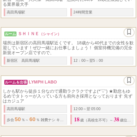
る業界最大手
高田馬場駅
24時間営業
ＳＨＩＮＥ
ルーム
（シャイン）
場所は新宿区の高田馬場駅近くです。 18歳から40代までの女性を歓
迎しています！ぜひ一緒にお仕事しましょう！ 個室待機完備の完全
新規オープン店ですので、
新宿区 高田馬場駅
12：00～翌5：00
LYMPH LABO
ルーム＆出張
しかも駅から徒歩１分なので通勤ラクラクですよ(*'▽') ★勤怠もゆ
るめでタトゥーが入っている方も前向き採用となっております 先ず
はカジュア
高田馬場駅
12:00～翌 05:00
18
38
50
60
歩合
％～
％ 雑費ナシ キャンペーン等の割引き分はお店負担で手取り変わ
歳（高校生不可）～
歳位まで（見た目年齢）