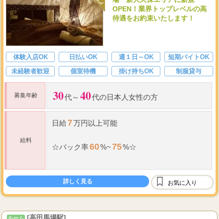
OPEN！業界トップレベルの高
待遇をお約束いたします！
体験入店OK
日払いOK
週１日～OK
短期バイトOK
未経験者歓迎
個室待機
掛け持ちOK
制服貸与
30
40
募集年齢
代～
代の日本人女性の方
7
日給
万円以上可能
給料
60
75
☆
バック率
%~
%
☆
すべてのセラピストさんのお給料がこちらから
スタートとなります。
詳しく見る
お気に入り
100
11,000
17,000
分コース(
〜
円バック ）
120
...
分コ
[高田馬場駅]
ルーム