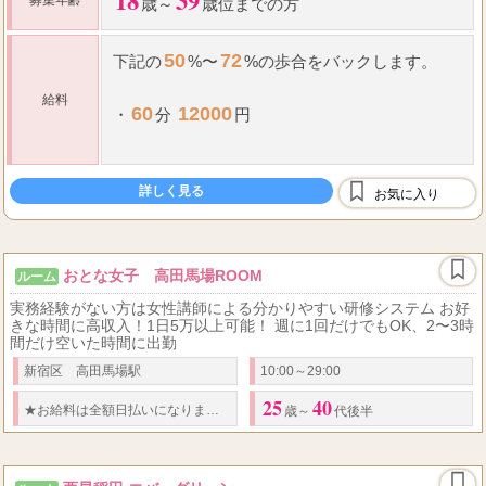
18
39
募集年齢
歳～
歳位までの方
50
72
下記の
%〜
%の歩合をバックします。
給料
60
12000
・
分
円
90
15000
・
分
円
詳しく見る
お気に入り
120
19000
・
分
円
150
24000
・
分
円
おとな女子 高田馬場ROOM
ルーム
実務経験がない方は女性講師による分かりやすい研修システム お好
30
6000
きな時間に高収入！1日5万以上可能！ 週に1回だけでもOK、2〜3時
・
延
分
円
間だけ空いた時間に出勤
...
新宿区 高田馬場駅
10:00～29:00
25
40
60
70
5
★
お給料は全額日払いになります
★
・
歩合制
％～
％
・
日給
万円以
歳～
代後半