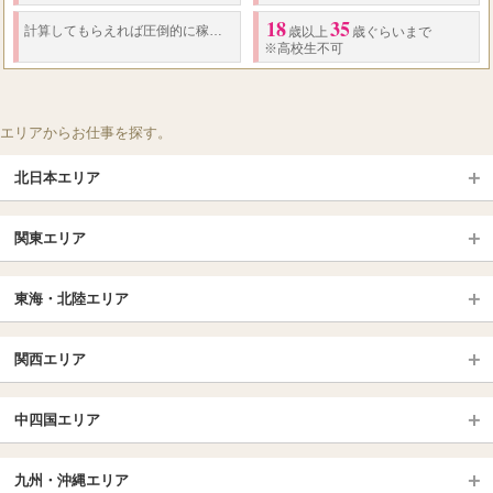
18
35
60
計算してもらえれば圧倒的に稼げる理由がわかります！
%バックで計算 《
歳以上
歳ぐらいまで
※高校生不可
エリアからお仕事を探す。
北日本エリア
北日本TOP
関東エリア
北海道（札幌・旭川・函館）
青森
埼玉TOP
岩手 (盛岡・北上)
宮城 (仙台)
東海・北陸エリア
大宮・浦和・川口
越谷・春日部
福島 (いわき・郡山)
山形
東海・北陸TOP
所沢・川越
長野・松本・上田
山梨（甲府）
関西エリア
愛知（名古屋）
岐阜県
千葉TOP
茨城（水戸・取手）
栃木（宇都宮・小山）
京都
エリア
三重県
静岡県
中四国エリア
群馬（伊勢崎・高崎・前橋）
松戸・柏
船橋・習志野・千葉市
京都駅・伏見区
烏丸御池駅
北陸
東京TOP
中国・四国TOP
四条烏丸・河原町・祇園四条
大宮・西院・二条
九州・沖縄エリア
名古屋TOP