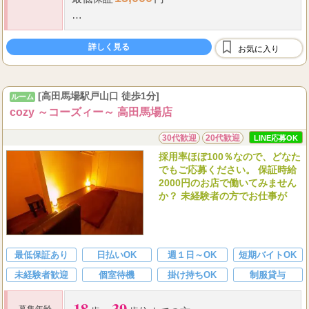
60
75
歩合
～
％＋ボーナス
詳しく見る
指名料全額バック
お気に入り
最低保証
制度あり
全額日払い
[高田馬場駅戸山口 徒歩1分]
ルーム
cozy ～コーズィー～ 高田馬場店
30代歓迎
20代歓迎
LINE応募OK
採用率ほぼ100％なので、どなた
でもご応募ください。 保証時給
2000円のお店で働いてみません
か？ 未経験者の方でお仕事が
最低保証あり
日払いOK
週１日～OK
短期バイトOK
未経験者歓迎
個室待機
掛け持ちOK
制服貸与