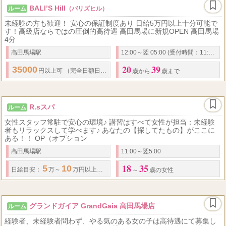
BALI’S Hill
ルーム
（バリズヒル）
未経験の方も歓迎！ 安心の保証制度あり 日給5万円以上十分可能で
す！高級店ならではの圧倒的高待遇 高田馬場に新規OPEN 高田馬場
4分
高田馬場駅
12:00～翌 05:00 (受付時間：11:30～翌3:00)
20
39
35000
円以上可 （完全日額日払い制） ※
最低保証
有り
歳から
歳まで
R.sスパ
ルーム
女性スタッフ常駐で安心の環境♪ 講習はすべて女性が担当：未経験
者もリラックスして学べます♪ あなたの【探してたもの】がここに
ある！！ OP（オプション
高田馬場駅
11:00～翌5:00
18
35
5
10
50
70
日給
目安：
万～
万円以上可能
バック率
：
％～
％ ※お客様から
～
歳の女性
グランドガイア GrandGaia 高田馬場店
ルーム
経験者、未経験者問わず、やる気のある女の子は高待遇にて募集し