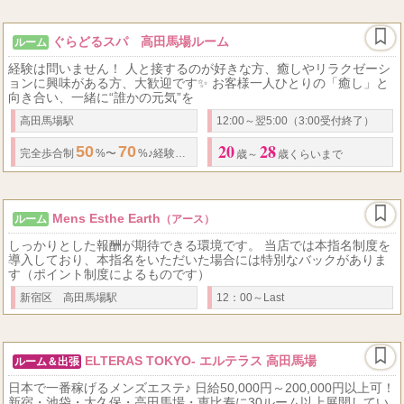
ぐらどるスパ 高田馬場ルーム
ルーム
経験は問いません！ 人と接するのが好きな方、癒しやリラクゼーシ
ョンに興味がある方、大歓迎です✨ お客様一人ひとりの「癒し」と
向き合い、一緒に“誰かの元気”を
高田馬場駅
12:00～翌5:00（3:00受付終了）
20
28
50
70
完全歩合制
%〜
%♪経験者優遇
歳～
歳くらいまで
Mens Esthe Earth
ルーム
（アース）
しっかりとした報酬が期待できる環境です。 当店では本指名制度を
導入しており、本指名をいただいた場合には特別なバックがありま
す（ポイント制度によるものです）
新宿区 高田馬場駅
12：00～Last
ELTERAS TOKYO- エルテラス 高田馬場
ルーム＆出張
日本で一番稼げるメンズエステ♪ 日給50,000円～200,000円以上可！
新宿・池袋・大久保・高田馬場・恵比寿に30ルーム以上展開してい