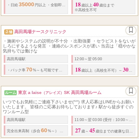
18
40
35000
・
日給
円以上
・
全額即日日払い
・
一日体験入店歓迎
歳以上
歳位まで
※高校生不可
高田馬場ナースクリニック
店舗
・施術やシステムの説明が不十分 ・出勤強要 ・セラピストをないが
しろにするような発言 ・連絡のレスポンスが遅い 当店は「穏やかな
気持ちでは働けな
高田馬場駅
12:00～翌 05:00
18
30
70
100
・
バック率
%～も可能です！！
・
オプションはもちろん
%バック
・
歳以上（高校生不可）～
代く
東京 a laise
SK 高田馬場ルーム
ルーム
（アレイズ）
いつでもお気軽にご連絡下さいませ(^^) 求人応募はLINEからお願い
いたします。 皆様のご応募お待ちしております♪ 駅から徒歩すぐの
ワンルーム型
高田馬場駅
11:00～翌 03:00 (受付：10:00～翌1:30)
27
45
60
30,000
完全出来高制（歩合
%～） 完全日払い
円以上可能 ※別途(オプ
歳～
歳位までの健康な日本人女性