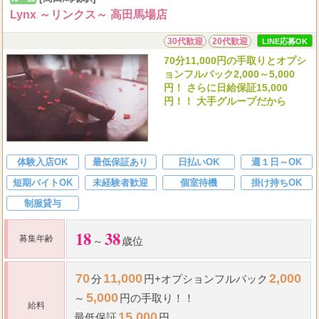
Lynx ～リンクス～ 高田馬場店
30代歓迎
20代歓迎
LINE応募OK
70分11,000円の手取りとオプシ
ョンフルバック2,000～5,000
円！ さらに日給保証15,000
円！！ 大手グループだから
体験入店OK
最低保証あり
日払いOK
週１日～OK
短期バイトOK
未経験者歓迎
個室待機
掛け持ちOK
制服貸与
18
38
募集年齢
～
歳位
70
11,000
2,000
分
円+オプションフルバック
5,000
～
円の手取り！！
給料
15,000
最低保証
円