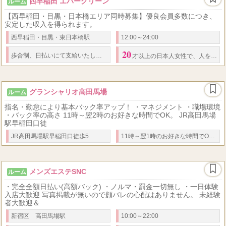
西早稲田 エバーグリーン
ルーム
【西早稲田・目黒・日本橋エリア同時募集】優良会員多数につき、
安定した収入を得られます。
西早稲田・目黒・東日本橋駅
12:00～24:00
20
50
2
3
歩合制、日払いにて支給いたします。
バック率
、約
％以上
日給
-
万円
才以上の日本人女性で、人を癒すことが好きな方。 （
グランシャリオ高田馬場
ルーム
指名・勤怠により基本バック率アップ！ ・マネジメント ・職場環境
・バック率の高さ 11時～翌2時のお好きな時間でOK。 JR高田馬場
駅早稲田口徒
JR高田馬場駅早稲田口徒歩5
11時～翌1時のお好きな時間でOK。 ご希望のシフトをお伝え下さい。 週1～可能。
メンズエステSNC
ルーム
・完全全額日払い(高額バック) ・ノルマ・罰金一切無し ・一日体験
入店大歓迎 写真掲載が無いので顔バレの心配はありません。 未経験
者大歓迎＆
新宿区 高田馬場駅
10:00～22:00