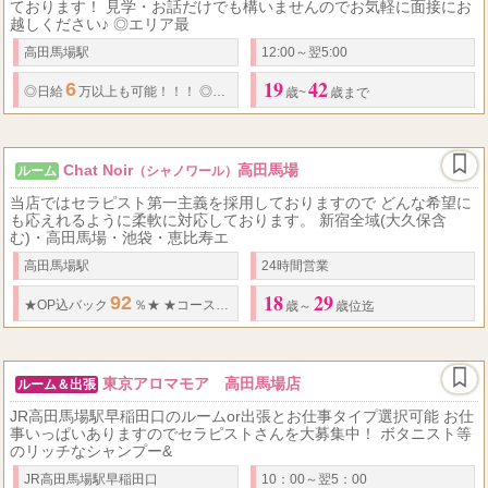
ております！ 見学・お話だけでも構いませんのでお気軽に面接にお
越しください♪ ◎エリア最
高田馬場駅
12:00～翌5:00
19
42
6
60
◎
日給
万以上も可能！！！
◎
完全日払い
・
エリア最高水準最初から完全
歳~
歳まで
Chat Noir
高田馬場
ルーム
（シャノワール）
当店ではセラピスト第一主義を採用しておりますので どんな希望に
も応えれるように柔軟に対応しております。 新宿全域(大久保含
む)・高田馬場・池袋・恵比寿エ
高田馬場駅
24時間営業
18
29
92
50
70
★
OP込バック
％
★
★
コースバック
％～
％
★
オプションフルバッ
歳～
歳位迄
東京アロマモア 高田馬場店
ルーム＆出張
JR高田馬場駅早稲田口のルームor出張とお仕事タイプ選択可能 お仕
事いっぱいありますのでセラピストさんを大募集中！ ボタニスト等
のリッチなシャンプー&
JR高田馬場駅早稲田口
10：00～翌5：00