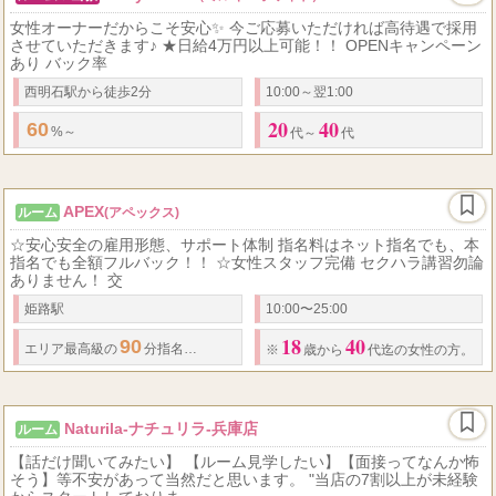
女性オーナーだからこそ安心✨ 今ご応募いただければ高待遇で採用
させていただきます♪ ★日給4万円以上可能！！ OPENキャンペーン
あり バック率
西明石駅から徒歩2分
10:00～翌1:00
20
40
60
%～
代～
代
APEX
ルーム
(アペックス)
☆安心安全の雇用形態、サポート体制 指名料はネット指名でも、本
指名でも全額フルバック！！ ☆女性スタッフ完備 ​セクハラ講習勿論
ありません！ 交
姫路駅
10:00〜25:00
18
40
90
11,000
エリア最高級の
分指名
円！！ エリア唯一の高級店だからこその
※
歳から
代迄の女性の方。
Naturila-ナチュリラ-兵庫店
ルーム
【話だけ聞いてみたい】 【ルーム見学したい】【面接ってなんか怖
そう】等不安があって当然だと思います。 "当店の7割以上が未経験