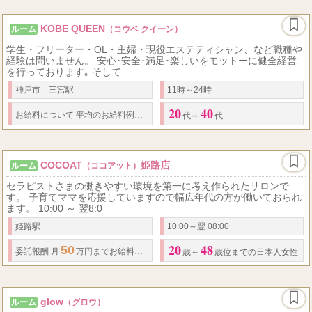
KOBE QUEEN
ルーム
（コウベ クイーン）
学生・フリーター・OL・主婦・現役エステティシャン、など職種や
経験は問いません。 安心･安全･満足･楽しいをモットーに健全経営
を行っております｡ そして
神戸市 三宮駅
11時～24時
20
40
1
6
20,000..
お給料について 平均のお給料例をご紹介します。
日
時間勤務
代～
代
COCOAT
姫路店
ルーム
（ココアット）
セラピストさまの働きやすい環境を第一に考え作られたサロンで
す。 子育てママを応援していますので幅広年代の方が働いておられ
ます。 10:00 ～ 翌8:0
姫路駅
10:00～翌 08:00
20
48
50
委託報酬 月
万円までお給料保証可能です。 ↓全額完全日払いにてお支払いいた
歳～
歳位までの日本人女性
glow
ルーム
（グロウ）