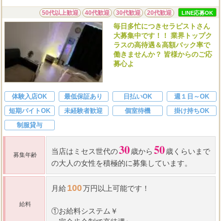
50代以上歓迎
40代歓迎
30代歓迎
20代歓迎
LINE応募OK
毎日多忙につきセラピストさん
大募集中です！！ 業界トップク
ラスの高待遇＆高額バック率で
働きませんか？ 皆様からのご応
募心よ
体験入店OK
最低保証あり
日払いOK
週１日～OK
短期バイトOK
未経験者歓迎
個室待機
掛け持ちOK
制服貸与
30
50
当店はミセス世代の
歳から
歳くらいまで
募集年齢
の大人の女性を積極的に募集しています。
100
月給
万円以上可能です！
給料
①お給料システム￥