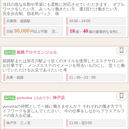
当日の急な出勤や早退にも柔軟に対応させていただきます。 ダブル
ワークをしたい方、みっちり働きたい方、週1回だけ働きたい方、
完全歩合制、指名料バック、保
兵庫県 姫路駅
10:00～24:00
18
40
30,000
.
日給
円以上可能 完全歩合制 指名料バック 保証制度あり 原則全額
歳～
歳の健康的な女性(高校生不可)
姫路アロマエンジェル
ルーム
姫路駅または加古川駅より近くのオイルを使用したエステサロンの
お仕事です。 メンズエステのイメージを明るいものにし、堂々と働
いていただけるお店でありたいと考
兵庫・姫路
11：00～23：00
yururira
神戸店
ルーム
（ユルリラ）
yururiraの仲間として一緒に働きませんか？ それぞれの働き方でラ
イフワークを楽しんでください。 今の仕事をしながらプラスアルフ
ァの収入を応援。
神戸市 三ノ宮
11:00～翌2:00