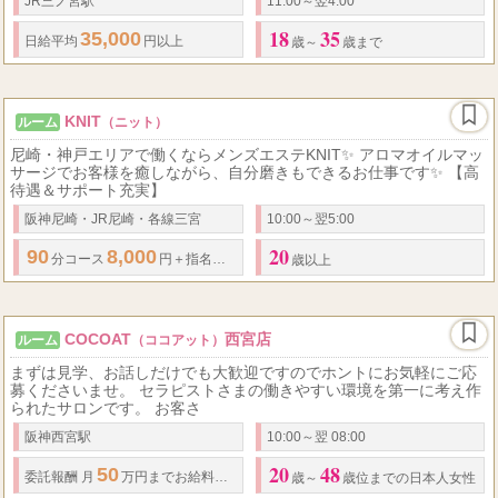
JR三ノ宮駅
11:00～翌4:00
18
35
35,000
日給
平均
円以上
歳～
歳まで
KNIT
ルーム
（ニット）
尼崎・神戸エリアで働くならメンズエステKNIT✨ アロマオイルマッ
サージでお客様を癒しながら、自分磨きもできるお仕事です✨ 【高
待遇＆サポート充実】
阪神尼崎・JR尼崎・各線三宮
10:00～翌5:00
20
90
8,000
分コース
円＋指名料フルバック
歳以上
COCOAT
西宮店
ルーム
（ココアット）
まずは見学、お話しだけでも大歓迎ですのでホントにお気軽にご応
募くださいませ。 セラピストさまの働きやすい環境を第一に考え作
られたサロンです。 お客さ
阪神西宮駅
10:00～翌 08:00
20
48
50
委託報酬 月
万円までお給料保証可能です。 ↓全額完全日払いにてお支払いいた
歳～
歳位までの日本人女性