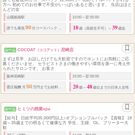
方へ 初めてのお仕事で不安がいっぱいあると思います。 当店はほと
んどの女
山陽姫路駅
10:00～翌 05:00
18
39
90
12,000
1
誰でも最低
分コースバック
円～ 月間本指名数によってお仕事
歳（高校生不可）～
歳迄
COCOAT
尼崎店
ルーム
（ココアット）
まずは見学、お話しだけでも大歓迎ですのでホントにお気軽にご応
募くださいませ。 セラピストさまの働きやすい環境を第一に考え作
られたサロンです。 お客さ
阪神尼崎駅
10:00～翌 08:00
20
48
50
委託報酬 月
万円までお給料保証可能です。 ↓全額完全日払いにてお支払いいた
歳～
歳位までの日本人女性
ヒミツの残業spa
ルーム
【給与】 日給平均35,000円以上♪オプションフルバック 【資格】 18
歳～35歳までの明るくて健康な方 学生、主婦、OL、フリーター大
歓