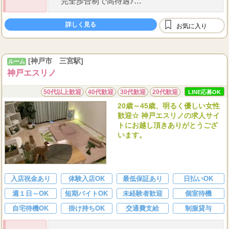
完全歩合制で高待遇♪
５０％バック～最大８０％バック
★
日給
保証制度有
詳しく見る
お気に入り
1,000
本指名＋
円バック
...
[神戸市 三宮駅]
指名数により、特別指名料
ルーム
神戸エスリノ
50代以上歓迎
40代歓迎
30代歓迎
20代歓迎
LINE応募OK
20歳～45歳、明るく優しい女性
歓迎☆ 神戸エスリノの求人サイ
トにお越し頂きありがとうござ
います。
入店祝金あり
体験入店OK
最低保証あり
日払いOK
週１日～OK
短期バイトOK
未経験者歓迎
個室待機
自宅待機OK
掛け持ちOK
交通費支給
制服貸与