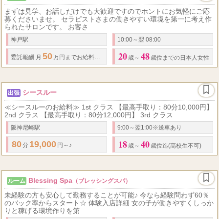
まずは見学、お話しだけでも大歓迎ですのでホントにお気軽にご応
募くださいませ。 セラピストさまの働きやすい環境を第一に考え作
られたサロンです。 お客さ
神戸駅
10:00～翌 08:00
20
48
50
委託報酬 月
万円までお給料保証可能です。 ↓全額完全日払いにてお支払いいた
歳～
歳位までの日本人女性
シースルー
出張
≪シースルーのお給料≫ 1st クラス 【最高手取り：80分10,000円】
2nd クラス 【最高手取り：80分12,000円】 3rd クラス
阪神尼崎駅
9:00～翌1:00※送車あり
18
40
80
19,000
分
円～♪
歳～
歳位迄(高校生不可)
Blessing Spa
ルーム
（ブレッシングスパ）
未経験の方も安心して勤務することが可能♪ 今なら経験問わず60％
のバック率からスタート☆ 体験入店詳細 女の子が働きやすくしっか
りと稼げる環境作りを第