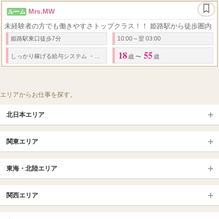
Mrs.MW
ルーム
未経験者の方でも働きやすさトップクラス！！ 姫路駅から徒歩圏内
姫路駅東口徒歩7分
10:00～翌 03:00
18
55
しっかり稼げる給与システム
・
完全歩合制で高収入も目指せる
・
日払い／週払
歳 〜
歳
エリアからお仕事を探す。
北日本エリア
北日本TOP
関東エリア
北海道（札幌・旭川・函館）
青森
埼玉TOP
岩手 (盛岡・北上)
宮城 (仙台)
東海・北陸エリア
大宮・浦和・川口
越谷・春日部
福島 (いわき・郡山)
山形
東海・北陸TOP
所沢・川越
長野・松本・上田
山梨（甲府）
関西エリア
愛知（名古屋）
岐阜県
千葉TOP
茨城（水戸・取手）
栃木（宇都宮・小山）
京都
エリア