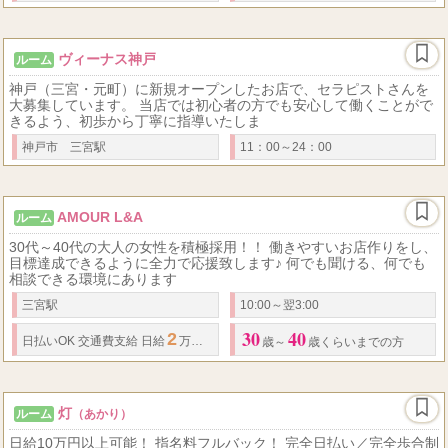
ヴィーナス神戸
ルーム
神戸（三宮・元町）に新規オープンしたお店で、セラピストさんを
大募集しています。 当店では初心者の方でも安心して働くことがで
きるよう、初歩から丁寧に指導いたしま
神戸市 三宮駅
11：00～24：00
AMOUR L&A
ルーム
30代～40代の大人の女性を積極採用！！ 働きやすいお店作りをし、
目標達成できるように全力で応援致します♪ 何でも聞ける、何でも
相談できる環境にあります
三宮駅
10:00～翌3:00
30
40
2
4
5
日払いOK 交通費支給
日給
万円～
万円可能 【給与シュミレーション】
歳～
歳くらいまでの方
灯
ルーム
（あかり）
日給10万円以上可能！ 指名料フルバック！ 完全日払い／完全歩合制