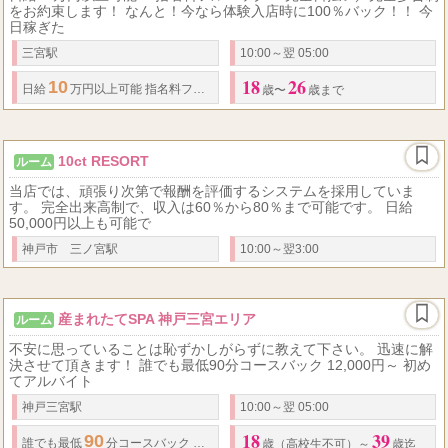
をお約束します！ なんと！今なら体験入店時に100％バック！！ 今
日稼ぎた
三宮駅
10:00～翌 05:00
18
26
10
日給
万円以上可能 指名料フルバック
歳〜
歳まで
10ct RESORT
ルーム
当店では、頑張り次第で報酬を評価するシステムを採用していま
す。 完全出来高制で、収入は60％から80％まで可能です。 日給
50,000円以上も可能で
神戸市 三ノ宮駅
10:00～翌3:00
産まれたてSPA 神戸三宮エリア
ルーム
不安に思っていることは恥ずかしがらずに教えて下さい。 迅速に解
決させて頂きます！ 誰でも最低90分コースバック 12,000円～ 初め
てアルバイト
神戸三宮駅
10:00～翌 05:00
18
39
90
12,000
1
誰でも最低
分コースバック
円～ 月間本指名数によってお仕事
歳（高校生不可）～
歳迄