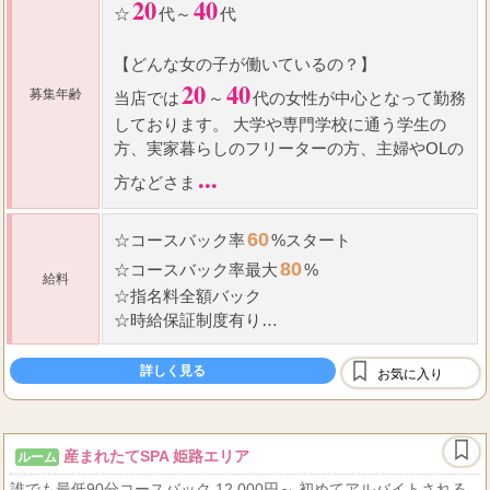
20
40
☆
代～
代
【どんな女の子が働いているの？】
20
40
募集年齢
当店では
～
代の女性が中心となって勤務
しております。 大学や専門学校に通う学生の
方、実家暮らしのフリーターの方、主婦やOLの
...
方などさま
60
☆
コース
バック率
%スタート
80
☆
コース
バック率
最大
%
給料
☆
指名料全額バック
☆
時給保証
制度有り
☆
全額日払い
詳しく見る
お気に入り
当店では業界でも最高水準のお給料を提供させ
...
て頂いております。 もちろん長
産まれたてSPA 姫路エリア
ルーム
誰でも最低90分コースバック 12,000円～ 初めてアルバイトされる