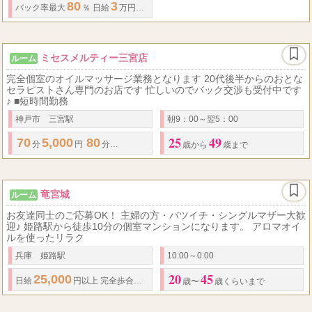
80
3
バック率
最大
％
日給
万円以上可能です！ 日払いOK！！
ミセスメルティー三宮店
ルーム
完全個室のオイルマッサージ業務となります 20代後半からのおとな
セラピストさん専門のお店です 忙しいのでバック交渉も受付中です
♪ ■短時間勤務
神戸市 三宮駅
朝9：00～翌5：00
25
49
70
5,000
80
6,000
85
6,000
100
7,000
...
分
円
分
円
分
円
分
円
歳から
歳まで
竜宮城
ルーム
お友達同士のご応募OK！ 主婦の方・バツイチ・シングルマザー大歓
迎♪ 姫路駅から徒歩10分の個室マンションになります。 アロマオイ
ルを使ったリラク
兵庫 姫路駅
10:00～0:00
20
45
25,000
日給
円以上 完全歩合
・
全額完全日払いにてお支払いいたします。 【
歳〜
歳くらいまで