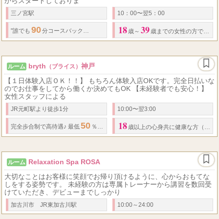
からスタートしておりま
三ノ宮駅
10：00〜翌5：00
18
39
90
12,000
90
1...
"誰でも
分コースバック
円〜 お給料例 Aさん
分コース
歳～
歳までの女性の方で接客が好きな方は是非一度お問い合わせ下さい。
bryth
神戸
ルーム
（ブライス）
【１日体験入店ＯＫ！！】 もちろん体験入店OKです。完全日払いな
のでお仕事をしてから働くか決めてもOK 【未経験者でも安心！】
女性スタッフによる
JR元町駅より徒歩1分
10:00〜翌3:00
18
50
80
完全歩合制で高待遇♪ 最低
％～最大
％バック
★
日給
保証制度有 ※条件
歳以上の心身共に健康な方（高校生不可）
Relaxation Spa ROSA
ルーム
大切なことはお客様に笑顔でお帰り頂けるように、心からおもてな
しをする姿勢です。 未経験の方は専属トレーナーから講習を数回受
けていただき、デビューまでしっかり
加古川市 JR東加古川駅
10:00～24:00