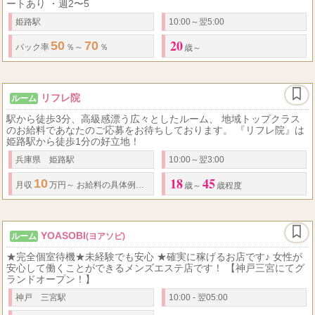
ートあり ・週2〜5
姫路駅
10:00～翌5:00
20
50
70
バック率
％～
％
歳～
リフレ院
ルーム
駅から徒歩3分、高級感漂う広々としたルーム、 地域トップクラス
のお給料であなたのご応募をお待ちしております。 『リフレ院』は
姫路駅から徒歩1分の好立地！
兵庫県 姫路駅
10:00～翌3:00
18
45
10
1
5
3
2
月収
万円～ お給料の具体例としては、
日
時間、週
回出勤で
月収
歳～
歳程度
YOASOBI
ルーム
(ヨアソビ)
★完全個室待機★未経験でも安心 ★確実に稼げるお店です♪ 女性が
安心して働くことができるメンズエステ店です！ 【神戸三宮にてグ
ランドオープン！】
神戸 三宮駅
10:00 - 翌05:00