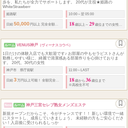
歩を、私たちが全力でサポートします。 20代が主役★姫路の
WhiteStrawberr
姫路駅
10:00～翌 05:00
18
29
50,000
日給
円以上 完全全額日払い制 ※出勤状況により金額は変わる場合もござ
歳以上～
歳位までの女性※高校生不可
VENUS神戸
ルーム
（ヴィーナスコウベ）
1日だけの体験入店でも大歓迎です♪ お部屋の中もセラピストさんが
勤務しやすい様に、綺麗で清潔感ある部屋作りを心掛けておりま
す。 20代、30代の女性
神戸市 県庁前駅
11:00～LAST
18
36
3
日給
万円以上可能！ 全額完全日払い制
歳から
歳位まで
※高校生不可
神戸三宮セレブ熟女メンズエステ
New
ルーム
新規オープンだからこそ、今がチャンスです！！ 新しい環境で一緒
にスタートし、成長していきましょう。 未経験の方もご安心くださ
い！入店後に受けられるしっか