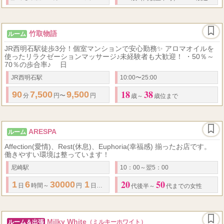
竹取物語
ルーム
JR西明石駅徒歩3分！個室マンションで安心勤務✨ アロマオイルを
使ったリラクゼーションマッサージ♪未経験者も大歓迎！ ・50％～
70％の歩合率♪ 日
JR西明石駅
10:00〜25:00
18
38
90
7,500
9,500
分
円〜
円
歳～
歳位まで
ARESPA
ルーム
Affection(愛情)、Rest(休息)、Euphoria(幸福感) 揃ったお店です。
働きやすい環境は整っています！
尼崎駅
10：00～翌5：00
20
50
1
6
30000
1
8
51000
日
時間～
円
日
時間～
円
代後半～
代までの女性
Milky White
ルーム＆出張
（ミルキーホワイト）