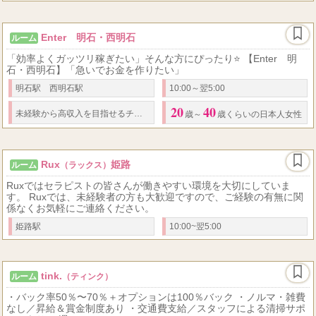
Enter 明石・西明石
ルーム
「効率よくガッツリ稼ぎたい」そんな方にぴったり⭐️ 【Enter 明
石・西明石】「急いでお金を作りたい」
明石駅 西明石駅
10:00～翌5:00
20
40
未経験から高収入を目指せるチャンスです！
入店祝い金
もあるので、スタート
歳～
歳くらいの日本人女性
Rux
姫路
ルーム
（ラックス）
Ruxではセラピストの皆さんが働きやすい環境を大切にしていま
す。 Ruxでは、未経験者の方も大歓迎ですので、ご経験の有無に関
係なくお気軽にご連絡ください。
姫路駅
10:00~翌5:00
tink.
ルーム
（ティンク）
・バック率50％〜70％＋オプションは100％バック ・ノルマ・雑費
なし／昇給＆賞金制度あり ・交通費支給／スタッフによる清掃サポ