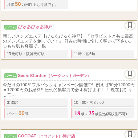
50
月収
万円以上も可能です。
ぴゅあぴゅあ神戸
ルーム
新しいメンズエステ【ぴゅあぴゅあ神戸】 『セラピストと共に最高
のメンズエステを創っていく』 好みの時間に愉しく稼いで下さい。
心もお肌も奇麗で、根
JR元町駅・阪神元町駅
11時～翌5時
SecretGarden
ルーム
（シークレットガーデン）
今だけの100％フルバックキャンペーン開催中!! 例えば90分12000円
＝12000円のお給料!! 圧倒的集客力で必ず稼げます！！ 現在お断り
してい
姫路駅
10：00～翌3：00
18
35
60
バック
%～
歳～
歳位迄(高校生不可)
COCOAT
神戸店
ルーム
（ココアット）