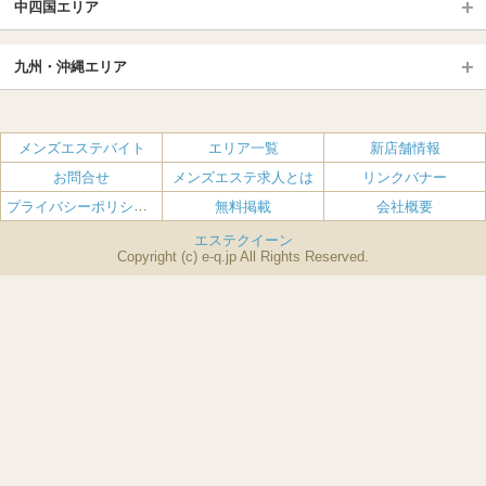
三重県
静岡県
中四国エリア
群馬（伊勢崎・高崎・前橋）
松戸・柏
船橋・習志野・千葉市
京都駅・伏見区
烏丸御池駅
北陸
東京TOP
中国・四国TOP
四条烏丸・河原町・祇園四条
大宮・西院・二条
九州・沖縄エリア
名古屋TOP
池袋・大塚
広島
新宿
岡山
三条・京都市役所前
名古屋・名駅・太閤通
栄・伏見・ 矢場町
九州TOP
渋谷・代々木・三軒茶屋
山口
新大久保・高田馬場
島根・鳥取
大阪
エリア
丸の内・久屋・高岳
大須・上前津・鶴舞
福岡
佐賀
メンズエステバイト
エリア一覧
新店舗情報
恵比寿・目黒・自由が丘
香川（高松）
赤坂・麻布・六本木
愛媛（松山）
梅田・北新地
肥後橋・淀屋橋・北浜
新栄町・東新町
千種・今池・黒川・大曽根
お問合せ
メンズエステ求人とは
リンクバナー
長崎
熊本
品川・五反田・蒲田
徳島
銀座・東京・新橋
高知
南森町・天満・京橋
日本橋（大阪市）
金山・熱田
一宮・津島・小牧
プライバシーポリシー・利用規約
無料掲載
会社概要
大分
鹿児島
飯田橋・水道橋・市ヶ谷
神田・秋葉原・人形町
難波（なんば）
南船場・心斎橋・長堀橋
春日井・豊田・東海
刈谷・安城・岡崎・豊橋
エステクイーン
宮崎
沖縄
上野・鶯谷
赤羽・板橋
Copyright (c) e-q.jp All Rights Reserved.
堺筋本町・本町
新大阪・十三・南方
北千住・竹の塚・亀有
錦糸町・小岩・葛西
谷町九丁目駅・天王寺
吹田・豊中・高槻
練馬・西東京
中野・吉祥寺（中央線沿線）
守口・枚方
東大阪・八尾
京王線・小田急線沿線
八王子・立川・国分寺
堺・和泉・岸和田
神奈川TOP
兵庫
エリア
横浜・関内
川崎・武蔵小杉・溝の口
西宮・尼崎・伊丹
神戸・三宮・元町
町田・相模原
小田原・藤沢
姫路・明石・加古川