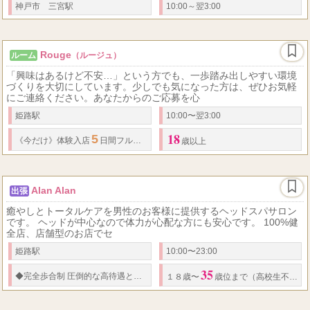
神戸市 三宮駅
10:00～翌3:00
Rouge
ルーム
（ルージュ）
「興味はあるけど不安…」という方でも、一歩踏み出しやすい環境
づくりを大切にしています。少しでも気になった方は、ぜひお気軽
にご連絡ください。あなたからのご応募を心
姫路駅
10:00〜翌3:00
18
5
4
《今だけ》体験入店
日間フルバック！
日給
万円～ 完全日払い オプション
歳以上
Alan Alan
出張
癒やしとトータルケアを男性のお客様に提供するヘッドスパサロン
です。 ヘッドが中心なので体力が心配な方にも安心です。 100%健
全店、店舗型のお店でセ
姫路駅
10:00〜23:00
35
◆
完全歩合制 圧倒的な高待遇と
バック率
であなたをお待ちしております！ お
１８歳〜
歳位まで（高校生不可）