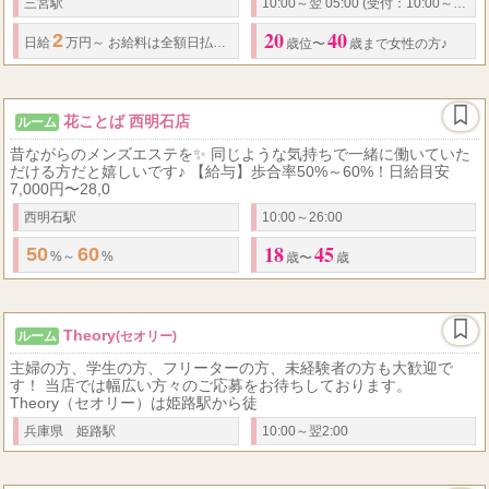
三宮駅
10:00～翌 05:00 (受付：10:00～翌3:00)
20
40
2
60
..
日給
万円～ お給料は全額日払い支給
歩合率
％～ 指名料 フルバック
◇
歳位〜
歳まで女性の方♪
花ことば 西明石店
ルーム
昔ながらのメンズエステを✨ 同じような気持ちで一緒に働いていた
だける方だと嬉しいです♪ 【給与】歩合率50%～60%！日給目安
7,000円〜28,0
西明石駅
10:00～26:00
18
45
50
60
%～
%
歳〜
歳
Theory
ルーム
(セオリー)
主婦の方、学生の方、フリーターの方、未経験者の方も大歓迎で
す！ 当店では幅広い方々のご応募をお待ちしております。
Theory（セオリー）は姫路駅から徒
兵庫県 姫路駅
10:00～翌2:00