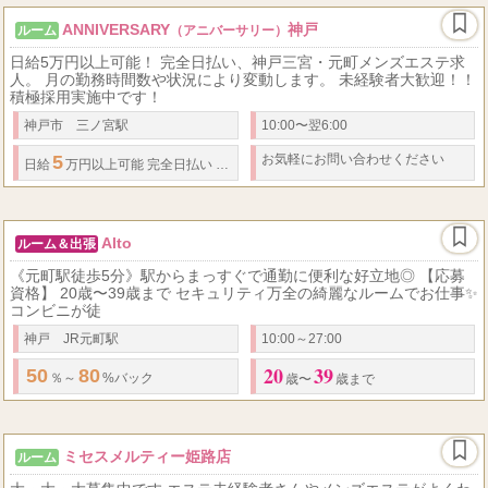
ANNIVERSARY
神戸
ルーム
（アニバーサリー）
日給5万円以上可能！ 完全日払い、神戸三宮・元町メンズエステ求
人。 月の勤務時間数や状況により変動します。 未経験者大歓迎！！
積極採用実施中です！
神戸市 三ノ宮駅
10:00〜翌6:00
5
お気軽にお問い合わせください
7,000
10,000
.
日給
万円以上可能 完全日払い 未経験でも時給
円〜
円 ※
Alto
ルーム＆出張
《元町駅徒歩5分》駅からまっすぐで通勤に便利な好立地◎ 【応募
資格】 20歳〜39歳まで セキュリティ万全の綺麗なルームでお仕事✨
コンビニが徒
神戸 JR元町駅
10:00～27:00
20
39
50
80
％～
%バック
歳〜
歳まで
ミセスメルティー姫路店
ルーム