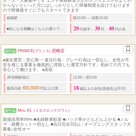
大・大・大募集中です エステ未経験者さんやメンズエステがよくわ
からないといった方にはしっかりとした研修制度を設けております
ので研修後すぐにでもスタートできます
姫路駅
朝10:00 ～ 深夜24:00
20
30
40
70
5000
80
6000
85
■
気になる報酬はこちらの通りです！
■
分
円
分
円
代後半
・
代
・
代の全ての女性（まったく経験未経験問いません）
PRINCE
尼崎店
ルーム
(プリンス)
♠健全運営・安心第一 違法行為・グレー行為は一切なし。女性が不
安を感じる要素を徹底的に排除した運営方針です。初めての方でも
安心して働けます。 ♠高収
JR尼崎駅南口
12:00～翌3:00
18
60,000
50
最高日給
円以上の実績ありルーム増室につき 緊急募集
バック率
歳以上の女性(高校生は不可)
Mrs.X1
ルーム
（ミセスエックスワン）
面接採用率99% ■未経験者歓迎 ■バック率がどんどん上がる ■ノル
マ・雑費カットー切なし ■当日完全日払い オープニングスタッフ大
募集♪女性オー