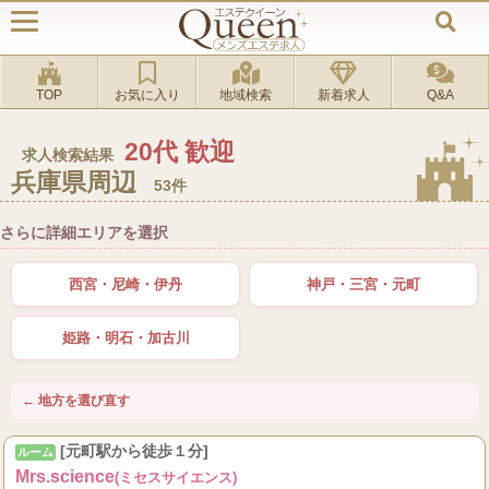
TOP
お気に入り
地域検索
新着求人
Q&A
20代 歓迎
求人検索結果
兵庫県周辺
53件
さらに詳細エリアを選択
西宮・尼崎・伊丹
神戸・三宮・元町
姫路・明石・加古川
← 地方を選び直す
[元町駅から徒歩１分]
ルーム
Mrs.science
(ミセスサイエンス)