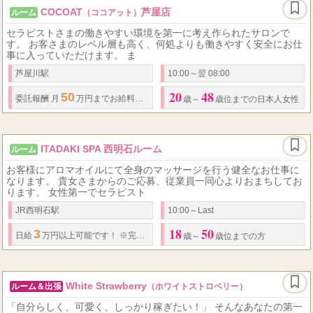
COCOAT
芦屋店
ルーム
（ココアット）
セラピストさまの働きやすい環境を第一に考え作られたサロンで
す。 お客さまのレベル層も高く、何処よりも働きやすく安全にお仕
事に入っていただけます。 ま
芦屋川駅
10:00～翌 08:00
20
48
50
委託報酬 月
万円までお給料保証可能です。 ↓全額完全日払いにてお支払いいた
歳～
歳位までの日本人女性
ITADAKI SPA 西明石ルーム
ルーム
お客様にアロマオイルにて全身のマッサージを行う健全なお仕事に
なります。 貴女さまからのご応募、従業員一同心よりおまちしてお
ります。 女性第一でセラピスト
JR西明石駅
10:00～Last
18
50
3
日給
万円以上可能です！ ※完全日払い
歳～
歳位までの方
White Strawberry
ルーム＆出張
（ホワイトストロベリー）
「自分らしく、可愛く、しっかり稼ぎたい！」 そんなあなたの第一