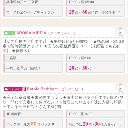
兵庫県神戸市 三宮駅
10:00～翌 05:00
25
60
3
コース料金の
バック率
＋オプション、指名料がお給料となります。
日給
目安
歳～
歳位迄（高校生不可）
AROMA MIREIA
ルーム
（アロマミレイア）
【女性店長のお店です♪】 ★平均日給5万円前後！ ★指名率・SNS査
定で随時報酬アップ！ ★安心の最低保証あり✨ 【未経験でも安心
◎】 ★体験入店
三宮駅
10:00～翌6:00
20
30
5
平均日給
万円前後！
代～
代
Barbie Barbie
ルーム＆出張
(バービーバービー)
★完全個室待機★未経験でも安心★確実に稼げるお店です♪ 指名･フ
リー問わず安定して稼げるシフト管理になります♪ 既に入店し頑張
っているセラピストさんで5時間
JR姫路駅
10:00 - 翌04:00
20
30
80
バック率
最大
％バック
❤
指名料全額バック
当店では
代~
代の貴女が主役です｡