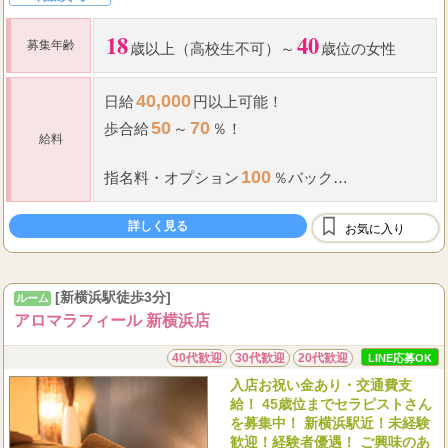
18
40
募集年齢
歳以上（高校生不可）～
歳位の女性
40,000
日給
円以上可能！
50
70
歩合給
～
％！
給料
100
指名料
・
オプション
％バック
オープニングスタッフは超高待遇にて働けま
詳しく見る
お気に入り
す。
全額完全日払い制 保証給有 交通費支給
[新横浜駅徒歩3分]
ルーム
アロマラフィール 新横浜店
...
40代歓迎
30代歓迎
20代歓迎
LINE応募OK
入店お祝い金あり・交通費支
給！ 45歳位までセラピストさん
を募集中！ 新横浜駅近！未経験
歓迎！経験者優遇！ ご興味のあ