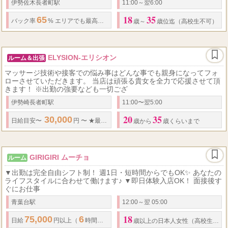
伊勢佐木長者町駅
11:00～翌6:00
18
35
65
90
...
バック率
% エリアでも最高水準 基本バック (随時昇給あり!)
分
歳～
歳位迄（高校生不可）
ELYSION-エリシオン
ルーム＆出張
マッサージ技術や接客での悩み事はどんな事でも親身になってフォ
ローさせていただきます。 当店は頑張る貴女を全力で応援させて頂
きます！ ※出勤の強要なども一切ござ
伊勢崎長者町駅
11:00〜翌5:00
20
35
30,000
50
...
日給
目安〜
円 〜
★
最低保証
あり ～ 要相談
★
歩合率
%
歳から
歳くらいまで
GIRIGIRI ムーチョ
ルーム
▼出勤は完全自由シフト制！ 週1日・短時間からでもOK✨ あなたの
ライフスタイルに合わせて働けます♪ ▼即日体験入店OK！ 面接後す
ぐにお仕事
青葉台駅
12:00～翌 05:00
18
75,000
6
120
日給
円以上（
時間勤務）
月収
万円以上可能
☆
未経験でもし
歳以上の日本人女性（高校生不可）