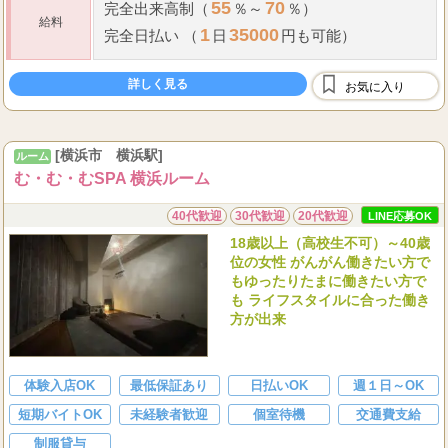
55
70
完全出来高制（
％～
％）
給料
1
35000
完全日払い （
日
円も可能）
詳しく見る
お気に入り
[横浜市 横浜駅]
ルーム
む・む・むSPA 横浜ルーム
40代歓迎
30代歓迎
20代歓迎
LINE応募OK
18歳以上（高校生不可）～40歳
位の女性 がんがん働きたい方で
もゆったりたまに働きたい方で
も ライフスタイルに合った働き
方が出来
体験入店OK
最低保証あり
日払いOK
週１日～OK
短期バイトOK
未経験者歓迎
個室待機
交通費支給
制服貸与