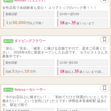
Minuet
ルーム
（ミヌエット）
女性店長で未経験者も安心！ エリアトップのバック率！！！
新横浜駅
10:00〜翌5:00
18
35
1
50,000
日
円以上可能！
歳〜
歳くらいまで
ダイビングフラワー
ルーム
「安心」「安全」「確実」に稼げる店舗ですので、是非ご応募くだ
さい。 2026年4月に新規オープンしたお店です。 セラピストさん大
募集中です♪
新杉田駅
12:00~翌5:00
18
35
3
10
日給
万から
万円
歳以上
歳くらいまで(高校生不可)
Selesa～セレーサ～
ルーム
「今のお店以上に稼ぎたい！」 「初めてだけど待遇がいいところで
働きたい！」 という女性にぴったりです♪ 伊勢佐木長者町駅 徒歩1
分、 駅近で雨で