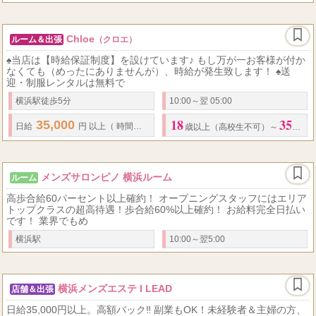
Chloe
ルーム＆出張
（クロエ）
♠当店は【時給保証制度】を設けています♪ もし万が一お客様が付か
なくても（めったにありませんが）、時給が発生致します！ ♠送
迎・制服レンタルは無料で
横浜駅徒歩5分
10:00～翌 05:00
18
35
35,000
120
15,00...
日給
円 以上（ 時間勤務で ）
☆
高額バック(
分
歳以上（高校生不可）～
歳く
メンズサロンピノ 横浜ルーム
ルーム
高歩合給60パーセント以上確約！ オープニングスタッフにはエリア
トップクラスの超高待遇！歩合給60%以上確約！ お給料完全日払い
です！ 業界でもめ
横浜駅
10:00～翌5:00
横浜メンズエステ I LEAD
店舗＆出張
日給35,000円以上。高額バック‼ 副業もOK！未経験者＆主婦の方、