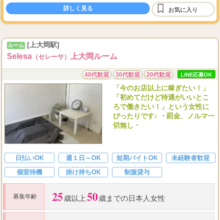
詳しく見る
10
...
お気に入り
※deep lymph
分を
[上大岡駅]
ルーム
Selesa
上大岡ルーム
（セレーサ）
40代歓迎
30代歓迎
20代歓迎
LINE応募OK
「今のお店以上に稼ぎたい！」
「初めてだけど待遇がいいとこ
ろで働きたい！」という女性に
ぴったりです♪ ・罰金、ノルマ一
切無し・
日払いOK
週１日～OK
短期バイトOK
未経験者歓迎
個室待機
掛け持ちOK
制服貸与
25
50
募集年齢
歳以上
歳までの日本人女性