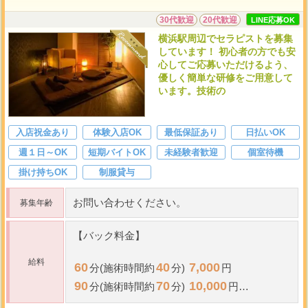
30代歓迎
20代歓迎
LINE応募OK
横浜駅周辺でセラピストを募集
しています！ 初心者の方でも安
心してご応募いただけるよう、
優しく簡単な研修をご用意して
います。技術の
入店祝金あり
体験入店OK
最低保証あり
日払いOK
週１日～OK
短期バイトOK
未経験者歓迎
個室待機
掛け持ちOK
制服貸与
お問い合わせください。
募集年齢
【バック料金】
給料
60
40
7,000
分(施術時間約
分)
円
90
70
10,000
分(施術時間約
分)
円
120
100
13,000
分(施術時間約
分)
円