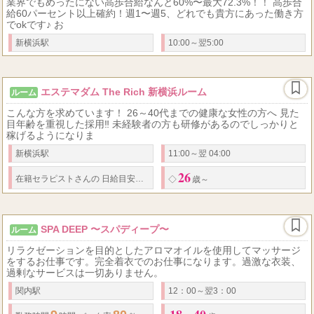
業界でもめったにない高歩合給なんと60%〜最大72.3%！！ 高歩合
給60パーセント以上確約！週1〜週5、どれでも貴方にあった働き方
でokです♪ お
新横浜駅
10:00～翌5:00
エステマダム The Rich 新横浜ルーム
ルーム
こんな方を求めています！ 26～40代までの健康な女性の方へ 見た
目年齢を重視した採用‼ 未経験者の方も研修があるのでしっかりと
稼げるようになりま
新横浜駅
11:00～翌 04:00
26
30,000
60,000
在籍セラピストさんの
日給
目安は
円〜
円
◇
全額日払い（
◇
歳～
SPA DEEP 〜スパディープ〜
ルーム
リラクゼーションを目的としたアロマオイルを使用してマッサージ
をするお仕事です。完全着衣でのお仕事になります。過激な衣装、
過剰なサービスは一切ありません。
関内駅
12：00～翌3：00