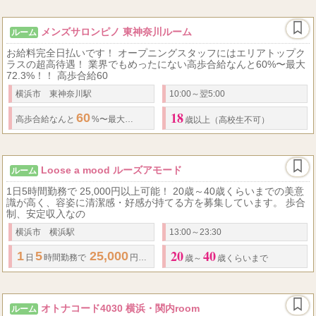
メンズサロンピノ 東神奈川ルーム
ルーム
お給料完全日払いです！ オープニングスタッフにはエリアトップク
ラスの超高待遇！ 業界でもめったにない高歩合給なんと60%〜最大
72.3%！！ 高歩合給60
横浜市 東神奈川駅
10:00～翌5:00
18
60
72.3
高歩合給なんと
%〜最大
%！！ オプション
・
指名バック
歳以上（高校生不可）
Loose a mood ルーズアモード
ルーム
1日5時間勤務で 25,000円以上可能！ 20歳～40歳くらいまでの美意
識が高く、容姿に清潔感・好感が持てる方を募集しています。 歩合
制、安定収入なの
横浜市 横浜駅
13:00～23:30
20
40
1
5
25,000
10
50,000
日
時間勤務で
円以上可能！
時間勤務で
円以上
歳～
歳くらいまで
オトナコード4030 横浜・関内room
ルーム