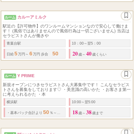
カルーアミルク
ルーム
駅近の【許可物件】のワンルームマンションなので安心して働けま
す！ (風俗ではありませんので風俗行為は一切ございません) 当店は
セラピストさんが働きや
青葉台駅
10：00～翌5：00
20
40
5
6
50
日給
万円～
万円 歩合
%以上 オプション
・
指名料は全額バック ※ス
歳～
歳くらい
Y PRIME
ルーム
新規オープンにつきセラピストさん大募集中です！ こんなセラピス
トさんを募集をしております♡ ・美意識の高いかた ・お客さま第一
に考えられるかた ・本
横浜駅
10:00～翌5:00
18
38
50
60
100
・
基本バック合計より
％～
％
・
OPと指名料は
％バックです。
歳～
歳まで