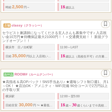
18
2,500
時給
円～
歳以上
classy
店舗
（クラッシー）
セラピスト兼講師になってくださる玄人さんも募集中です♪ 入店祝
い金10万円★待機保証最大21000円！！＋交通費支給！！ 新規グラ
ンドオープン！！
横浜市 日ノ出町駅
11:00～LAST
18
35,000
10
21000
.
日給
円以上
入店祝い金
万円支給！！ 待機保証最大
円
歳以上（高校生不可）の方募集中♪
ROOM#
ルーム
（ルームナンバー）
★高指名＆高OPバック！SNS手当あり♪ ★週毎シフト制◎週1、月1
～OK！ ★店泊OK・アメニティ・WiFi完備 90分コースで2万円以上
の手取り実
横浜駅
12:00～翌5:00
18
30
30,000
50
80
...
日給
目安
円 〜
★
最低保証
あり
★
歩合率
% ～
%
★
完
歳～
歳くらいまで※高校生不可