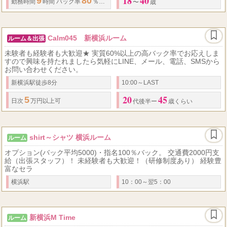
18
40
9
80
60
120
1300
勤務時間
時間
バック率
％最高基準 在籍女性平均
％
分(
〜
歳
Calm045 新横浜ルーム
ルーム＆出張
未験者も経験者も大歓迎★ 実質60%以上の高バック率でお応えしま
すので興味を持たれましたら気軽にLINE、メール、電話、SMSから
お問い合わせください。
新横浜駅徒歩8分
10:00～LAST
20
45
5
日次
万円以上可
代後半ー
歳くらい
shirt～シャツ 横浜ルーム
ルーム
オプション(バック平均5000)・指名100％バック。 交通費2000円支
給（出張スタッフ）！ 未経験者も大歓迎！（研修制度あり） 経験豊
富なセラ
横浜駅
10：00～翌5：00
新横浜M Time
ルーム