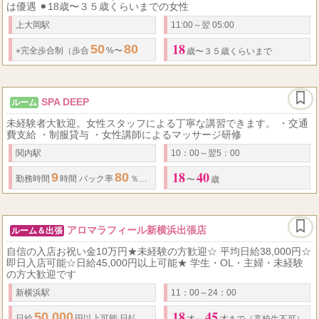
は優遇 ⚫︎18歳〜３５歳くらいまでの女性
上大岡駅
11:00～翌 05:00
18
50
80
...
⭐
完全歩合制（歩合
%〜
%） ⭐
指名料フルバック ⭐
オプションフルバ
歳〜３５歳くらいまで
SPA DEEP
ルーム
未経験者大歓迎。女性スタッフによる丁寧な講習できます。 ・交通
費支給 ・制服貸与 ・女性講師によるマッサージ研修
関内駅
10：00～翌5：00
18
40
9
80
60
120
1300
勤務時間
時間
バック率
％最高基準 在籍女性平均
％
分(
〜
歳
アロマラフィール新横浜出張店
ルーム＆出張
自信の入店お祝い金10万円★未経験の方歓迎☆ 平均日給38,000円☆
即日入店可能☆日給45,000円以上可能★ 学生・OL・主婦・未経験
の方大歓迎です
新横浜駅
11：00～24：00
18
45
50,000
50
日給
円以上可能 日払い 待機
時給保証
あり 歩合給で売上のの
%