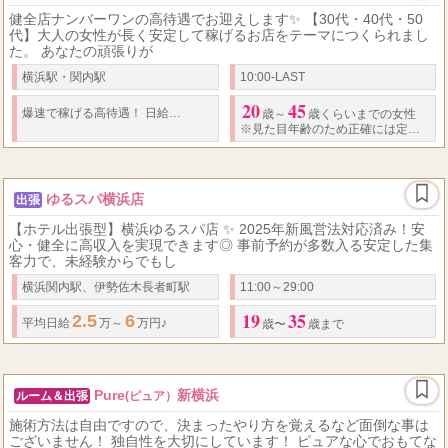
健全店ナンバーワンの高待遇でお迎えします✨ 【30代・40代・50
代】大人の女性が長く安定して稼げるお店をテーマにつくられまし
た。 あなたの頑張りが
横浜駅・関内駅
10:00-LAST
20
45
70,000
62
爆速で稼げる高待遇！
日給
円以上も夢じゃありません！ 歩合制
歳～
歳くらいまでの女性
※見た目年齢のため正確には定めておりません
ゆるスパ横浜店
出張
【ホテル出張型】横浜ゆるスパ店 ✨ 2025年新風営法対応済み！安
心・健全に高収入を実現できます◎ 事前予約が多数入る安定した集
客力で、未経験からでもし
横浜関内駅、伊勢佐木長者町駅
11:00～29:00
19
35
2.5
6
平均日給
万～
万円♪
歳〜
歳まで
Pure
新横浜
ルーム＆出張
(ピュア）
施術方法は自由ですので、決まったやり方を覚えるなど面倒な事は
ございません！ 独自性を大切にしています！ ピュアな心でおもてな