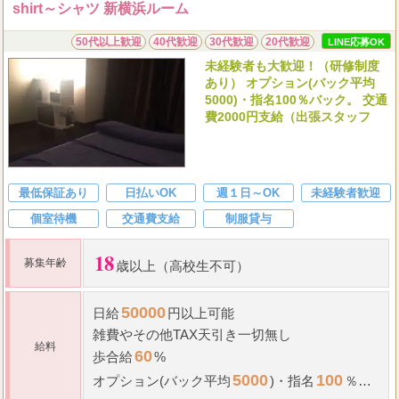
shirt～シャツ 新横浜ルーム
50代以上歓迎
40代歓迎
30代歓迎
20代歓迎
LINE応募OK
未経験者も大歓迎！（研修制度
あり） オプション(バック平均
5000)・指名100％バック。 交通
費2000円支給（出張スタッフ
最低保証あり
日払いOK
週１日～OK
未経験者歓迎
個室待機
交通費支給
制服貸与
18
募集年齢
歳以上（高校生不可）
50000
日給
円以上可能
雑費やその他TAX天引き一切無し
給料
60
歩合給
%
5000
100
オプション(バック平均
)
・
指名
％バ