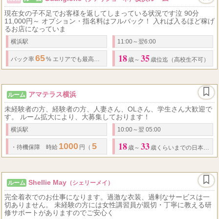
現在女の子不足でお客様を返してしまっている状況です泣 90分
11,000円～ オプション・指名料はフルバック！ 入れば入るほど稼げ
るお店になっていま
横浜駅
11:00～翌6:00
18
35
65
90
...
バック率
% エリアでも最高水準 基本バック (随時昇給あり!)
分
歳～
歳位迄（高校生不可）
アマテラス横浜
ルーム
未経験者の方、経験者の方、人妻さん、OLさん、学生さん大歓迎で
す。 ルーム拡大により、大募集しております！
横浜駅
10:00～翌 05:00
18
33
1000
5
・
待機保障 時給
円（
h～）
・
指名料フルバック
・
オプション料フ
歳～
歳くらいまでの日本人女性
Shellie May
ルーム
（シェリーメイ）
完全着衣でのお仕事になります。過激な衣装、過剰なサービスは一
切ありません。 未経験の方には女性講習員が親切・丁寧に教える研
修サポートがありますのでご安心く