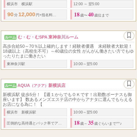
横浜市 横浜駅
12:00 ～ 翌5:00
18
40
90
12,000
2,000
60
80
..
分
円+指名料
円のお給料♪ 歩合
〜
%以上 指名
歳〜
歳位まで
む・む・むSPA 東神奈川ルーム
ルーム
高歩合給50～70％以上確約します！経験者優遇 未経験者大歓迎！
18歳以上（高校生不可）～40歳位の女性 がんがん働きたい方でもゆ
ったりたまに働きたい
東神奈川駅
10:00～翌5:00
AQUA
新横浜店
ルーム
（アクア）
新横浜駅 徒歩5分！ 【週１からでもＯＫです！出勤数ボーナスも御
座います】 数あるメンズエステ店の中からアナタに選んでもらえる
お店になる為に！ 【
横浜市 新横浜駅
10:00～翌5:00
18
35
圧倒的な高待遇と
バック率
でアナタを歓迎♪夢をカタチにする第一歩 【会員様リピート
歳～
歳ぐらいまで^^♪