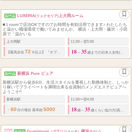
LUXERIA
上大岡ルーム
ルーム
(リュクセリア)
■１roomで店泊OKですのでお時間を有効活用できます♪ わたしたち
と温かい職場環境で働いてみませんか。 横浜・上大岡・藤沢・小田
原で「温かいも
上大岡駅
11:00～翌5:00
18
35
72
【最高歩合
％以上】 『オプション料金』＋本指名料金（一部を除く）
・
本
～
歳までの日本人女性(高校生不可)
新横浜 Pure ピュア
ルーム
新横浜駅から徒歩6分、生活スタイルを重視した勤務体制と、しっか
り稼いでプライベートを満喫出来る会員制のメンズエステピュアへ
ようこそ!!
新横浜駅
11:00〜翌4:00
18
35
60
5000
1000
4000
・
分の場合 基本給
円+指名料
円+オプション代
円=
歳～
歳くらい迄の方(高校生不可)
Guarigione
横浜ルーム
New
ルーム
（グアリジョーネ）