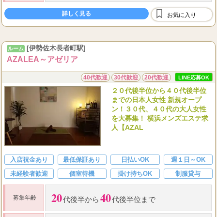
ック
2000
交通費
円支給（出張スタッフ）
詳しく見る
お気に入り
全額完全日払い制
...
保証
[伊勢佐木長者町駅]
ルーム
AZALEA～アゼリア
40代歓迎
30代歓迎
20代歓迎
LINE応募OK
２０代後半位から４０代後半位
までの日本人女性 新規オープ
ン！３０代、４０代の大人女性
を大募集！ 横浜メンズエステ求
人【AZAL
入店祝金あり
最低保証あり
日払いOK
週１日～OK
未経験者歓迎
個室待機
掛け持ちOK
制服貸与
20
40
募集年齢
代後半から
代後半位まで