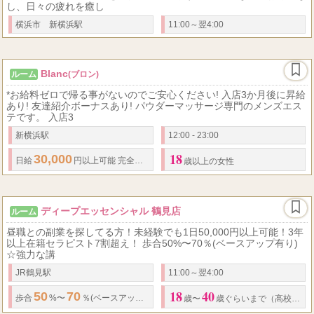
し、日々の疲れを癒し
横浜市 新横浜駅
11:00～翌4:00
Blanc
ルーム
(ブロン)
*お給料ゼロで帰る事がないのでご安心ください! 入店3か月後に昇給
あり! 友達紹介ボーナスあり! パウダーマッサージ専門のメンズエス
テです。 入店3
新横浜駅
12:00 - 23:00
18
30,000
55
65
日給
円以上可能 完全歩合制(全額完全日払い)歩合給
%~
% 指
歳以上の女性
ディープエッセンシャル 鶴見店
ルーム
昼職との副業を探してる方！未経験でも1日50,000円以上可能！3年
以上在籍セラピスト7割超え！ 歩合50%〜70％(ベースアップ有り)
☆強力な講
JR鶴見駅
11:00～翌4:00
18
40
50
70
1
歩合
%〜
％(ベースアップ有り)
☆
強力な講師がいるので未経験でも
歳〜
歳ぐらいまで（高校生不可）