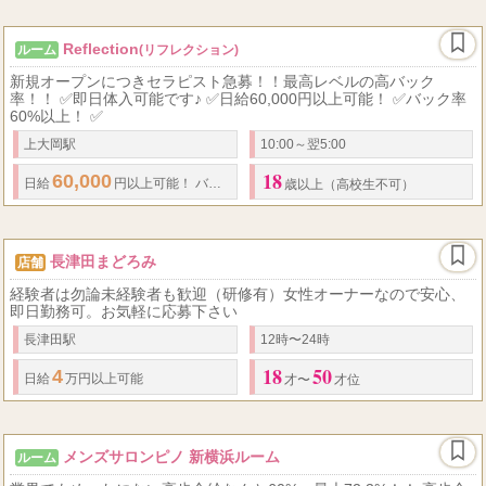
Reflection
ルーム
(リフレクション)
新規オープンにつきセラピスト急募！！最高レベルの高バック
率！！ ✅即日体入可能です♪ ✅日給60,000円以上可能！ ✅バック率
60%以上！ ✅
上大岡駅
10:00～翌5:00
18
60,000
60
日給
円以上可能！
バック率
%以上！ 全額日払い！
歳以上（高校生不可）
長津田まどろみ
店舗
経験者は勿論未経験者も歓迎（研修有）女性オーナーなので安心、
即日勤務可。お気軽に応募下さい
長津田駅
12時〜24時
18
50
4
日給
万円以上可能
才〜
才位
メンズサロンピノ 新横浜ルーム
ルーム