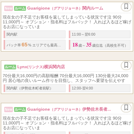
Guarigione
関内ルーム
New
ルーム
（グアリジョーネ）
現在女の子不足でお客様を返してしまっている状況です泣 90分
11,000円～ オプション・指名料はフルバック！ 入れば入るほど稼げ
るお店になっていま
関内駅
11:00～翌6:00
18
35
65
90
...
バック率
% エリアでも最高水準 基本バック (随時昇給あり!)
分
歳～
歳位迄（高校生不可）
Lynx
横浜関内店
ルーム
(リンクス)
70分最大16,000円の高額報酬 70分最大16,000円 130分最大24,000
円 居心地の良いルーム作りを目指し、スタッフへ要望を伝えやす
関内駅（伊勢佐木町者前駅）
12:00-翌4:00
Guarigione
伊勢佐木長者...
New
ルーム
（グアリジョーネ）
現在女の子不足でお客様を返してしまっている状況です泣 90分
11,000円～ オプション・指名料はフルバック！ 入れば入るほど稼げ
るお店になっていま