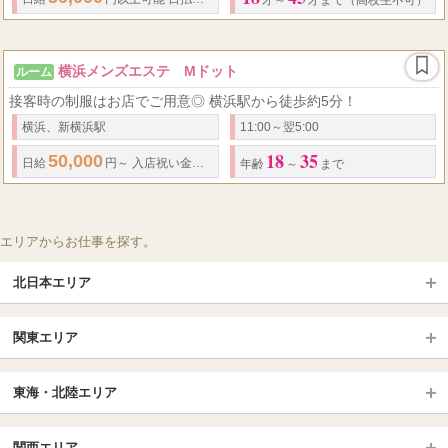
才～
才まで（高校生不可）
横浜メンズエステ Mドット
ルーム
接客時の制服はお店でご用意◎ 横浜駅から徒歩約5分！
横浜、新横浜駅
11:00～翌5:00
18
35
50,000
1
日給
円～
入店祝い金
獲得条件：入店
ヶ月勤務で獲得
年齢
～
まで
エリアからお仕事を探す。
北日本エリア
北日本TOP
関東エリア
北海道（札幌・旭川・函館）
青森
埼玉TOP
岩手 (盛岡・北上)
宮城 (仙台)
東海・北陸エリア
大宮・浦和・川口
越谷・春日部
福島 (いわき・郡山)
山形
東海・北陸TOP
所沢・川越
長野・松本・上田
山梨（甲府）
関西エリア