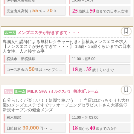
伊勢佐木長者町駅
10:00～LAST
25
50
55
70
1
35000
完全出来高制（
％～
％） 完全日払い （
日
円も可能）
歳以上
歳までの日本人女性
メンズエステが好きすぎて・・・
ルーム
専属女性講師による無料レクチャー付き♪ 新横浜メンズエステ求人
【メンズエステが好きすぎて・・・】 18歳～35歳くらいまでの日本
人女性、人と接する事
横浜市 新横浜駅
11:00～翌5:00
18
35
50
100
100
...
コース料金の
%以上+オプション料
％バック!! 本指名料
％!!
歳～
歳くらいまで
MILK SPA
桜木町ルーム
New
ルーム
（ミルクスパ）
自分らしくが楽しい！！短期で稼ごう！！ 当店はぽっちゃりも大歓
迎のメンズエステですです♪ オープニングセラピストさん大募集♡
新規オープンの健全メンズ
桜木町駅
11:00～翌 03:00
18
40
30,000
40,000
5,000
...
日給
目安
円 〜
円
★
最低保証
あり
円 ～
歳から
歳までの女性