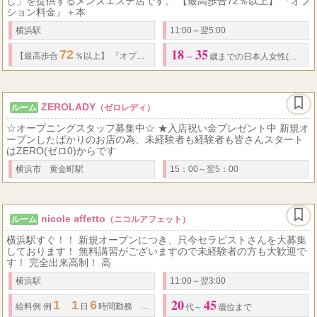
し」を提供するメンズエステ店です。 【最高歩合72％以上】 『オプ
ション料金』＋本
横浜駅
11:00～翌5:00
18
35
72
【最高歩合
％以上】 『オプション料金』＋本指名料金（一部を除く）
・
本
～
歳までの日本人女性(高校生不可)
ZEROLADY
ルーム
（ゼロレディ）
☆オープニングスタッフ募集中☆ ★入店祝い金プレゼント中 新規オ
ープンしたばかりのお店の為、未経験者も経験者も皆さんスタート
はZERO(ゼロ0)からです
横浜市 黄金町駅
15：00～翌5：00
nicole affetto
ルーム
（ニコルアフェット）
横浜駅すぐ！！ 新規オープンにつき、只今セラピストさんを大募集
しております！ 無料講習がございますので未経験者の方も大歓迎で
す！ 完全出来高制！ 高
横浜駅
11:00～翌3:00
20
45
1
1
6
90
2
9,000
2
給料例 例
日
時間勤務
分コース
名接客 ￥
×
名
代～
歳位まで