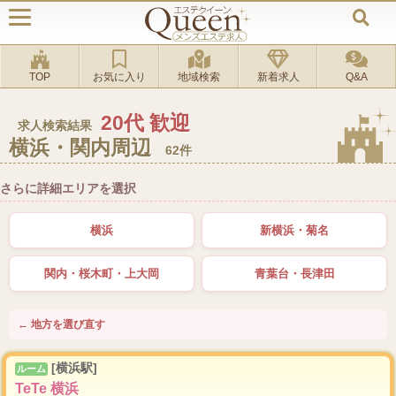
TOP
お気に入り
地域検索
新着求人
Q&A
20代 歓迎
求人検索結果
横浜・関内周辺
62件
さらに詳細エリアを選択
横浜
新横浜・菊名
関内・桜木町・上大岡
青葉台・長津田
← 地方を選び直す
[横浜駅]
ルーム
TeTe 横浜