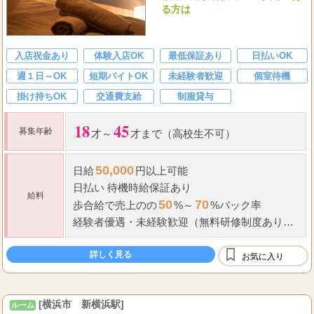
る方は
入店祝金あり
体験入店OK
最低保証あり
日払いOK
週１日～OK
短期バイトOK
未経験者歓迎
個室待機
掛け持ちOK
交通費支給
制服貸与
18
45
募集年齢
才～
才まで（高校生不可）
50,000
日給
円以上可能
日払い 待機
時給保証
あり
給料
50
70
歩合給で売上のの
%～
%
バック率
経験者優遇
・
未経験歓迎（無料研修制度あり）
【給与例】
詳しく見る
お気に入り
...
------------------
[横浜市 新横浜駅]
ルーム