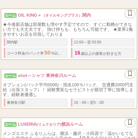
OIL KING＋
関内
ルーム
（オイルキングプラス）
★今後新店舗は部屋数も増やす予定ですので、すぐに勤務ができな
い方でも大丈夫です。 掛け持ちも、もちろん可能です。 ★業界1働
きやすいお店を目指しておりま
関内駅
12:00～翌 03:00
18
50
コース料金の
バック率
%以上+オプション、指名料金フルバック+α 【給与例】
歳以上の接客が好きな方
shirt～シャツ 東神奈川ルーム
ルーム
オプション(バック平均5000)・指名100％バック。 交通費2000円支
給（出張スタッフ）！ 経験豊富なセラピストが親切丁寧に指導しま
す。経験者優遇し
東神奈川駅
10：00～翌5：00
LUXERIA
横浜ルーム
ルーム
(リュクセリア)
メンズエステ ふるりふらは、横浜・藤沢・小田原で「温かいもてな