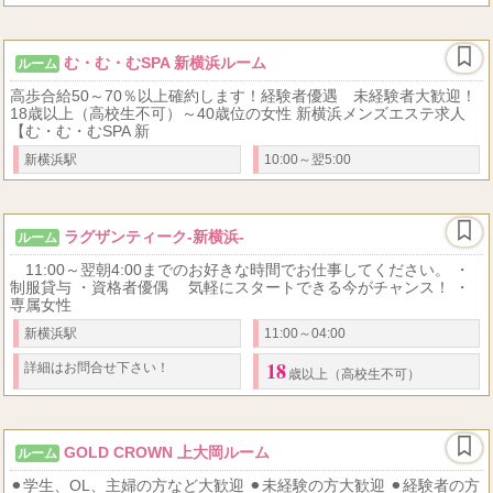
む・む・むSPA 新横浜ルーム
ルーム
高歩合給50～70％以上確約します！経験者優遇 未経験者大歓迎！
18歳以上（高校生不可）～40歳位の女性 新横浜メンズエステ求人
【む・む・むSPA 新
新横浜駅
10:00～翌5:00
ラグザンティーク-新横浜-
ルーム
11:00～翌朝4:00までのお好きな時間でお仕事してください。 ・
制服貸与 ・資格者優偶 気軽にスタートできる今がチャンス！ ・
専属女性
新横浜駅
11:00～04:00
18
詳細はお問合せ下さい！
歳以上（高校生不可）
GOLD CROWN 上大岡ルーム
ルーム
⚫︎学生、OL、主婦の方など大歓迎 ⚫︎未経験の方大歓迎 ⚫︎経験者の方