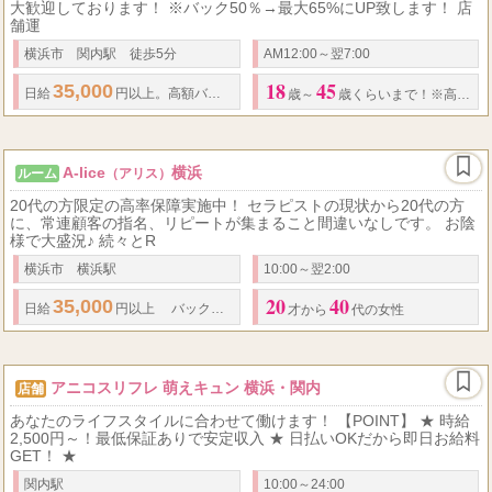
大歓迎しております！ ※バック50％→最大65%にUP致します！ 店
舗運
横浜市 関内駅 徒歩5分
AM12:00～翌7:00
18
45
35,000
5
5
日給
円以上。高額バック‼ ※
月末迄入店の方に限り、
バック率
歳～
歳くらいまで！※高校生不可！
A-lice
横浜
ルーム
（アリス）
20代の方限定の高率保障実施中！ セラピストの現状から20代の方
に、常連顧客の指名、リピートが集まること間違いなしです。 お陰
様で大盛況♪ 続々とR
横浜市 横浜駅
10:00～翌2:00
20
40
35,000
50
60
日給
円以上
バック率
％～
％以上！ 最大７０％バック！
才から
代の女性
アニコスリフレ 萌えキュン 横浜・関内
店舗
あなたのライフスタイルに合わせて働けます！ 【POINT】 ★ 時給
2,500円～！最低保証ありで安定収入 ★ 日払いOKだから即日お給料
GET！ ★
関内駅
10:00～24:00