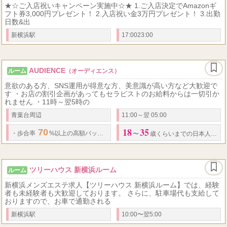
★☆ご入店祝いキャンペーン実施中☆★ 1.ご入店決定でAmazonギ
フト券3,000円プレゼント！ 2.入店祝い金3万円プレゼント！ 3.出勤
日数&出
新横浜駅
17:0023:00
AUDIENCE
ルーム
（オーディエンス）
意欲のある方、SNS運用が得意な方、美意識が高い方など大歓迎で
す ・お店の割引企画があってもセラピストのお給料からは一切引か
れません ・11時～翌5時の
青葉台周辺
11:00～翌 05:00
18
35
70
・
歩合率
%以上の高額バック
・
オプション、指名料全額バック
・
全額日
〜
歳くらいまでの日本人女性
ツリーハウス 新横浜ルーム
ルーム
新横浜メンズエステ求人【ツリーハウス 新横浜ルーム】では、経験
者も未経験者も大歓迎しております。 さらに、駐車場代も支給して
おりますので、お車で通勤される
新横浜駅
10:00〜翌5:00