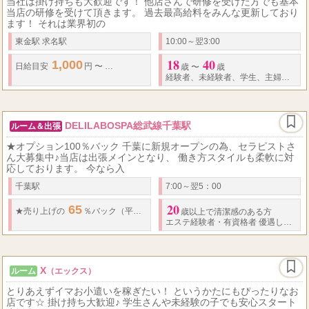
当社は掛け持ちも大歓迎です！ 他店さんで研修を受けた方でも基本
当店の研修を受けて頂きます。 過去最高給料をみんな更新しており
ます！ それは業界初の
東金駅 求名駅
10:00～翌3:00
18
40
1,000
100,000
1,000
...
日給
目安
円 〜
円
★
最低保証
あり ～
円
歳 〜
歳
経験者、未経験者、学生、主婦歓迎！
DELILABOSPA総武線千葉駅
ルーム＆出張
★オプション100％バック 千葉に新規オープンの為、セラピストさ
ん大募集中♪当店は出張メインとなり、 働き方スタイルも柔軟に対
応しております。 今なら入
千葉駅
7:00～翌5：00
20
65
50
75
..
★
売り上げの
％バック（平均）
% ～
% バックです！！
★
指名
歳以上で清潔感のある方
エステ経験者
・
有資格者 優遇します。
X
ルーム
（エックス）
とりあえずイマお小遣いを稼ぎたい！ というかたにもぴったりなお
店です☆ 掛け持ち大歓迎♪ 学生さんや未経験の子でも安心スタート