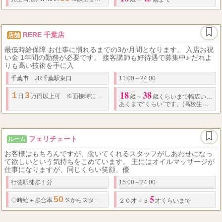
RERE 千葉店
店舗
最低時給保障 お仕事に慣れるまでの3か月間となります。 入店お祝
い金 1年間の勤務が必要です。 接客講師も好待遇で募集中♪ だれよ
りも高い技術を手に入
千葉市 JR千葉駅東口
11:00～24:00
18
38
1
3
30
日
万円以上可 ※面接時に要相談 REREセラピストさんの平均
月収
は
歳～
歳くらいまで幅広い年齢で募集中
あくまで“くらい”です。(高校生不可)
フェリチェート
ルーム
お客様はもちろんですが、働いてくれるスタッフがしあわせになっ
て欲しいという気持ちをこめています。 主にはオイルマッサージが
仕事になりますが、同じくらい笑顔、優
行徳駅徒歩１分
15:00～24:00
5
50
◇
時給＋
歩合率
％からスタート
◇
お客様がつかなくても０はありません
２０才～３
才くらいまで