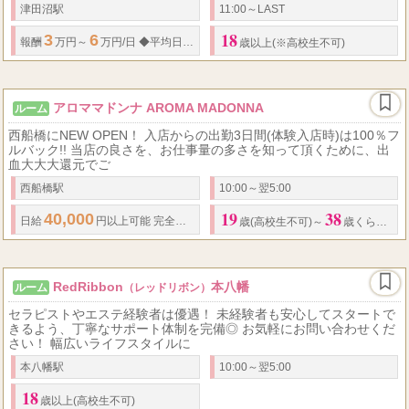
津田沼駅
11:00～LAST
18
3
6
3
6
80
報酬
万円～
万円/日
◆
平均日給
万～
万円
◆
【給与例】 経験者様
歳以上(※高校生不可)
アロママドンナ AROMA MADONNA
ルーム
西船橋にNEW OPEN！ 入店からの出勤3日間(体験入店時)は100％フ
ルバック!! 当店の良さを、お仕事量の多さを知って頂くために、出
血大大大還元でご
西船橋駅
10:00～翌5:00
19
38
40,000
日給
円以上可能 完全歩合制（全額完全日払い） 指名料全額支給（高額本
歳(高校生不可)～
歳くらい迄の日本人女性の方
RedRibbon
本八幡
ルーム
（レッドリボン）
セラピストやエステ経験者は優遇！ 未経験者も安心してスタートで
きるよう、丁寧なサポート体制を完備◎ お気軽にお問い合わせくだ
さい！ 幅広いライフスタイルに
本八幡駅
10:00～翌5:00
18
歳以上(高校生不可)