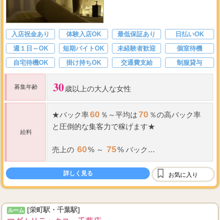
入店祝金あり
体験入店OK
最低保証あり
日払いOK
週１日～OK
短期バイトOK
未経験者歓迎
個室待機
自宅待機OK
掛け持ちOK
交通費支給
制服貸与
30
募集年齢
歳以上の大人な女性
60
70
★
バック率
％～平均は
％の高
バック率
と圧倒的な集客力で稼げます
★
給料
60
75
売上の
% ～
% バック
（当サロン規定により
バック率
の昇級有 報
75
酬率最大
%）
詳しく見る
お気に入り
...
ノルマ
・
罰金一切ご
[栄町駅・千葉駅]
ルーム