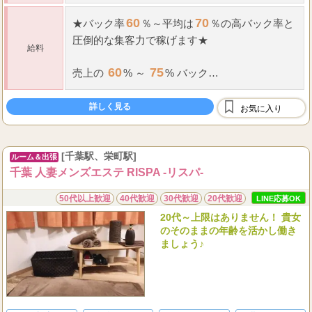
60
70
★
バック率
％～平均は
％の高
バック率
と
圧倒的な集客力で稼げます
★
給料
60
75
売上の
% ～
% バック
（当サロン規定により
バック率
の昇級有 報酬
75
率最大
%）
詳しく見る
お気に入り
...
ノルマ
・
罰金一切ご
[千葉駅、栄町駅]
ルーム＆出張
千葉 人妻メンズエステ RISPA -リスパ-
50代以上歓迎
40代歓迎
30代歓迎
20代歓迎
LINE応募OK
20代～上限はありません！ 貴女
のそのままの年齢を活かし働き
ましょう♪