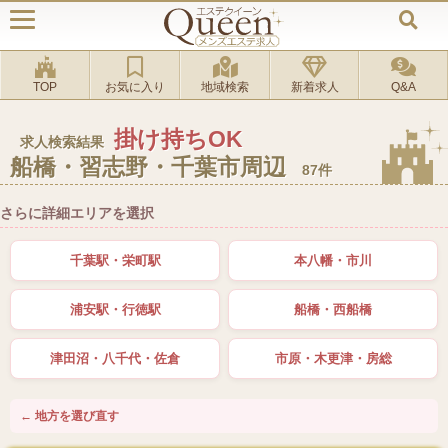
TOP
お気に入り
地域検索
新着求人
Q&A
掛け持ちOK
求人検索結果
船橋・習志野・千葉市周辺
87件
さらに詳細エリアを選択
千葉駅・栄町駅
本八幡・市川
浦安駅・行徳駅
船橋・西船橋
津田沼・八千代・佐倉
市原・木更津・房総
← 地方を選び直す