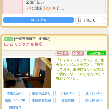
全額日払い
70
12,000
分通常
円
130
20,000
分通常
円
詳しく見る
70,000
お気に入り
※
日給
円以上可能
[千葉県船橋市 船橋駅]
ルーム
Lynx リンクス 船橋店
30代歓迎
20代歓迎
LINE応募OK
『Ｌｙｎｘ～リンクス』は、健
全なメンズエステ店として運営
しており、風俗的なサービスは
一切おこなっていませんのでご
安心ください。
体験入店OK
最低保証あり
日払いOK
週１日～OK
短期バイトOK
未経験者歓迎
個室待機
掛け持ちOK
制服貸与