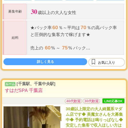
30
募集年齢
歳以上の大人な女性
60
70
★
バック率
％～平均は
％の高
バック率
と圧倒的な集客力で稼げます
★
給料
60
75
売上の
% ～
% バック
（当サロン規定により
バック率
の昇級有 報
75
酬率最大
%）
詳しく見る
お気に入り
...
ノルマ
・
罰金一切ご
[千葉駅、千葉中央駅]
ルーム
すはだSPA 千葉店
40代歓迎
30代歓迎
LINE応募OK
30歳以上限定の大人綺麗系マダ
ム店です◆ 美魔女さんを大募集
中◆ 予約電話は鳴りっぱなし◆
安定した集客で収入ほしい方は