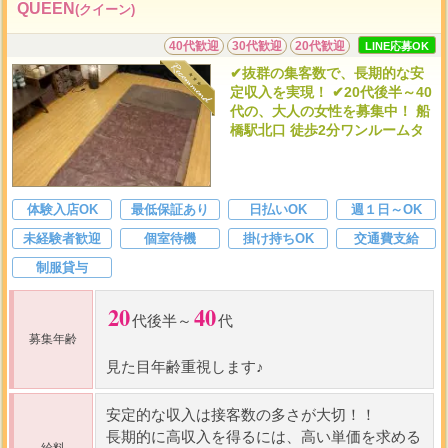
90...
①
QUEEN
(クイーン)
40代歓迎
30代歓迎
20代歓迎
LINE応募OK
✔抜群の集客数で、長期的な安
定収入を実現！ ✔20代後半～40
代の、大人の女性を募集中！ 船
橋駅北口 徒歩2分ワンルームタ
体験入店OK
最低保証あり
日払いOK
週１日～OK
未経験者歓迎
個室待機
掛け持ちOK
交通費支給
制服貸与
20
40
代後半～
代
募集年齢
見た目年齢重視します♪
安定的な収入は接客数の多さが大切！！
長期的に高収入を得るには、高い単価を求める