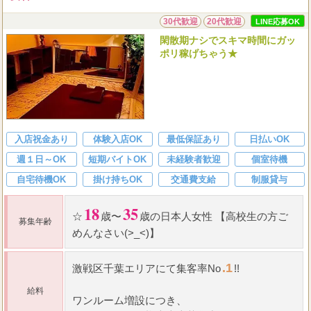
30代歓迎
20代歓迎
LINE応募OK
閑散期ナシでスキマ時間にガッ
ポリ稼げちゃう★
入店祝金あり
体験入店OK
最低保証あり
日払いOK
週１日～OK
短期バイトOK
未経験者歓迎
個室待機
自宅待機OK
掛け持ちOK
交通費支給
制服貸与
18
35
☆
歳〜
歳の日本人女性 【高校生の方ご
募集年齢
めんなさい(>_<)】
.1
激戦区千葉エリアにて集客率No
!!
給料
ワンルーム増設につき、