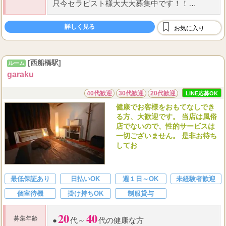
只今セラピスト様大大大募集中です！！
独自の集客力で安定した高収入を実現いたしま
す！
詳しく見る
お気に入り
【脱がずに、舐めずに、抜かずに】
...
[西船橋駅]
ルーム
garaku
40代歓迎
30代歓迎
20代歓迎
LINE応募OK
健康でお客様をおもてなしでき
る方、大歓迎です。 当店は風俗
店でないので、性的サービスは
一切ございません。 是非お待ち
してお
最低保証あり
日払いOK
週１日～OK
未経験者歓迎
個室待機
掛け持ちOK
制服貸与
20
40
募集年齢
●
代～
代の健康な方