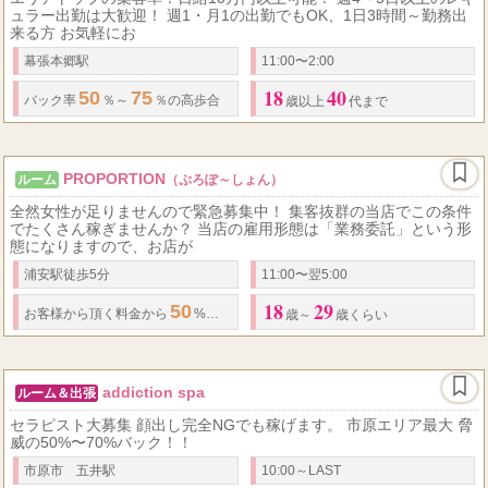
ュラー出勤は大歓迎！ 週1・月1の出勤でもOK、1日3時間～勤務出
来る方 お気軽にお
幕張本郷駅
11:00〜2:00
18
40
50
75
バック率
％～
％の高歩合
歳以上
代まで
PROPORTION
ルーム
（ぷろぽ～しょん）
全然女性が足りませんので緊急募集中！ 集客抜群の当店でこの条件
でたくさん稼ぎませんか？ 当店の雇用形態は「業務委託」という形
態になりますので、お店が
浦安駅徒歩5分
11:00〜翌5:00
18
29
50
70
7,000
お客様から頂く料金から
%以上となります！
分コース⇒最低
歳～
歳くらい
addiction spa
ルーム＆出張
セラピスト大募集 顔出し完全NGでも稼げます。 市原エリア最大 脅
威の50%〜70%バック！！
市原市 五井駅
10:00～LAST