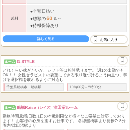
●
全額日払い
60
●
総額の
％～
給料
●
待機保障あり
詳しく見る
お気に入り
G-STYLE
ルーム
どれくらい稼ぎたいか、シフト等は相談承ります。 週1の出勤でも
OK！！ 女性セラピストの要望にできる限り近づけるよう尚且つ、稼
げる選択権を取れるように対応し
千葉県船橋市 船橋駅
10時00分～5時00分
船橋Raise
津田沼ルーム
ルーム
（レイズ）
勤務時間,勤務日数,1日の本数制限など様々なご要望に対応しており
ます！ お客様の心身を癒すお仕事です。 各線船橋駅より徒歩7~8分
圏内/津田沼駅より