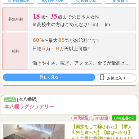
自宅待機OK
掛け持ちOK
交通費支給
制服貸与
18
35
歳〜
歳までの日本人女性
募集年齢
※高校生の方はごめんなさいm(_ _)m
60
85
%〜最大
%がお給料です♪
5
9
日給
万～
万円以上可能‼
給料
働きやすさ、稼ぎ、アクセス、全てが最高水
準‼
詳しく見る
お気に入り
完全歩合制＋全額日払い制で、あなたの努力が
しっかりと高収入に繋がります。
...
週
[本八幡駅]
ルーム
本八幡ラグジュアリー
30代歓迎
20代歓迎
LINE応募OK
【面接をして騙された】【求人
広告と違った】【嘘ばっかり】
そんな事は絶対に有りません!!!