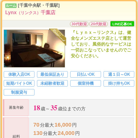
[千葉中央駅・千葉駅]
ルーム
Lynx
千葉店
（リンクス）
30代歓迎
20代歓迎
LINE応募OK
『Ｌｙｎｘ～リンクス』は、健
全なメンズエステ店として運営
しており、風俗的なサービスは
一切おこなっていませんのでご
安心ください。
体験入店OK
最低保証あり
日払いOK
週１日～OK
短期バイトOK
未経験者歓迎
個室待機
掛け持ちOK
制服貸与
18
35
募集年齢
歳～
歳位までの方
70
16,000
分最大
円
130
24,000
分最大
円
給料