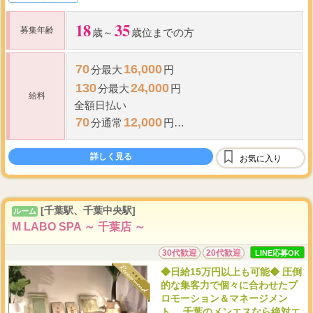
18
35
募集年齢
歳～
歳位までの方
70
16,000
分最大
円
130
24,000
分最大
円
給料
全額日払い
70
12,000
分通常
円
130
20,000
分通常
円
詳しく見る
70,000
お気に入り
※
日給
円以上可能
[千葉駅、千葉中央駅]
ルーム
M LABO SPA ～ 千葉店 ～
30代歓迎
20代歓迎
LINE応募OK
◆日給15万円以上も可能◆ 圧倒
的な集客力で個々に合わせたプ
ロモーション＆マネージメン
ト。 千葉のメンエスなら絶対エ