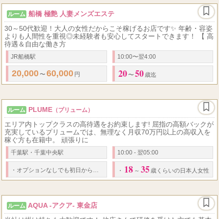
船橋 極艶 人妻メンズエステ
ルーム
30～50代歓迎！大人の女性だからこそ稼げるお店です✨ 年齢・容姿
よりも人間性を重視◎未経験者も安心してスタートできます！ 【 高
待遇＆自由な働き方
JR船橋駅
10:00〜翌4:00
20
50
20,000
60,000
〜
円
〜
歳迄
PLUME
ルーム
（プリューム）
エリア内トップクラスの高待遇をお約束します! 屈指の高額バックが
充実しているプリュームでは、無理なく月収70万円以上の高収入を
稼ぐ方も在籍中。 頑張りに
千葉駅・千葉中央駅
10:00 - 翌05:00
18
35
90
11,000
120
14,000
・
オプションなしでも初日から
分
円
分
円の
・
～
歳くらいの日本人女性
AQUA -アクア- 東金店
ルーム