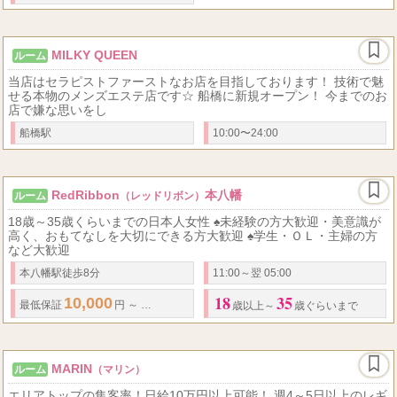
MILKY QUEEN
ルーム
当店はセラピストファーストなお店を目指しております！ 技術で魅
せる本物のメンズエステ店です☆ 船橋に新規オープン！ 今までのお
店で嫌な思いをし
船橋駅
10:00〜24:00
RedRibbon
本八幡
ルーム
（レッドリボン）
18歳～35歳くらいまでの日本人女性 ♠未経験の方大歓迎・美意識が
高く、おもてなしを大切にできる方大歓迎 ♠学生・ＯＬ・主婦の方
など大歓迎
本八幡駅徒歩8分
11:00～翌 05:00
18
35
10,000
20,000
70
...
最低保証
円 ～
円
歩合率
%
❤
オプション全額バ
歳以上～
歳ぐらいまで
MARIN
ルーム
（マリン）
エリアトップの集客率！日給10万円以上可能！ 週4～5日以上のレギ