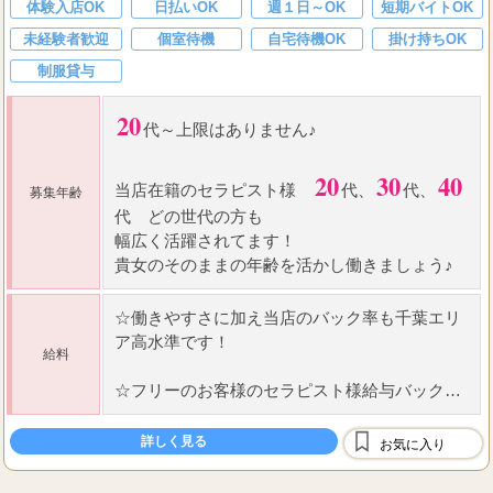
体験入店OK
日払いOK
週１日～OK
短期バイトOK
未経験者歓迎
個室待機
自宅待機OK
掛け持ちOK
制服貸与
20
代～上限はありません♪
20
30
40
当店在籍のセラピスト様
代、
代、
募集年齢
代 どの世代の方も
幅広く活躍されてます！
貴女のそのままの年齢を活かし働きましょう♪
☆
働きやすさに加え当店の
バック率
も千葉エリ
ア高水準です！
給料
☆
フリーのお客様のセラピスト様給与バック
☆
60
7000
分フリー
円
詳しく見る
お気に入り
90
9000
分フリー
円