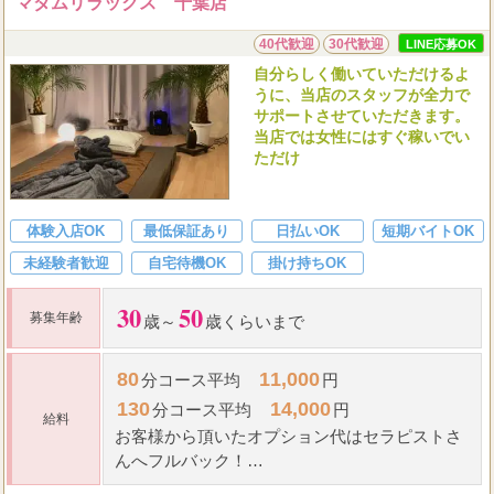
マダムリラックス 千葉店
40代歓迎
30代歓迎
LINE応募OK
自分らしく働いていただけるよ
うに、当店のスタッフが全力で
サポートさせていただきます。
当店では女性にはすぐ稼いでい
ただけ
体験入店OK
最低保証あり
日払いOK
短期バイトOK
未経験者歓迎
自宅待機OK
掛け持ちOK
30
50
募集年齢
歳～
歳くらいまで
80
11,000
分コース平均
円
130
14,000
分コース平均
円
給料
お客様から頂いたオプション代はセラピストさ
んへフルバック！
1
2
5
当店では
人のお客様が
～
点程のオプショ