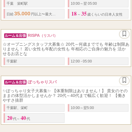
千葉 栄町駅
10:00～翌 05:00
18
35
35.000
50,000
日給
円以上〜最大
円以上可 待機保証あり（当店規定あり
～
歳くらいの日本人女性
RISPA
ルーム＆出張
（リスパ）
☆オープニングスタッフ大募集☆ 20代～何歳まででも 年齢は制限あ
りません！ 若い女性も年配の女性も 年相応のご自身の魅力を 活か
せるお店とな
千葉駅
12:00 - 05:00
ぽっちゃりスパ
ルーム＆出張
✨ぽっちゃり女子大募集✨ 【体重制限はありません！】 貴女のその
ままの体型活かしませんか？ 20代～40代まで幅広く歓迎！ 【働き
やすさ抜群
千葉駅、栄町
10:00～翌5:00
20
40
代～
代