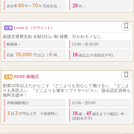
20
50
70
100
歩合率
%〜
% 完全歩合制➕オプション
%バック‼️
代～
Love it
出張
（ラヴィット）
面接交通費支給 全額日払い制 雑費、引かれモノなし
船橋発～
12:00～翌 05:00
18
70,000
6
日給
円 以上（
時間勤務）
歳以上(※高校生不可)
RERE 船橋店
店舗
創業10年以上だからこそ 『どこよりも安心して働ける♪』 『どこよ
りも高収入♪』 『どこよりも健全ソフトサービス♪』 協会認定資格も
無料支援中！
JR船橋駅南口
11:00～翌5:00
18
45
1
3
30
日
万円以上可 ※面接時に要相談 REREセラピストさんの平均
月収
は
歳～
歳位までで幅広い年齢で募集中♪
(高校生不可)