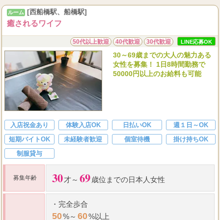
120
12000
分フリー
円
[西船橋駅、船橋駅]
ルーム
癒されるワイフ
...
50代以上歓迎
40代歓迎
30代歓迎
LINE応募OK
30～69歳までの大人の魅力ある
女性を募集！ 1日8時間勤務で
50000円以上のお給料も可能
入店祝金あり
体験入店OK
日払いOK
週１日～OK
短期バイトOK
未経験者歓迎
個室待機
掛け持ちOK
制服貸与
30
69
募集年齢
才～
歳位までの日本人女性
・
完全歩合
50
60
%～
%以上