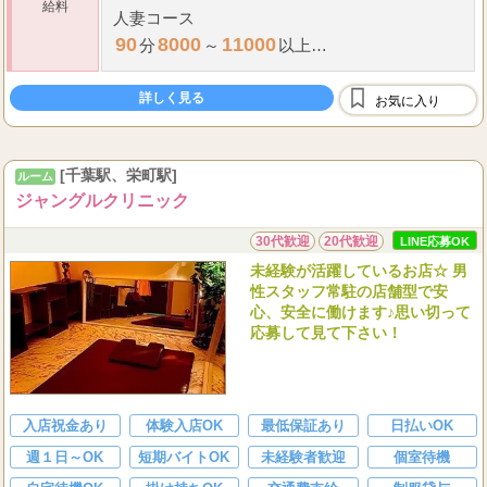
給料
人妻コース
90
8000
11000
分
～
以上
120
11000
14000
分
～
以上
詳しく見る
150
13000
16000
お気に入り
分
～
以上
180
15000
18000
分
～
以上
[千葉駅、栄町駅]
ルーム
...
ジャングルクリニック
30代歓迎
20代歓迎
LINE応募OK
未経験が活躍しているお店☆ 男
性スタッフ常駐の店舗型で安
心、安全に働けます♪思い切って
応募して見て下さい！
入店祝金あり
体験入店OK
最低保証あり
日払いOK
週１日～OK
短期バイトOK
未経験者歓迎
個室待機