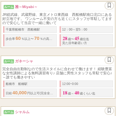
雅～Miyabi～
ルーム
JR総武線、武蔵野線、東京メトロ東西線 西船橋駅南口北口にある
好立地です。 ワンルーム不安の方も近くにスタッフが常駐してます
ので安心して当店で一緒に働いて
千葉県船橋市 西船橋駅
12：00～翌5：00
28
45
60
70
歩合率
％以上〜
％の高額
バック率
雑費等、引かれるもの一切ありませ
歳〜
歳位迄
見た目年齢若い方
ガネーシャ
ルーム
完全自由出勤制なので生活スタイルに合わせて働けます！ 経験豊富
な女性講師による無料講習有り♪ 店舗に男性スタッフも常駐で安心♪
～誰でも働きやすい
船橋市 船橋駅
12:00~0:00
18
40
40,000
日給
円以上可(完全全額日払い制) ※
最低保証
制度有り ※ノルマ、罰
歳～
歳くらい迄
シャルム
ルーム