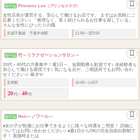
Princess Luv
ルーム
（プリンセスラヴ）
女性店長が運営する、安心して働けるお店です。 まずはお気軽にご
応募ください♪ 「無理なく、長く続けられるお仕事を探している」
そんな女性にぴったりの職
京成千葉線 千葉中央駅
11:00～翌3:00
竹～リラクゼーションサロン～
ルーム
20代～40代の方募集中！週1日～、短期勤務も歓迎です♪ 未経験者も
安心して働ける環境です♪ 気になる点や、ご相談何でもお問い合わ
せください☆ 稼ぎや
五井駅
10:00～LAST
20
40
代～
代
Noir～ノワール～
ルーム
♠女の子が快適にお仕事できるように様々な待遇をご用意！ 詳細に
ついてはお問い合わせください♪ ♠週1日からOKの完全自由出勤制で
す！ 面接時または