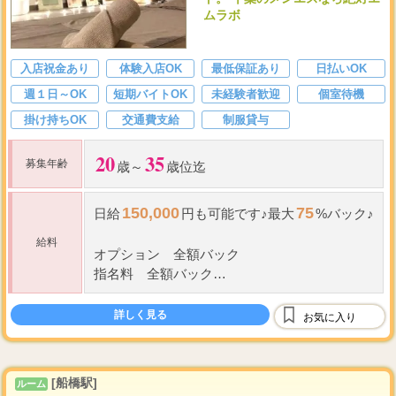
ムラボ
入店祝金あり
体験入店OK
最低保証あり
日払いOK
週１日～OK
短期バイトOK
未経験者歓迎
個室待機
掛け持ちOK
交通費支給
制服貸与
20
35
募集年齢
歳～
歳位迄
150,000
75
日給
円も可能です♪最大
%バック♪
給料
オプション 全額バック
指名料 全額バック
1,000
最低時給
円保障（当サロン規定により
詳しく見る
ます）
お気に入り
■
セラピストさん給与例
[船橋駅]
ルーム