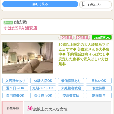
詳しく見る
ンを付けられます！
お気に入り
...
[浦安駅]
ルーム
すはだSPA 浦安店
40代歓迎
30代歓迎
LINE応募OK
30歳以上限定の大人綺麗系マダ
ム店です◆ 美魔女さんを大募集
中◆ 予約電話は鳴りっぱなし◆
安定した集客で収入ほしい方は
是非
入店祝金あり
体験入店OK
最低保証あり
日払いOK
週１日～OK
短期バイトOK
未経験者歓迎
個室待機
自宅待機OK
掛け持ちOK
交通費支給
制服貸与
30
募集年齢
歳以上の大人な女性