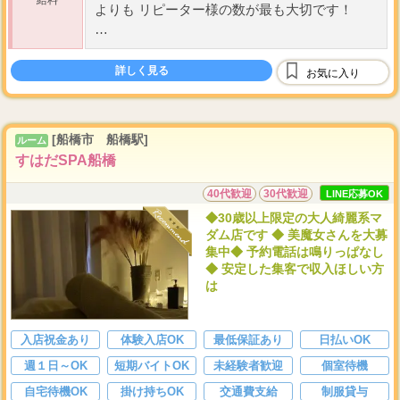
給料
よりも リピーター様の数が最も大切です！
5
6
・
-
H勤務
詳しく見る
2.8
20,000
お気に入り
平均接客数
人(
平均日給
円以上)
...
[船橋市 船橋駅]
ルーム
すはだSPA船橋
40代歓迎
30代歓迎
LINE応募OK
◆30歳以上限定の大人綺麗系マ
ダム店です ◆ 美魔女さんを大募
集中◆ 予約電話は鳴りっぱなし
◆ 安定した集客で収入ほしい方
は
入店祝金あり
体験入店OK
最低保証あり
日払いOK
週１日～OK
短期バイトOK
未経験者歓迎
個室待機
自宅待機OK
掛け持ちOK
交通費支給
制服貸与