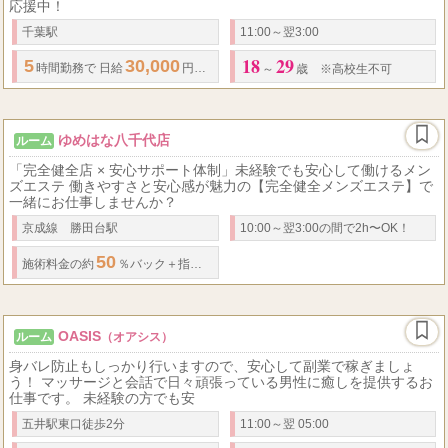
応援中！
千葉駅
11:00～翌3:00
18
29
5
30,000
時間勤務で
日給
円以上
～
歳 ※高校生不可
ゆめはな八千代店
ルーム
「完全健全店 × 安心サポート体制」未経験でも安心して働けるメン
ズエステ 働きやすさと安心感が魅力の【完全健全メンズエステ】で
一緒にお仕事しませんか？
京成線 勝田台駅
10:00～翌3:00の間で2h〜OK！
50
施術料金の約
％バック＋指名料全額バック＋お店からボーナス
OASIS
ルーム
（オアシス）
身バレ防止もしっかり行いますので、安心して副業で稼ぎましょ
う！ マッサージと会話で日々頑張っている男性に癒しを提供するお
仕事です。 未経験の方でも安
五井駅東口徒歩2分
11:00～翌 05:00