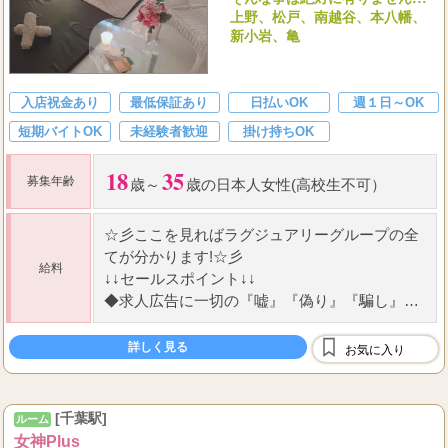
上野、松戸、南越谷、本八幡、
新小岩、亀
入店祝金あり
最低保証あり
日払いOK
週１日～OK
短期バイトOK
未経験者歓迎
掛け持ちOK
18
35
募集年齢
歳～
歳の日本人女性(高校生不可）
☆
彡ここを見ればラグジュアリーグループの全
てが分かります!
☆
彡
給料
↓↓セールスポイント↓↓
◆
求人広告に一切の『嘘』『偽り』『騙し』な
し!
◆
働くセラピストさんが第一主義!
詳しく見る
お気に入り
...
◆
メンズエステ界の中
[千葉駅]
ルーム
女神Plus