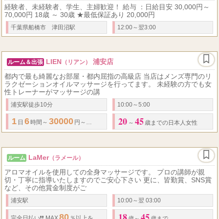
経験者、未経験者、学生、主婦歓迎！ 給与 ：日給目安 30,000円～
70,000円 18歳 ～ 30歳 ★最低保証あり 20,000円
千葉県船橋市 津田沼駅
12:00～翌3:00
LIEN
浦安店
ルーム＆出張
（リアン）
都内で最も綺麗なお部屋・都内屈指の高級店 当店はメンズ専門のリ
ラクゼーションオイルマッサージを行ってます。 未経験の方でも女
性トレーナーがマッサージの講
浦安駅徒歩10分
10:00～5:00
20
45
1
6
30000
35000
1
8
45000
日
時間～
円～
円。
日
時間～
円 待機
～
歳までの日本人女性
LaMer
ルーム
（ラメール）
アロマオイルを使用しての全身マッサージです。 プロの講師が親
切・丁寧に指導いたしますのでご安心下さい 更に、皆勤賞、SNS賞
など、その他賞金制度がご
浦安駅
10:00～翌 03:00
18
45
80
100...
完全日払い❗️❗️ MAX
％以上をバック❗️❗️ 本指名料、OPは
歳～
歳まで