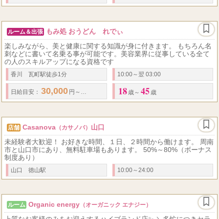
もみ処 おうどん れでぃ
ルーム＆出張
楽しみながら、美と健康に関する知識が身に付きます。 もちろん名
刺などに書いて名乗る事が可能です。美容業界に従事している全て
の人のスキルアップになる資格です
香川 瓦町駅徒歩1分
10:00～翌 03:00
18
45
30,000
50,000
50
73
...
日給
目安：
円～
円
歩合率
% ～
%
最低保証
あ
歳～
歳
Casanova
山口
店舗
（カサノバ）
未経験者大歓迎！ お好きな時間、１日、２時間から働けます。 周南
市と山口市にあり、無料駐車場もあります。 50%～80%（ボーナス
制度あり）
山口 徳山駅
10:00～24:00
Organic energy
ルーム
（オーガニック エナジー）
上質なお客様のみをお迎えするハイブランド店✨ ＼多忙につきセラ