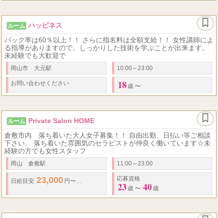
ハッピネス
ルーム
バック率は60％以上！！ さらに指名料は全額支給！！ 女性講師によ
る指導がありますので、しっかりした技術を学ぶことが出来ます。
未経験でも大歓迎で
岡山市 大元駅
10:00～23:00
18
お問い合わせください
歳 〜
Private Salon HOME
ルーム
倉敷市内 落ち着いた大人女子募集！！ 自由出勤、日払い等ご相談
下さい。 落ち着いた雰囲気のセラピストが仲良く働いています☆未
経験の方でも女性スタッフ
岡山 倉敷駅
11:00～23:00
23,000
35,000
応募資格
日給
目安
円〜
円
★
日払いOK
23
40
歳 〜
歳