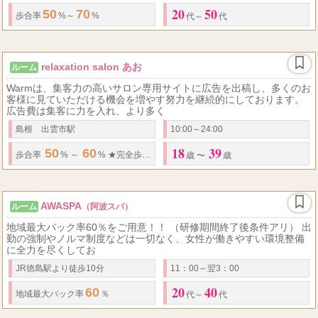
20
50
50
70
歩合率
%～
%
代～
代
relaxation salon あお
ルーム
Warmは、集客力の高いサロン専用サイトに広告を出稿し、多くのお
客様に見ていただける機会を増やす努力を継続的にしております。
広告費は集客に力を入れ、より多く
島根 出雲市駅
10:00～24:00
18
39
50
60
60...
歩合率
% ～
%
★
完全歩合制
★
日払いOK 料金体系 ​
●
歳 〜
歳
AWASPA
ルーム
（阿波スパ）
地域最大バック率60％をご用意！！ （研修期間終了後条件アリ） 出
勤の強制やノルマ制度などは一切なく、女性が働きやすい環境整備
に全力を尽くしてお
JR徳島駅より徒歩10分
11：00～翌3：00
20
40
60
地域最大
バック率
％
代～
代