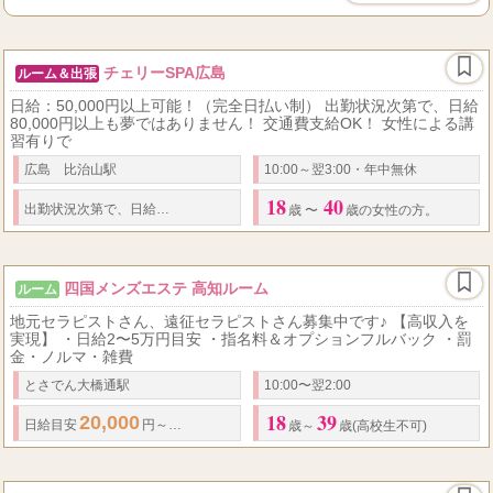
チェリーSPA広島
ルーム＆出張
日給：50,000円以上可能！（完全日払い制） 出勤状況次第で、日給
80,000円以上も夢ではありません！ 交通費支給OK！ 女性による講
習有りで
広島 比治山駅
10:00～翌3:00・年中無休
18
40
80,000
50,00
出勤状況次第で、
日給
円以上も夢ではありません！
日給
：
歳 〜
歳の女性の方。
四国メンズエステ 高知ルーム
ルーム
地元セラピストさん、遠征セラピストさん募集中です♪ 【高収入を
実現】 ・日給2〜5万円目安 ・指名料＆オプションフルバック ・罰
金・ノルマ・雑費
とさでん大橋通駅
10:00〜翌2:00
18
39
20,000
50,000
日給
目安
円～
円
歳～
歳(高校生不可)