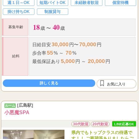
週１日～OK
短期バイトOK
未経験者歓迎
個室待機
掛け持ちOK
制服貸与
18
40
募集年齢
歳 〜
歳
30,000
70,000
日給
目安
円〜
円
55
70
歩合率
% ～
%
給料
5,000
20,000
最低保証
あり
円 ～
円
90
7,000
▼
分
円
詳しく見る
1,000
お気に入り
指名料
2,000
オプション
円
...
[広島駅]
ルーム
小悪魔SPA
30代歓迎
20代歓迎
LINE応募OK
県内でもトップクラスの待遇で
す！！ ご要望等ありましたらご