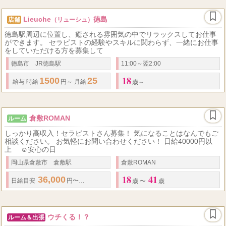
Lieuche
徳島
店舗
（リューシュ）
徳島駅周辺に位置し、癒される雰囲気の中でリラックスしてお仕事
ができます。 セラピストの経験やスキルに関わらず、一緒にお仕事
をしていただける方を募集して
徳島市 JR徳島駅
11:00～翌2:00
18
1500
25
​ 給与 時給
円～
月給
万円～ ​
歳～
倉敷ROMAN
ルーム
しっかり高収入！セラピストさん募集！ 気になることはなんでもご
相談ください。 お気軽にお問い合わせください！ 日給40000円以
上 ☺安心の日
岡山県倉敷市 倉敷駅
倉敷ROMAN
18
41
36,000
66,000
日給
目安
円〜
円
歳 〜
歳
ウチくる！？
ルーム＆出張