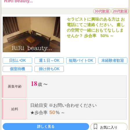
RiRi beauty...
30代歓迎
20代歓迎
セラピストに興味のある方は お
電話にてご連絡ください。 癒し
の空間で一緒におもてなししま
せんか？ 歩合率 50% ～
日払いOK
週１日～OK
短期バイトOK
未経験者歓迎
個室待機
掛け持ちOK
18
歳 〜
募集年齢
日給
目安 ※お問い合わせください
給料
50
★
歩合率
% ～
詳しく見る
お気に入り