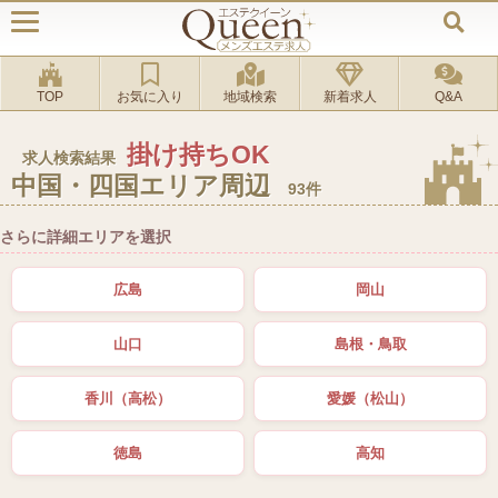
TOP
お気に入り
地域検索
新着求人
Q&A
掛け持ちOK
求人検索結果
中国・四国エリア周辺
93件
さらに詳細エリアを選択
広島
岡山
山口
島根・鳥取
香川（高松）
愛媛（松山）
徳島
高知