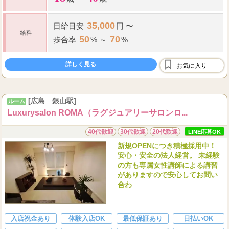
35,000
日給
目安
円 〜
給料
50
70
歩合率
% ～
%
詳しく見る
お気に入り
[広島 銀山駅]
ルーム
Luxurysalon ROMA（ラグジュアリーサロンロ...
40代歓迎
30代歓迎
20代歓迎
LINE応募OK
新規OPENにつき積極採用中！
安心・安全の法人経営。 未経験
の方も専属女性講師による講習
がありますので安心してお問い
合わ
入店祝金あり
体験入店OK
最低保証あり
日払いOK