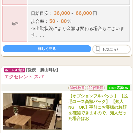
36,000
66,000
日給
目安：
～
円
50
80
歩合率
：
～
%
給料
※出勤状況により金額は変わる場合もございま
す。
1
▼
お給料獲得例【
日】
詳しく見る
お気に入り
90
分コース指名ありの場合
90
3
300...
分×
本=
[愛媛 勝山町駅]
ルーム＆出張
エクセレント スパ
30代歓迎
20代歓迎
LINE応募OK
【オプションフルバック】 【脱
毛コース高額バック】 【知人
NG OK】事前にお客様のお顔
を確認できますので、知人だっ
た場合はお