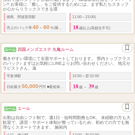
ン!! お客様に「癒し」をご提供するためには、まず私たちスタッフ
が心からリラックスできる環
徳島 阿波富田駅
11:00～23:00(
18
40
60
1
売上の
バック率
～
％(最低保障あり/週払い可) ※最低保障…
日の勤務
歳以上(高校生不可)
四国メンズエステ 丸亀ルーム
ルーム
働きやすい環境にて全面サポートしております。 県内トップクラス
のバック♪ まずはお気軽にLINEよりお問い合わせください。 地元セ
ラピストさん、遠
宇多津駅
10:00～翌 02:00
18
39
50,000
...
日給
最大
円可
■
最低保証
あり
■
日払いOK
■
指名料バックあり、オ
歳 ～
歳
エール
ルーム
出勤は自由シフト制で、週1日・短時間勤務もOK。 未経験の方も大
歓迎で、講習・サポート体制が整っているため、初めての方でも無
理なくスタートできます。 施術内
山口 徳山駅
12:00～翌 02:00