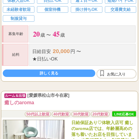
体験入店OK
日払いOK
週１日～OK
短期バイトOK
未経験者歓迎
個室待機
掛け持ちOK
交通費支給
制服貸与
20
45
募集年齢
歳 〜
歳
20,000
日給
目安
円 〜
給料
★
日払いOK
詳しく見る
お気に入り
[愛媛県松山市今在家]
ルーム＆出張
癒しのaroma
50代以上歓迎
40代歓迎
30代歓迎
20代歓迎
LINE応募OK
日給保証あり♡体験入店可 癒し
のaroma店では、年齢層高めの
落ち着いたお店を目指していま