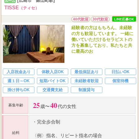
[広島市 銀山町駅]
ルーム
TISSE
（ティセ）
40代歓迎
30代歓迎
LINE応募OK
経験者の方はもちろん、未経験
の方も歓迎しています。 一緒に
働いていただけるセラピストの
方を募集しており、私たちと共
に最高のお
入店祝金あり
体験入店OK
最低保証あり
日払いOK
週１日～OK
短期バイトOK
未経験者歓迎
個室待機
掛け持ちOK
交通費支給
制服貸与
25
40
募集年齢
歳〜
代の女性
・
完全歩合制
給料
〈例〉指名、リピート指名の場合