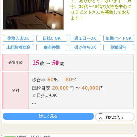
て、ありがとうございます！ 只
今、30代～40代の女性を中心に
セラピストさんを募集しており
ます！
体験入店OK
日払いOK
週１日～OK
短期バイトOK
未経験者歓迎
個室待機
掛け持ちOK
制服貸与
25
50
募集年齢
歳 〜
歳
50
80
歩合率
% ～
%
20,000
40,000
日給
目安
円 〜
円
給料
☆
日払いOK
90
2
7000
9000
分コース×
本（
円～
円）
詳しく見る
14,000
18000
お気に入り
円～
円
120
2
9...
分コース×
本（