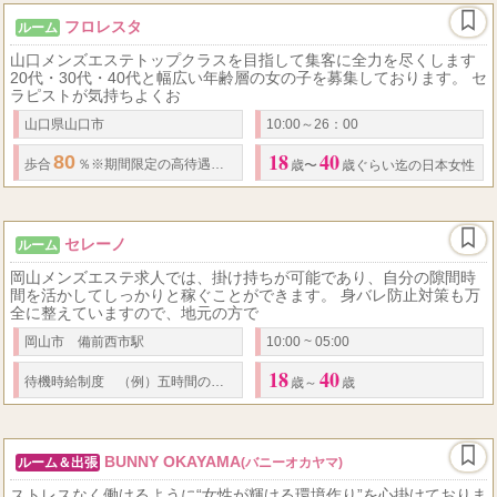
フロレスタ
ルーム
山口メンズエステトップクラスを目指して集客に全力を尽くします
20代・30代・40代と幅広い年齢層の女の子を募集しております。 セ
ラピストが気持ちよくお
山口県山口市
10:00～26：00
18
40
80
8
歩合
％※期間限定の高待遇！でお出迎え!
日給
万円以上可能です。
歳〜
歳ぐらい迄の日本女性
セレーノ
ルーム
岡山メンズエステ求人では、掛け持ちが可能であり、自分の隙間時
間を活かしてしっかりと稼ぐことができます。 身バレ防止対策も万
全に整えていますので、地元の方で
岡山市 備前西市駅
10:00 ~ 05:00
18
40
10000
20000
6
待機時給制度 （例）五時間の待機保障
円支給
日給
円～
歳～
歳
BUNNY OKAYAMA
ルーム＆出張
(バニーオカヤマ)
ストレスなく働けるように“女性が輝ける環境作り”を心掛けておりま