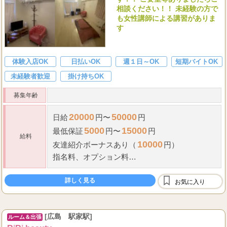
相談ください！！ 未経験の方で
も女性講師による講習がありま
す
体験入店OK
日払いOK
週１日～OK
短期バイトOK
未経験者歓迎
掛け持ちOK
募集年齢
20000
50000
日給
円〜
円
5000
15000
最低保証
円〜
円
給料
10000
友達紹介ボーナスあり（
円）
指名料、オプション料
（全額フルバック）
詳しく見る
お気に入り
[広島 駅家駅]
ルーム＆出張