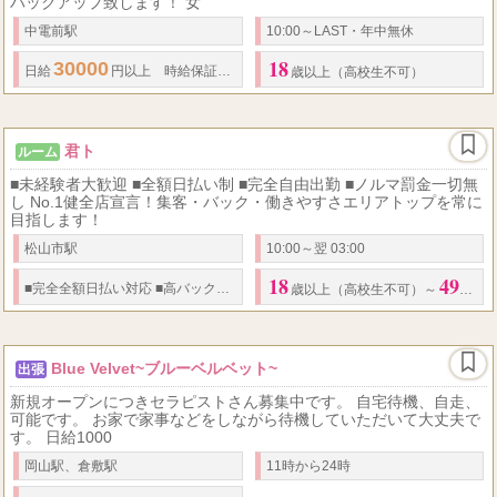
バックアップ致します！ 女
中電前駅
10:00～LAST・年中無休
18
30000
日給
円以上
時給保証
あり／面接時ご相談ください ※出勤状況によ
歳以上（高校生不可）
君ト
ルーム
■未経験者大歓迎 ■全額日払い制 ■完全自由出勤 ■ノルマ罰金一切無
し No.1健全店宣言！集客・バック・働きやすさエリアトップを常に
目指します！
松山市駅
10:00～翌 03:00
18
49
50
76
1...
■
完全全額日払い対応
■
高
バック率
％～
％ お給料例 【Aさん】 <
歳以上（高校生不可）～
歳ま
Blue Velvet~ブルーベルベット~
出張
新規オープンにつきセラピストさん募集中です。 自宅待機、自走、
可能です。 お家で家事などをしながら待機していただいて大丈夫で
す。 日給1000
岡山駅、倉敷駅
11時から24時