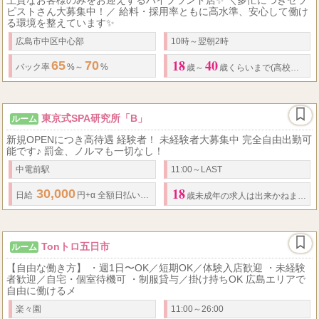
ピストさん大募集中！／ 給料・採用率ともに高水準、安心して働け
る環境を整えています✨
広島市中区中心部
10時～翌朝2時
18
40
65
70
バック率
%～
%
歳～
歳くらいまで(高校生不可)
東京式SPA研究所「B」
ルーム
新規OPENにつき高待遇 経験者！ 未経験者大募集中 完全自由出勤可
能です♪ 罰金、ノルマも一切なし！
中電前駅
11:00～LAST
18
30,000
67
...
日給
円+α 全額日払い(最高
%バック) 紹介金アリ 講習手当
歳未成年の求人は出来かねます。
Tonトロ五日市
ルーム
【自由な働き方】 ・週1日〜OK／短期OK／体験入店歓迎 ・未経験
者歓迎／自宅・個室待機可 ・制服貸与／掛け持ちOK 広島エリアで
自由に働けるメ
楽々園
11:00～26:00