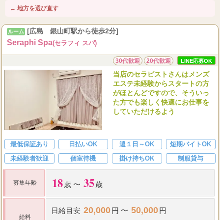
← 地方を選び直す
[広島 銀山町駅から徒歩2分]
ルーム
Seraphi Spa
(セラフィ スパ)
30代歓迎
20代歓迎
LINE応募OK
当店のセラピストさんはメンズ
エステ未経験からスタートの方
がほとんどですので、そういっ
た方でも楽しく快適にお仕事を
していただけるよう
最低保証あり
日払いOK
週１日～OK
短期バイトOK
未経験者歓迎
個室待機
掛け持ちOK
制服貸与
18
35
募集年齢
歳 〜
歳
20,000
50,000
日給
目安
円 〜
円
給料