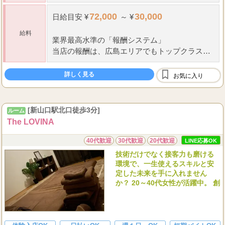
72,000
30,000
日給
目安 ¥
～ ¥
給料
業界最高水準の「報酬システム」
当店の報酬は、広島エリアでもトップクラスの
還元率を設定しています。「安売り店で数をこ
...
なして疲弊する」のではなく、「
詳しく見る
お気に入り
[新山口駅北口徒歩3分]
ルーム
The LOVINA
40代歓迎
30代歓迎
20代歓迎
LINE応募OK
技術だけでなく接客力も磨ける
環境で、一生使えるスキルと安
定した未来を手に入れません
か？ 20～40代女性が活躍中。 創