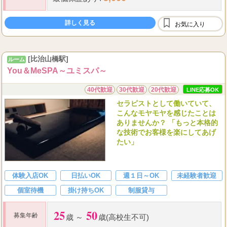
詳しく見る
お気に入り
[比治山橋駅]
ルーム
You＆MeSPA～ユミスパ～
40代歓迎
30代歓迎
20代歓迎
LINE応募OK
セラピストとして働いていて、
こんなモヤモヤを感じたことは
ありませんか？ 「もっと本格的
な技術でお客様を楽にしてあげ
たい」
体験入店OK
日払いOK
週１日～OK
未経験者歓迎
個室待機
掛け持ちOK
制服貸与
25
50
募集年齢
歳 ～
歳(高校生不可)