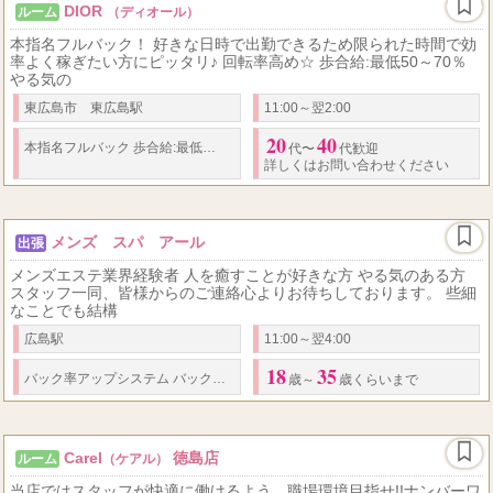
DIOR
ルーム
（ディオール）
本指名フルバック！ 好きな日時で出勤できるため限られた時間で効
率よく稼ぎたい方にピッタリ♪ 回転率高め☆ 歩合給:最低50～70％
やる気の
東広島市 東広島駅
11:00～翌2:00
20
40
50
70
本指名フルバック 歩合給:最低
～
％
代〜
代歓迎
詳しくはお問い合わせください
メンズ スパ アール
出張
メンズエステ業界経験者 人を癒すことが好きな方 やる気のある方
スタッフ一同、皆様からのご連絡心よりお待ちしております。 些細
なことでも結構
広島駅
11:00～翌4:00
18
35
50
80
バック率
アップシステム
バック率
％～＋α 指名フルバック
分コース
歳～
歳くらいまで
Carel
徳島店
ルーム
（ケアル）
当店ではスタッフが快適に働けるよう、職場環境目指せ!!ナンバーワ