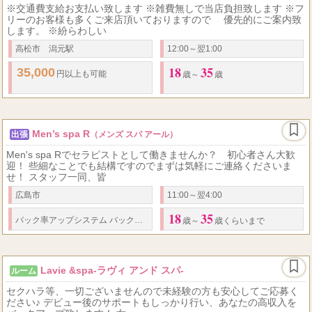
※交通費支給お支払い致します ※雑費無しで当店負担致します ※フ
リーのお客様も多くご来店頂いておりますので 優先的にご案内致
します。 ※紛らわしい
高松市 潟元駅
12:00～翌1:00
18
35
35,000
円以上も可能
歳～
歳
Men’s spa R
出張
（メンズ スパ アール）
Men's spa Rでセラピストとして働きませんか？ 初心者さん大歓
迎！ 些細なことでも結構ですのでまずは気軽にご連絡くださいま
せ！ スタッフ一同、皆
広島市
11:00～翌4:00
18
35
50
80
バック率
アップシステム
バック率
％～＋α 指名フルバック
分コース
歳～
歳くらいまで
Lavie &spa-ラヴィ アンド スパ-
ルーム
セクハラ等、一切ございませんので未経験の方も安心してご応募く
ださい♪ デビュー後のサポートもしっかり行い、あなたの高収入を