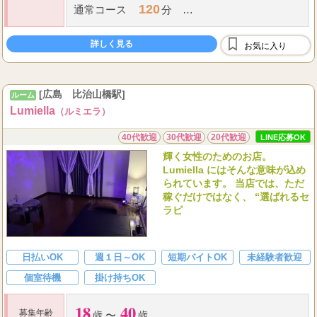
120
通常コース
分
8,000
1,000
9,000
＋
＝
円
詳しく見る
9,000
お気に入り
＋オプション（キャストフルバック）
120
秘液コース
分
[広島 比治山橋駅]
ルーム
...
Lumiella
（ルミエラ）
40代歓迎
30代歓迎
20代歓迎
LINE応募OK
輝く女性のためのお店。
Lumiella にはそんな意味が込め
られています。 当店では、ただ
稼ぐだけではなく、 “選ばれるセ
ラピ
日払いOK
週１日～OK
短期バイトOK
未経験者歓迎
個室待機
掛け持ちOK
18
40
募集年齢
歳 〜
歳