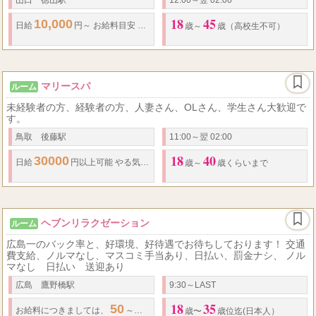
18
45
10,000
10,000
100,000
...
日給
円～ お給料目安
円 ～
円
★
日払
歳～
歳（高校生不可）
マリースパ
ルーム
未経験者の方、経験者の方、人妻さん、OLさん、学生さん大歓迎で
す。
鳥取 後藤駅
11:00～翌 02:00
18
40
30000
日給
円以上可能 やる気次第で稼げます
☆
歳～
歳くらいまで
ヘブンリラクゼーション
ルーム
広島一のバック率と、好環境、好待遇でお待ちしております！ 交通
費支給、ノルマなし、マスコミ手当あり、日払い、罰金ナシ、 ノル
マなし 日払い 送迎あり
広島 鷹野橋駅
9:30～LAST
18
35
50
100
お給料につきましては、
～
%バックの完全歩合制!
日給
保証制度や入
歳〜
歳位迄(日本人）