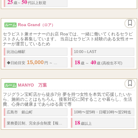
25
50
歳～
代以上歓迎
Roa Grand
ルーム
（ロア）
セラピスト兼オーナーのお店 Roaでは、一緒に働いてくれるセラピ
ストさんを募集しています。 当店はセラピスト経験のある女性オー
ナーが運営しているため
比治山橋駅
10:00～LAST
18
40
15,000
45,000
500
...
◆
日給
目安
円 ～
円
◆
最低保証
あり
円 ～
◆
歳 ～
歳 (高校生不可)
MANYO 万葉
ルーム
フジグラン宝町店から徒歩7分 夢を持つ女性を本気で応援したいか
ら、施術のことはもちろん、接客対応に関することや暮らし、生活
費、心身の健康まであらゆる面で専
広島市 銀山町
10時〜翌5時・日曜10時〜翌2時迄
18
50
30,000
業務委託制、完全歩合制度【報酬
%～＋指名料＋α】
日給
円
歳以上