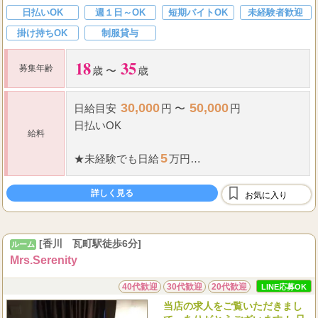
日払いOK
週１日～OK
短期バイトOK
未経験者歓迎
掛け持ちOK
制服貸与
18
35
募集年齢
歳 〜
歳
30,000
50,000
日給
目安
円 〜
円
日払いOK
給料
5
★
未経験でも
日給
万円
エクセレントスパは松山市トップクラスの高額
バック！
詳しく見る
お気に入り
▼
お給料の獲得例
[香川 瓦町駅徒歩6分]
ルーム
26...
セラピストA子さん(
Mrs.Serenity
40代歓迎
30代歓迎
20代歓迎
LINE応募OK
当店の求人をご覧いただきまし