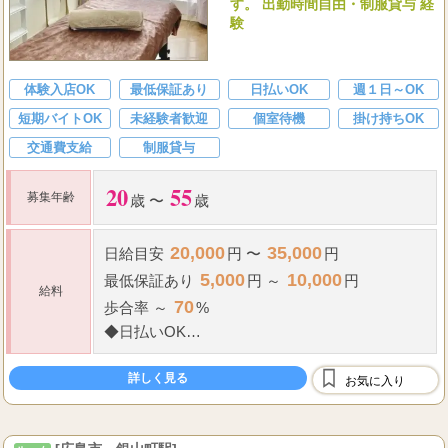
す。 出勤時間自由・制服貸与 経
験
体験入店OK
最低保証あり
日払いOK
週１日～OK
短期バイトOK
未経験者歓迎
個室待機
掛け持ちOK
交通費支給
制服貸与
20
55
募集年齢
歳 〜
歳
20,000
35,000
日給
目安
円 〜
円
5,000
10,000
最低保証
あり
円 ～
円
給料
70
歩合率
～
%
◆
日払いOK
20,000
◆
友達紹介ボーナスあり (
円)
詳しく見る
お気に入り