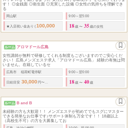
す！ ◎金銭面 ◎衛生面 ◎充実した設備 ◎女性の気持ちを理解でき
る
岡山駅
9:00～翌5:00
18
35
100,000
30,000
...
★
入店祝い金
あり (
円)
★
友達紹介ボーナスあり (
円
歳 〜
歳の女性
アロマドール広島
ルーム
女性講師が無料で研修してくれる制度もございますのでご安心くだ
さい！ 広島メンズエステ求人「アロマドール広島」 経験の有無は問
いません。在籍しているセ
広島市 稲荷町電停駅
9:00～翌0:00
18
40
30,000
50,000
20,000
42,...
日給
目安
円〜
円
★
最低保証
あり
円～
歳 〜
歳
B and B
ルーム
未経験の方も大歓迎！！ メンズエステが初めてでもスグにマスター
できる簡単なお仕事です♪サポート体制も万全です！！ 18歳以上
（高校生不可）の方を大募集してお
広島 比治山橋駅
10:00～翌 05:00