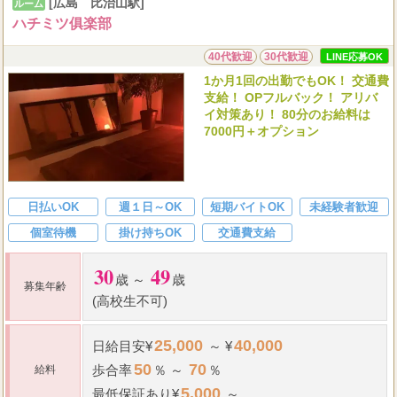
[広島 比治山駅]
ルーム
ハチミツ俱楽部
40代歓迎
30代歓迎
LINE応募OK
1か月1回の出勤でもOK！ 交通費
支給！ OPフルバック！ アリバ
イ対策あり！ 80分のお給料は
7000円＋オプション
日払いOK
週１日～OK
短期バイトOK
未経験者歓迎
個室待機
掛け持ちOK
交通費支給
30
49
歳 ～
歳
募集年齢
(高校生不可)
25,000
40,000
日給
目安¥
～ ¥
50
70
歩合率
％ ～
％
給料
5,000
最低保証
あり¥
～