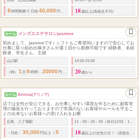
18
8
40,000
時間勤務で
日給
円以上 上記は目安になります。出勤時間等により変動
歳以上(高校生不可)
メンズエステサロンjasmine
ルーム
初めまして、jasmineです♪ シフトもご希望伺いますので安心してお
仕事に取り組め出稼ぎさんや週１回から勤務可能です 経験者、未経
験者、学生さん、主婦
山口駅
10:00-25:00
20
1
6
20000
1
8
25000
（例）
日
時間－
円
日
時間ー
円以上 業務委託完全
歳から
Arinoa
ルーム
(アリノア)
店では女性が安心できる、お仕事しやすい環境を作るために顧客管
理の徹底を行っておりますので常識のないお客様やルールを守るこ
との出来ないお客様への受け入れをお断
広島 八丁堀駅
11：00～26：00（休日12/31・1/1）
18
30,000
5
10
100
・
日給
：
円以上（
時間）
・
入店
日間は
バック率
％！
・
歳以上の女性の方！（高校生不可）