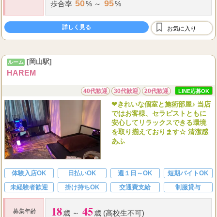
50
95
歩合率
% ～
%
詳しく見る
お気に入り
[岡山駅]
ルーム
HAREM
40代歓迎
30代歓迎
20代歓迎
LINE応募OK
❤きれいな個室と施術部屋♪ 当店
ではお客様、セラピストともに
安心してリラックスできる環境
を取り揃えております☆ 清潔感
あふ
体験入店OK
日払いOK
週１日～OK
短期バイトOK
未経験者歓迎
掛け持ちOK
交通費支給
制服貸与
18
45
募集年齢
歳 ～
歳 (高校生不可)