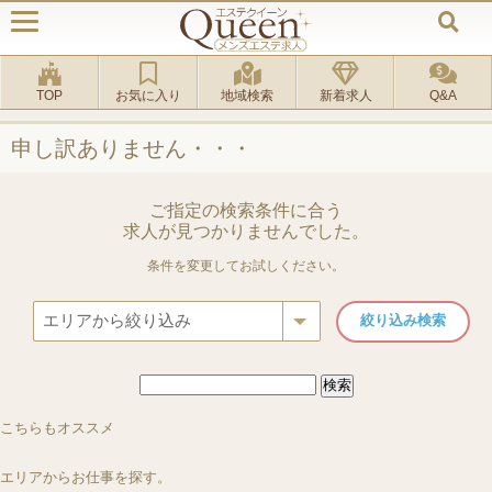
TOP
お気に入り
地域検索
新着求人
Q&A
申し訳ありません・・・
ご指定の検索条件に合う
求人が見つかりませんでした。
条件を変更してお試しください。
検
索:
ルーム
[池袋駅]
ルーム
[港区 赤坂駅]
ルーム
[川崎市 川崎駅]
店舗＆出張
[神田駅]
池袋天花
AromaEmerald
こちらもオススメ
RiRe 川崎
ラグタイム神田 ～Luxu
エリアからお仕事を探す。