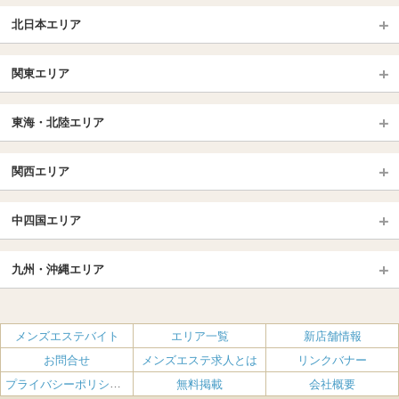
北日本エリア
北日本TOP
関東エリア
北海道（札幌・旭川・函館）
青森
埼玉TOP
岩手 (盛岡・北上)
宮城 (仙台)
東海・北陸エリア
大宮・浦和・川口
越谷・春日部
福島 (いわき・郡山)
山形
東海・北陸TOP
所沢・川越
長野・松本・上田
山梨（甲府）
関西エリア
愛知（名古屋）
岐阜県
千葉TOP
茨城（水戸・取手）
栃木（宇都宮・小山）
京都
エリア
三重県
静岡県
中四国エリア
群馬（伊勢崎・高崎・前橋）
松戸・柏
船橋・習志野・千葉市
京都駅・伏見区
烏丸御池駅
北陸
東京TOP
中国・四国TOP
四条烏丸・河原町・祇園四条
大宮・西院・二条
九州・沖縄エリア
名古屋TOP
池袋・大塚
広島
新宿
岡山
三条・京都市役所前
名古屋・名駅・太閤通
栄・伏見・ 矢場町
九州TOP
渋谷・代々木・三軒茶屋
山口
新大久保・高田馬場
島根・鳥取
大阪
エリア
丸の内・久屋・高岳
大須・上前津・鶴舞
福岡
佐賀
メンズエステバイト
エリア一覧
新店舗情報
恵比寿・目黒・自由が丘
香川（高松）
赤坂・麻布・六本木
愛媛（松山）
梅田・北新地
肥後橋・淀屋橋・北浜
新栄町・東新町
千種・今池・黒川・大曽根
お問合せ
メンズエステ求人とは
リンクバナー
長崎
熊本
品川・五反田・蒲田
徳島
銀座・東京・新橋
高知
南森町・天満・京橋
日本橋（大阪市）
金山・熱田
一宮・津島・小牧
プライバシーポリシー・利用規約
無料掲載
会社概要
大分
鹿児島
飯田橋・水道橋・市ヶ谷
神田・秋葉原・人形町