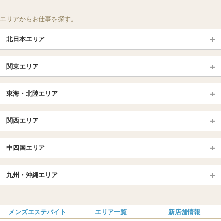
エリアからお仕事を探す。
北日本エリア
北日本TOP
関東エリア
北海道（札幌・旭川・函館）
青森
埼玉TOP
岩手 (盛岡・北上)
宮城 (仙台)
東海・北陸エリア
大宮・浦和・川口
越谷・春日部
福島 (いわき・郡山)
山形
東海・北陸TOP
所沢・川越
長野・松本・上田
山梨（甲府）
関西エリア
愛知（名古屋）
岐阜県
千葉TOP
茨城（水戸・取手）
栃木（宇都宮・小山）
京都
エリア
三重県
静岡県
中四国エリア
群馬（伊勢崎・高崎・前橋）
松戸・柏
船橋・習志野・千葉市
京都駅・伏見区
烏丸御池駅
北陸
東京TOP
中国・四国TOP
四条烏丸・河原町・祇園四条
大宮・西院・二条
九州・沖縄エリア
名古屋TOP
池袋・大塚
広島
新宿
岡山
三条・京都市役所前
名古屋・名駅・太閤通
栄・伏見・ 矢場町
九州TOP
渋谷・代々木・三軒茶屋
山口
新大久保・高田馬場
島根・鳥取
大阪
エリア
丸の内・久屋・高岳
大須・上前津・鶴舞
福岡
佐賀
メンズエステバイト
エリア一覧
新店舗情報
恵比寿・目黒・自由が丘
香川（高松）
赤坂・麻布・六本木
愛媛（松山）
梅田・北新地
肥後橋・淀屋橋・北浜