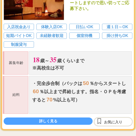
ートしますので思い切ってご応
募下さい。
入店祝金あり
体験入店OK
日払いOK
週１日～OK
短期バイトOK
未経験者歓迎
個室待機
掛け持ちOK
制服貸与
18
35
歳～
歳くらいまで
募集年齢
※高校生は不可
50
・
完全歩合制（バックは
％からスタートし
60
％以上まで昇給します。指名
・
ＯＰを考慮
給料
70
すると
%以上も可）
60
7,000
9,000
分
円～
円以上
詳しく見る
90
9,000
11,000
お気に入り
分
円～
円以上
...