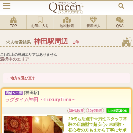
TOP
お気に入り
地域検索
新着求人
Q&A
神田駅周辺
求人検索結果
1件
これ以上の詳細エリアはありません
選択中のエリア
← 地方を選び直す
[神田駅]
店舗＆出張
ラグタイム神田 ～LuxuryTime～
30代歓迎
20代歓迎
LINE応募OK
20代も活躍中☆男性スタッフ常
駐の店舗型で超安心♪ 未経験・
初心者の方も１から丁寧にサポ