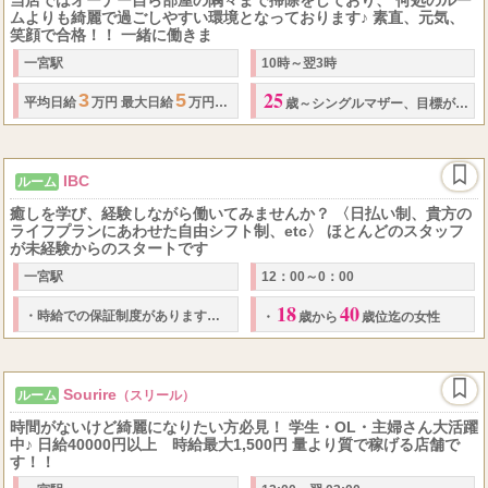
当店ではオーナー自ら部屋の隅々まで掃除をしており、 何処のルー
ムよりも綺麗で過ごしやすい環境となっております♪ 素直、元気、
笑顔で合格！！ 一緒に働きま
一宮駅
10時～翌3時
25
3
5
平均日給
万円 最大
日給
万円以上 ※指名料
・
オプション料金は全額あなた
歳～シングルマザー、目標がある人歓迎
IBC
ルーム
癒しを学び、経験しながら働いてみませんか？ 〈日払い制、貴方の
ライフプランにあわせた自由シフト制、etc〉 ほとんどのスタッフ
が未経験からのスタートです
一宮駅
12：00～0：00
18
40
1,000
・
時給での保証制度があります。（時給
円～）
・
待機保証もありま
・
歳から
歳位迄の女性
Sourire
ルーム
（スリール）
時間がないけど綺麗になりたい方必見！ 学生・OL・主婦さん大活躍
中♪ 日給40000円以上 時給最大1,500円 量より質で稼げる店舗で
す！！