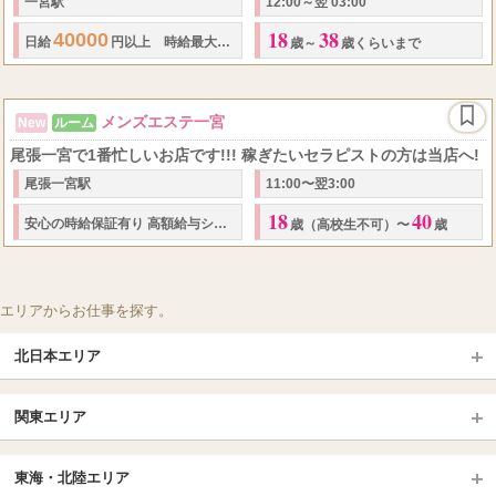
一宮駅
12:00～翌 03:00
18
38
40000
1,500
日給
円以上 時給最大
円 ※出勤状況により金額は変わる場
歳～
歳くらいまで
メンズエステ一宮
New
ルーム
尾張一宮で1番忙しいお店です!!! 稼ぎたいセラピストの方は当店へ!
尾張一宮駅
11:00〜翌3:00
18
40
1
5000
3
安心の
時給保証
有り 高額給与システム
接客で
円〜
万以上も可!!! 
歳（高校生不可）〜
歳
エリアからお仕事を探す。
北日本エリア
北日本TOP
関東エリア
北海道（札幌・旭川・函館）
青森
埼玉TOP
岩手 (盛岡・北上)
宮城 (仙台)
東海・北陸エリア