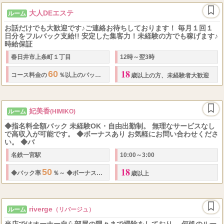
大人DEエステ
ルーム
お話だけでも大歓迎です♪ご連絡お待ちしております！ 毎月１回１
日分をフルバック支給!! 安定した集客力！未経験の方でも稼げます♪
時給保証
春日井市上条町１丁目
12時～翌3時
18
60
コース料金の
％以上のバック～スタート!!
・
全額当日日払い
・
雑費は一切
歳以上の方、未経験者大歓迎
妃美香
ルーム
(HIMIKO)
◆指名料全額バック 未経験OK・自由出勤制。 無理なサービスなし
で高収入が可能です。 ◆ボーナスあり お気軽にお問い合わせくださ
い。 ◆バ
名鉄一宮駅
10:00～3:00
18
50
◆
バック率
％～
◆
ボーナス有
◆
指名料全額バック
◆
ボーナスあり
歳以上
riverge
ルーム
（リバージュ）