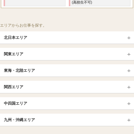
(高校生不可)
エリアからお仕事を探す。
北日本エリア
北日本TOP
関東エリア
北海道（札幌・旭川・函館）
青森
埼玉TOP
岩手 (盛岡・北上)
宮城 (仙台)
東海・北陸エリア
大宮・浦和・川口
越谷・春日部
福島 (いわき・郡山)
山形
東海・北陸TOP
所沢・川越
長野・松本・上田
山梨（甲府）
関西エリア
愛知（名古屋）
岐阜県
千葉TOP
茨城（水戸・取手）
栃木（宇都宮・小山）
京都
エリア
三重県
静岡県
中四国エリア
群馬（伊勢崎・高崎・前橋）
松戸・柏
船橋・習志野・千葉市
京都駅・伏見区
烏丸御池駅
北陸
東京TOP
中国・四国TOP
四条烏丸・河原町・祇園四条
大宮・西院・二条
九州・沖縄エリア
名古屋TOP
池袋・大塚
広島
新宿
岡山
三条・京都市役所前
名古屋・名駅・太閤通
栄・伏見・ 矢場町
九州TOP