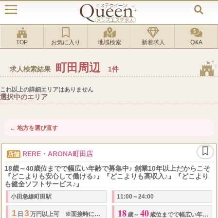
TOP
お気に入り
地域検索
新着求人
Q&A
町田周辺
求人検索結果
1件
これ以上の詳細エリアはありません
選択中のエリア
← 地方を選び直す
RERE・ARONA町田店
店舗
18歳～40歳位までで幅広い年齢で募集中♪ 創業10年以上だからこそ
『どこよりも安心して働ける♪』『どこよりも高収入♪』『どこより
も健全ソフトサービス♪』
小田急線町田駅
11:00～24:00
18
40
1
3
30
日
万円以上可 ※面接時に要相談 REREセラピストさんの平均
月収
は
歳～
歳位までで幅広い年齢で募集中♪