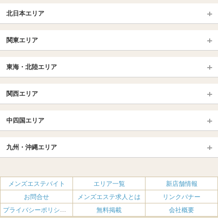
北日本エリア
北日本TOP
関東エリア
北海道（札幌・旭川・函館）
青森
埼玉TOP
岩手 (盛岡・北上)
宮城 (仙台)
東海・北陸エリア
大宮・浦和・川口
越谷・春日部
福島 (いわき・郡山)
山形
東海・北陸TOP
所沢・川越
長野・松本・上田
山梨（甲府）
関西エリア
愛知（名古屋）
岐阜県
千葉TOP
茨城（水戸・取手）
栃木（宇都宮・小山）
京都
エリア
三重県
静岡県
中四国エリア
群馬（伊勢崎・高崎・前橋）
松戸・柏
船橋・習志野・千葉市
京都駅・伏見区
烏丸御池駅
北陸
東京TOP
中国・四国TOP
四条烏丸・河原町・祇園四条
大宮・西院・二条
九州・沖縄エリア
名古屋TOP
池袋・大塚
広島
新宿
岡山
三条・京都市役所前
名古屋・名駅・太閤通
栄・伏見・ 矢場町
九州TOP
渋谷・代々木・三軒茶屋
山口
新大久保・高田馬場
島根・鳥取
大阪
エリア
丸の内・久屋・高岳
大須・上前津・鶴舞
福岡
佐賀
メンズエステバイト
エリア一覧
新店舗情報
恵比寿・目黒・自由が丘
香川（高松）
赤坂・麻布・六本木
愛媛（松山）
梅田・北新地
肥後橋・淀屋橋・北浜
新栄町・東新町
千種・今池・黒川・大曽根
お問合せ
メンズエステ求人とは
リンクバナー
長崎
熊本
品川・五反田・蒲田
徳島
銀座・東京・新橋
高知
南森町・天満・京橋
日本橋（大阪市）
金山・熱田
一宮・津島・小牧
プライバシーポリシー・利用規約
無料掲載
会社概要
大分
鹿児島
飯田橋・水道橋・市ヶ谷
神田・秋葉原・人形町