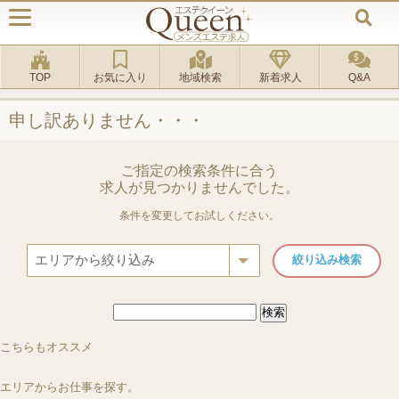
TOP
お気に入り
地域検索
新着求人
Q&A
申し訳ありません・・・
ご指定の検索条件に合う
求人が見つかりませんでした。
条件を変更してお試しください。
検
索:
ルーム
[池袋・高田馬場・大塚]
ルーム
[港区 田町駅]
ルーム
[新宿三丁目駅]
ルーム
[渋谷区 恵比寿駅 
「おとな女子」池袋・高田馬場・大...
JEAN ROBIN ジャ
こちらもオススメ
Lynx～リンクス～新宿店
Aroma Blosso
エリアからお仕事を探す。