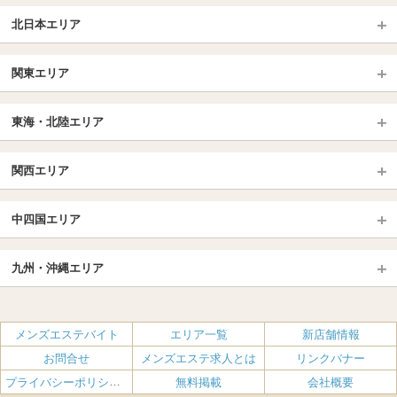
北日本エリア
北日本TOP
関東エリア
北海道（札幌・旭川・函館）
青森
埼玉TOP
岩手 (盛岡・北上)
宮城 (仙台)
東海・北陸エリア
大宮・浦和・川口
越谷・春日部
福島 (いわき・郡山)
山形
東海・北陸TOP
所沢・川越
長野・松本・上田
山梨（甲府）
関西エリア
愛知（名古屋）
岐阜県
千葉TOP
茨城（水戸・取手）
栃木（宇都宮・小山）
京都
エリア
三重県
静岡県
中四国エリア
群馬（伊勢崎・高崎・前橋）
松戸・柏
船橋・習志野・千葉市
京都駅・伏見区
烏丸御池駅
北陸
東京TOP
中国・四国TOP
四条烏丸・河原町・祇園四条
大宮・西院・二条
九州・沖縄エリア
名古屋TOP
池袋・大塚
広島
新宿
岡山
三条・京都市役所前
名古屋・名駅・太閤通
栄・伏見・ 矢場町
九州TOP
渋谷・代々木・三軒茶屋
山口
新大久保・高田馬場
島根・鳥取
大阪
エリア
丸の内・久屋・高岳
大須・上前津・鶴舞
福岡
佐賀
メンズエステバイト
エリア一覧
新店舗情報
恵比寿・目黒・自由が丘
香川（高松）
赤坂・麻布・六本木
愛媛（松山）
梅田・北新地
肥後橋・淀屋橋・北浜
新栄町・東新町
千種・今池・黒川・大曽根
お問合せ
メンズエステ求人とは
リンクバナー
長崎
熊本
品川・五反田・蒲田
徳島
銀座・東京・新橋
高知
南森町・天満・京橋
日本橋（大阪市）
金山・熱田
一宮・津島・小牧
プライバシーポリシー・利用規約
無料掲載
会社概要
大分
鹿児島
飯田橋・水道橋・市ヶ谷
神田・秋葉原・人形町