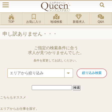
TOP
お気に入り
地域検索
新着求人
Q&A
申し訳ありません・・・
ご指定の検索条件に合う
求人が見つかりませんでした。
条件を変更してお試しください。
検
索:
ルーム＆出張
[新栄町駅]
ルーム
[銀座駅]
ルーム
[恵比寿駅]
ルーム
[「中目黒駅」徒歩3
MADAME聖子
銀座一兆
こちらもオススメ
恵比寿蘭丸
AQUA～アクア～中
エリアからお仕事を探す。