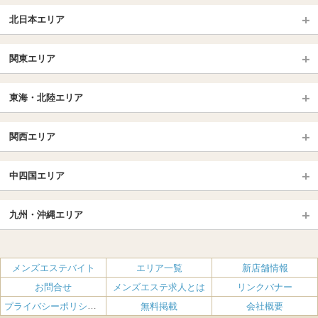
北日本エリア
北日本TOP
関東エリア
北海道（札幌・旭川・函館）
青森
埼玉TOP
岩手 (盛岡・北上)
宮城 (仙台)
東海・北陸エリア
大宮・浦和・川口
越谷・春日部
福島 (いわき・郡山)
山形
東海・北陸TOP
所沢・川越
長野・松本・上田
山梨（甲府）
関西エリア
愛知（名古屋）
岐阜県
千葉TOP
茨城（水戸・取手）
栃木（宇都宮・小山）
京都
エリア
三重県
静岡県
中四国エリア
群馬（伊勢崎・高崎・前橋）
松戸・柏
船橋・習志野・千葉市
京都駅・伏見区
烏丸御池駅
北陸
東京TOP
中国・四国TOP
四条烏丸・河原町・祇園四条
大宮・西院・二条
九州・沖縄エリア
名古屋TOP
池袋・大塚
広島
新宿
岡山
三条・京都市役所前
名古屋・名駅・太閤通
栄・伏見・ 矢場町
九州TOP
渋谷・代々木・三軒茶屋
山口
新大久保・高田馬場
島根・鳥取
大阪
エリア
丸の内・久屋・高岳
大須・上前津・鶴舞
福岡
佐賀
メンズエステバイト
エリア一覧
新店舗情報
恵比寿・目黒・自由が丘
香川（高松）
赤坂・麻布・六本木
愛媛（松山）
梅田・北新地
肥後橋・淀屋橋・北浜
新栄町・東新町
千種・今池・黒川・大曽根
お問合せ
メンズエステ求人とは
リンクバナー
長崎
熊本
品川・五反田・蒲田
徳島
銀座・東京・新橋
高知
南森町・天満・京橋
日本橋（大阪市）
金山・熱田
一宮・津島・小牧
プライバシーポリシー・利用規約
無料掲載
会社概要
大分
鹿児島
飯田橋・水道橋・市ヶ谷
神田・秋葉原・人形町