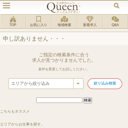
TOP
お気に入り
地域検索
新着求人
Q&A
申し訳ありません・・・
ご指定の検索条件に合う
求人が見つかりませんでした。
条件を変更してお試しください。
検
索:
ルーム
[渋谷駅]
ルーム＆出張
[新栄町駅]
ルーム
[恵比寿駅]
ルーム
[千葉県 柏駅]
渋谷AROMA TIAMO（アロマティアーモ）
MADAME聖子
こちらもオススメ
恵比寿蘭丸
すはだSPA 柏店
エリアからお仕事を探す。