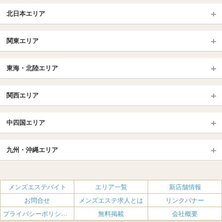
北日本エリア
北日本TOP
関東エリア
北海道（札幌・旭川・函館）
青森
埼玉TOP
岩手 (盛岡・北上)
宮城 (仙台)
東海・北陸エリア
大宮・浦和・川口
越谷・春日部
福島 (いわき・郡山)
山形
東海・北陸TOP
所沢・川越
長野・松本・上田
山梨（甲府）
関西エリア
愛知（名古屋）
岐阜県
千葉TOP
茨城（水戸・取手）
栃木（宇都宮・小山）
京都
エリア
三重県
静岡県
中四国エリア
群馬（伊勢崎・高崎・前橋）
松戸・柏
船橋・習志野・千葉市
京都駅・伏見区
烏丸御池駅
北陸
東京TOP
中国・四国TOP
四条烏丸・河原町・祇園四条
大宮・西院・二条
九州・沖縄エリア
名古屋TOP
池袋・大塚
広島
新宿
岡山
三条・京都市役所前
名古屋・名駅・太閤通
栄・伏見・ 矢場町
九州TOP
渋谷・代々木・三軒茶屋
山口
新大久保・高田馬場
島根・鳥取
大阪
エリア
丸の内・久屋・高岳
大須・上前津・鶴舞
福岡
佐賀
メンズエステバイト
エリア一覧
新店舗情報
恵比寿・目黒・自由が丘
香川（高松）
赤坂・麻布・六本木
愛媛（松山）
梅田・北新地
肥後橋・淀屋橋・北浜
新栄町・東新町
千種・今池・黒川・大曽根
お問合せ
メンズエステ求人とは
リンクバナー
長崎
熊本
品川・五反田・蒲田
徳島
銀座・東京・新橋
高知
南森町・天満・京橋
日本橋（大阪市）
金山・熱田
一宮・津島・小牧
プライバシーポリシー・利用規約
無料掲載
会社概要
大分
鹿児島
飯田橋・水道橋・市ヶ谷
神田・秋葉原・人形町