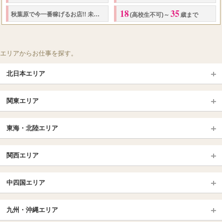
18
35
3,000
...
秋葉原で今一番稼げるお店!! 未経験でも安心♡ "時給
円"
最低保証
♪
(高校生不可)～
歳まで
エリアからお仕事を探す。
北日本エリア
北日本TOP
関東エリア
北海道（札幌・旭川・函館）
青森
埼玉TOP
岩手 (盛岡・北上)
宮城 (仙台)
東海・北陸エリア
大宮・浦和・川口
越谷・春日部
福島 (いわき・郡山)
山形
東海・北陸TOP
所沢・川越
長野・松本・上田
山梨（甲府）
関西エリア
愛知（名古屋）
岐阜県
千葉TOP
茨城（水戸・取手）
栃木（宇都宮・小山）
京都
エリア
三重県
静岡県
中四国エリア
群馬（伊勢崎・高崎・前橋）
松戸・柏
船橋・習志野・千葉市
京都駅・伏見区
烏丸御池駅
北陸
東京TOP
中国・四国TOP
四条烏丸・河原町・祇園四条
大宮・西院・二条
九州・沖縄エリア
名古屋TOP
池袋・大塚
広島
新宿
岡山
三条・京都市役所前