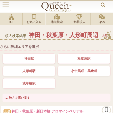
TOP
お気に入り
地域検索
新着求人
Q&A
神田・秋葉原・人形町周辺
求人検索結果
3件
さらに詳細エリアを選択
神田駅
秋葉原駅
人形町駅
小伝馬町・馬喰町
浅草橋駅
← 地方を選び直す
神田・秋葉原・新日本橋 アロマインペリアル
店舗