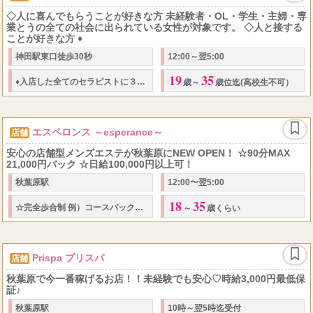
◇人に喜んでもらうことが好きな方 未経験者・OL・学生・主婦・専
業とうの全ての社会に出られている女性が対象です。 ◇人と接する
ことが好きな方 ♦
神田駅東口徒歩30秒
12:00～翌5:00
19
35
90
12000
40..
♦
入店した全てのセラピストに３日間は
分
円のお約束♦
日給
歳～
歳位迄(高校生不可）
エスペロンス ～esperance～
店舗
安心の店舗型メンズエステが秋葉原にNEW OPEN！ ☆90分MAX
21,000円バック ☆日給100,000円以上可！
秋葉原駅
12:00〜翌5:00
18
35
90
9,000
120
☆
完全歩合制 例）コースバック
分
円～ コースバック
分
～
歳くらい
Prispa プリスパ
店舗
秋葉原で今一番稼げるお店！！未経験でも安心♡時給3,000円最低保
証♪
秋葉原駅
10時～翌5時迄受付