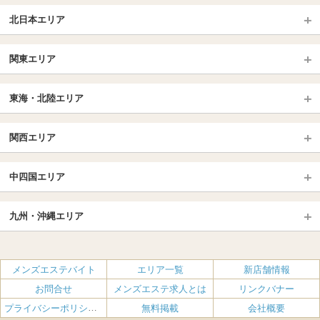
北日本エリア
北日本TOP
関東エリア
北海道（札幌・旭川・函館）
青森
埼玉TOP
岩手 (盛岡・北上)
宮城 (仙台)
東海・北陸エリア
大宮・浦和・川口
越谷・春日部
福島 (いわき・郡山)
山形
東海・北陸TOP
所沢・川越
長野・松本・上田
山梨（甲府）
関西エリア
愛知（名古屋）
岐阜県
千葉TOP
茨城（水戸・取手）
栃木（宇都宮・小山）
京都
エリア
三重県
静岡県
中四国エリア
群馬（伊勢崎・高崎・前橋）
松戸・柏
船橋・習志野・千葉市
京都駅・伏見区
烏丸御池駅
北陸
東京TOP
中国・四国TOP
四条烏丸・河原町・祇園四条
大宮・西院・二条
九州・沖縄エリア
名古屋TOP
池袋・大塚
広島
新宿
岡山
三条・京都市役所前
名古屋・名駅・太閤通
栄・伏見・ 矢場町
九州TOP
渋谷・代々木・三軒茶屋
山口
新大久保・高田馬場
島根・鳥取
大阪
エリア
丸の内・久屋・高岳
大須・上前津・鶴舞
福岡
佐賀
メンズエステバイト
エリア一覧
新店舗情報
恵比寿・目黒・自由が丘
香川（高松）
赤坂・麻布・六本木
愛媛（松山）
梅田・北新地
肥後橋・淀屋橋・北浜
新栄町・東新町
千種・今池・黒川・大曽根
お問合せ
メンズエステ求人とは
リンクバナー
長崎
熊本
品川・五反田・蒲田
徳島
銀座・東京・新橋
高知
南森町・天満・京橋
日本橋（大阪市）
金山・熱田
一宮・津島・小牧
プライバシーポリシー・利用規約
無料掲載
会社概要
大分
鹿児島
飯田橋・水道橋・市ヶ谷
神田・秋葉原・人形町