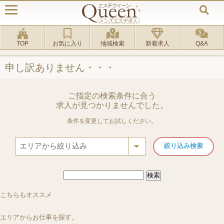
TOP
お気に入り
地域検索
新着求人
Q&A
申し訳ありません・・・
ご指定の検索条件に合う
求人が見つかりませんでした。
条件を変更してお試しください。
検
索:
ルーム
[市ヶ谷駅]
ルーム
[大宮駅]
ルーム
[「中目黒駅」徒歩3分]
ルーム
[練馬駅]
be-majo ～ビマージョ市ヶ谷店～
Queendom ～クイ
こちらもオススメ
AQUA～アクア～中目黒店
練馬アラウンドフォ
エリアからお仕事を探す。