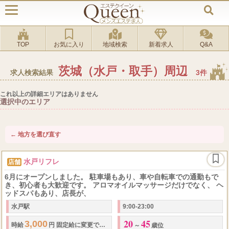
TOP
お気に入り
地域検索
新着求人
Q&A
茨城（水戸・取手）周辺
求人検索結果
3件
これ以上の詳細エリアはありません
選択中のエリア
← 地方を選び直す
水戸リフレ
店舗
6月にオープンしました。 駐車場もあり、車や自転車での通勤もで
き、初心者も大歓迎です。 アロマオイルマッサージだけでなく、 ヘ
ッドスパもあり、店長が、
水戸駅
9:00-23:00
20
45
3,000
時給
円 固定給に変更できます。
～
歳位