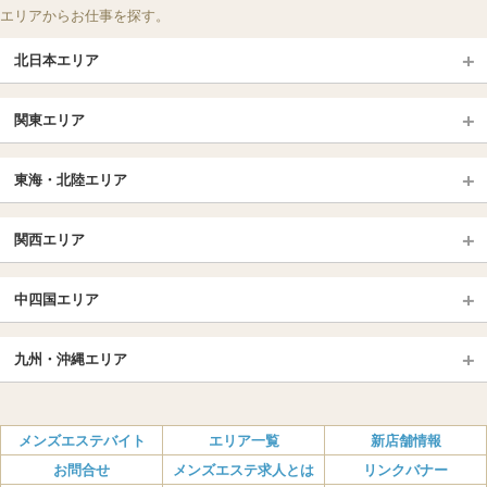
エリアからお仕事を探す。
北日本エリア
北日本TOP
関東エリア
北海道（札幌・旭川・函館）
青森
埼玉TOP
岩手 (盛岡・北上)
宮城 (仙台)
東海・北陸エリア
大宮・浦和・川口
越谷・春日部
福島 (いわき・郡山)
山形
東海・北陸TOP
所沢・川越
長野・松本・上田
山梨（甲府）
関西エリア
愛知（名古屋）
岐阜県
千葉TOP
茨城（水戸・取手）
栃木（宇都宮・小山）
京都
エリア
三重県
静岡県
中四国エリア
群馬（伊勢崎・高崎・前橋）
松戸・柏
船橋・習志野・千葉市
京都駅・伏見区
烏丸御池駅
北陸
東京TOP
中国・四国TOP
四条烏丸・河原町・祇園四条
大宮・西院・二条
九州・沖縄エリア
名古屋TOP
池袋・大塚
広島
新宿
岡山
三条・京都市役所前
名古屋・名駅・太閤通
栄・伏見・ 矢場町
九州TOP
渋谷・代々木・三軒茶屋
山口
新大久保・高田馬場
島根・鳥取
大阪
エリア
丸の内・久屋・高岳
大須・上前津・鶴舞
福岡
佐賀
メンズエステバイト
エリア一覧
新店舗情報
恵比寿・目黒・自由が丘
香川（高松）
赤坂・麻布・六本木
愛媛（松山）
梅田・北新地
肥後橋・淀屋橋・北浜
新栄町・東新町
千種・今池・黒川・大曽根
お問合せ
メンズエステ求人とは
リンクバナー
長崎
熊本
品川・五反田・蒲田
徳島
銀座・東京・新橋
高知