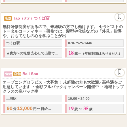
Tao
つくば店
店舗
（タオ）
無料研修制度があるので、未経験の方でも働けます。 セラピストの
トータルコーディネート研修では、髪型や化粧などの「外見」指導
や、おもてなしの心を学ぶことが出
つくば駅
070-7525-1446
18
60
3,000
90
5,000
★
貴方への報酬 安心して出勤できます。
・
分
円
・
分
歳～（年齢制限はありません）
Bali Spa
New
店舗
オープニングセラピスト大募集！ 未経験の方も大歓迎♪ 高待遇をご
用意しています ・全額フルバックキャンペーン開催中 ・地域トップ
クラスの高バック率
土浦駅
10:00～24:00
19
35
90
12,000
60,000
150,000
...
分
円〜
日給
円〜
円以上可能
・
全額フ
歳 〜
歳