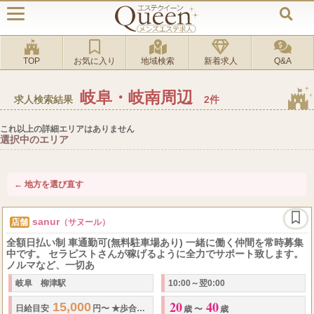
TOP
お気に入り
地域検索
新着求人
Q&A
岐阜・岐南周辺
求人検索結果
2件
これ以上の詳細エリアはありません
選択中のエリア
← 地方を選び直す
sanur
店舗
（サヌール）
全額日払い制 車通勤可(無料駐車場あり) 一緒に働く仲間を常時募集
中です。 セラピストさんが稼げるように全力でサポート致します。
ノルマなど、一切あ
岐阜 柳津駅
10:00～翌0:00
20
40
15,000
50
50
日給
目安
円〜
★
歩合率
%～
%
★
日払いOK
歳 〜
歳