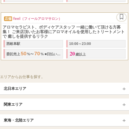
feel
店舗
（フィールアロマサロン）
アロマセラピスト、ボディケアスタッフ 一緒に働いて頂ける方募
集！ ご来店頂いたお客様にアロマオイルを使用したトリートメント
で 癒しを提供するリラク
西岐阜駅
10:00～23:00
20
50
70
...
委託売上
%〜
%
■
日払いOK
■
雑費負担なし
■
指名料バックあり
■
オ
歳以上
エリアからお仕事を探す。
北日本エリア
北日本TOP
関東エリア
北海道（札幌・旭川・函館）
青森
埼玉TOP
岩手 (盛岡・北上)
宮城 (仙台)
東海・北陸エリア
大宮・浦和・川口
越谷・春日部
福島 (いわき・郡山)
山形