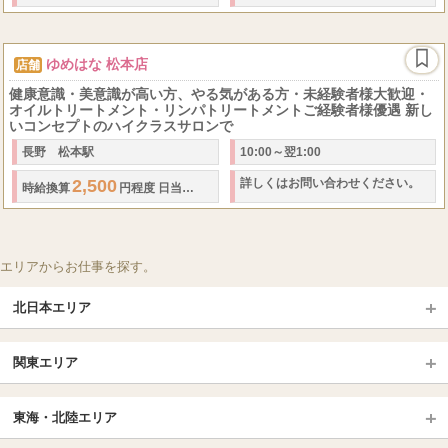
ゆめはな 松本店
店舗
健康意識・美意識が高い方、やる気がある方・未経験者様大歓迎・
オイルトリートメント・リンパトリートメントご経験者様優遇 新し
いコンセプトのハイクラスサロンで
長野 松本駅
10:00～翌1:00
2,500
30,000
詳しくはお問い合わせください。
1,0.
時給換算
円程度 日当
円以上可 日払い制 時給制あり（
エリアからお仕事を探す。
北日本エリア
北日本TOP
関東エリア
北海道（札幌・旭川・函館）
青森
埼玉TOP
岩手 (盛岡・北上)
宮城 (仙台)
東海・北陸エリア
大宮・浦和・川口
越谷・春日部
福島 (いわき・郡山)
山形