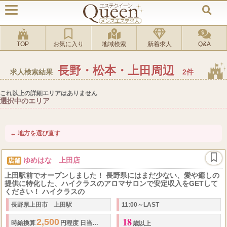
TOP
お気に入り
地域検索
新着求人
Q&A
長野・松本・上田周辺
求人検索結果
2件
これ以上の詳細エリアはありません
選択中のエリア
← 地方を選び直す
ゆめはな 上田店
店舗
上田駅前でオープンしました！ 長野県にはまだ少ない、愛や癒しの
提供に特化した、ハイクラスのアロマサロンで安定収入をGETして
ください！ ハイクラスの
長野県上田市 上田駅
11:00～LAST
18
2,500
30,000
1
時給換算
円程度 日当
円以上可、日払い制、時給制あり（
歳以上