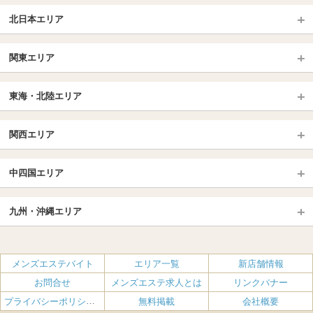
北日本エリア
北日本TOP
関東エリア
北海道（札幌・旭川・函館）
青森
埼玉TOP
岩手 (盛岡・北上)
宮城 (仙台)
東海・北陸エリア
大宮・浦和・川口
越谷・春日部
福島 (いわき・郡山)
山形
東海・北陸TOP
所沢・川越
長野・松本・上田
山梨（甲府）
関西エリア
愛知（名古屋）
岐阜県
千葉TOP
茨城（水戸・取手）
栃木（宇都宮・小山）
京都
エリア
三重県
静岡県
中四国エリア
群馬（伊勢崎・高崎・前橋）
松戸・柏
船橋・習志野・千葉市
京都駅・伏見区
烏丸御池駅
北陸
東京TOP
中国・四国TOP
四条烏丸・河原町・祇園四条
大宮・西院・二条
九州・沖縄エリア
名古屋TOP
池袋・大塚
広島
新宿
岡山
三条・京都市役所前
名古屋・名駅・太閤通
栄・伏見・ 矢場町
九州TOP
渋谷・代々木・三軒茶屋
山口
新大久保・高田馬場
島根・鳥取
大阪
エリア
丸の内・久屋・高岳
大須・上前津・鶴舞
福岡
佐賀
メンズエステバイト
エリア一覧
新店舗情報
恵比寿・目黒・自由が丘
香川（高松）
赤坂・麻布・六本木
愛媛（松山）
梅田・北新地
肥後橋・淀屋橋・北浜
新栄町・東新町
千種・今池・黒川・大曽根
お問合せ
メンズエステ求人とは
リンクバナー
長崎
熊本
品川・五反田・蒲田
徳島
銀座・東京・新橋
高知
南森町・天満・京橋
日本橋（大阪市）
金山・熱田
一宮・津島・小牧
プライバシーポリシー・利用規約
無料掲載
会社概要
大分
鹿児島
飯田橋・水道橋・市ヶ谷
神田・秋葉原・人形町