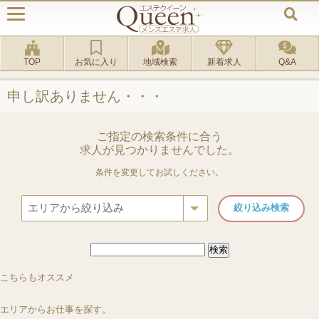
TOP
お気に入り
地域検索
新着求人
Q&A
申し訳ありません・・・
ご指定の検索条件に合う
求人が見つかりませんでした。
条件を変更してお試しください。
検
索:
ルーム
[新宿三丁目駅]
ルーム
[調布駅]
ルーム＆出張
[銀座一丁目駅]
出張
[新宿駅 西新宿駅 
新宿 AROMA TIAMO（アロマティアーモ）
Dulcis ダルシス
こちらもオススメ
ラグタイム銀座 ～LuxuryTime～
Yuni Spa～ユニスパ
エリアからお仕事を探す。