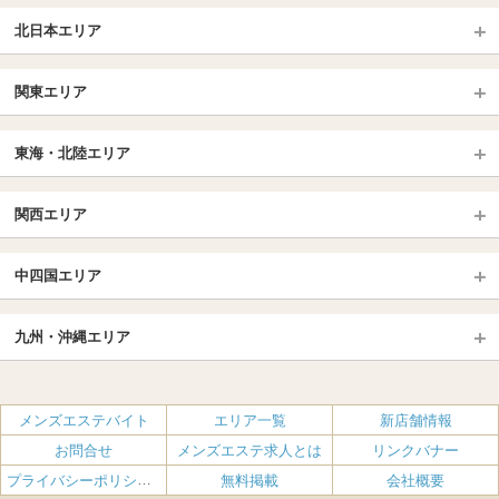
北日本エリア
北日本TOP
関東エリア
北海道（札幌・旭川・函館）
青森
埼玉TOP
岩手 (盛岡・北上)
宮城 (仙台)
東海・北陸エリア
大宮・浦和・川口
越谷・春日部
福島 (いわき・郡山)
山形
東海・北陸TOP
所沢・川越
長野・松本・上田
山梨（甲府）
関西エリア
愛知（名古屋）
岐阜県
千葉TOP
茨城（水戸・取手）
栃木（宇都宮・小山）
京都
エリア
三重県
静岡県
中四国エリア
群馬（伊勢崎・高崎・前橋）
松戸・柏
船橋・習志野・千葉市
京都駅・伏見区
烏丸御池駅
北陸
東京TOP
中国・四国TOP
四条烏丸・河原町・祇園四条
大宮・西院・二条
九州・沖縄エリア
名古屋TOP
池袋・大塚
広島
新宿
岡山
三条・京都市役所前
名古屋・名駅・太閤通
栄・伏見・ 矢場町
九州TOP
渋谷・代々木・三軒茶屋
山口
新大久保・高田馬場
島根・鳥取
大阪
エリア
丸の内・久屋・高岳
大須・上前津・鶴舞
福岡
佐賀
メンズエステバイト
エリア一覧
新店舗情報
恵比寿・目黒・自由が丘
香川（高松）
赤坂・麻布・六本木
愛媛（松山）
梅田・北新地
肥後橋・淀屋橋・北浜
新栄町・東新町
千種・今池・黒川・大曽根
お問合せ
メンズエステ求人とは
リンクバナー
長崎
熊本
品川・五反田・蒲田
徳島
銀座・東京・新橋
高知
南森町・天満・京橋
日本橋（大阪市）
金山・熱田
一宮・津島・小牧
プライバシーポリシー・利用規約
無料掲載
会社概要
大分
鹿児島
飯田橋・水道橋・市ヶ谷
神田・秋葉原・人形町