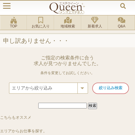
TOP
お気に入り
地域検索
新着求人
Q&A
申し訳ありません・・・
ご指定の検索条件に合う
求人が見つかりませんでした。
条件を変更してお試しください。
検
索:
ルーム
[船橋駅]
ルーム
[銀座駅]
出張
[池袋駅]
ルーム
[新宿三丁目駅]
QUEEN(クイーン)
銀座一兆
こちらもオススメ
BAMBOO FOREST
エリアからお仕事を探す。