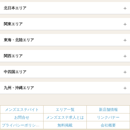
北日本エリア
北日本TOP
関東エリア
北海道（札幌・旭川・函館）
青森
埼玉TOP
岩手 (盛岡・北上)
宮城 (仙台)
東海・北陸エリア
大宮・浦和・川口
越谷・春日部
福島 (いわき・郡山)
山形
東海・北陸TOP
所沢・川越
長野・松本・上田
山梨（甲府）
関西エリア
愛知（名古屋）
岐阜県
千葉TOP
茨城（水戸・取手）
栃木（宇都宮・小山）
京都
エリア
三重県
静岡県
中四国エリア
群馬（伊勢崎・高崎・前橋）
松戸・柏
船橋・習志野・千葉市
京都駅・伏見区
烏丸御池駅
北陸
東京TOP
中国・四国TOP
四条烏丸・河原町・祇園四条
大宮・西院・二条
九州・沖縄エリア
名古屋TOP
池袋・大塚
広島
新宿
岡山
三条・京都市役所前
名古屋・名駅・太閤通
栄・伏見・ 矢場町
九州TOP
渋谷・代々木・三軒茶屋
山口
新大久保・高田馬場
島根・鳥取
大阪
エリア
丸の内・久屋・高岳
大須・上前津・鶴舞
福岡
佐賀
メンズエステバイト
エリア一覧
新店舗情報
恵比寿・目黒・自由が丘
香川（高松）
赤坂・麻布・六本木
愛媛（松山）
梅田・北新地
肥後橋・淀屋橋・北浜
新栄町・東新町
千種・今池・黒川・大曽根
お問合せ
メンズエステ求人とは
リンクバナー
長崎
熊本
品川・五反田・蒲田
徳島
銀座・東京・新橋
高知
南森町・天満・京橋
日本橋（大阪市）
金山・熱田
一宮・津島・小牧
プライバシーポリシー・利用規約
無料掲載
会社概要
大分
鹿児島
飯田橋・水道橋・市ヶ谷
神田・秋葉原・人形町