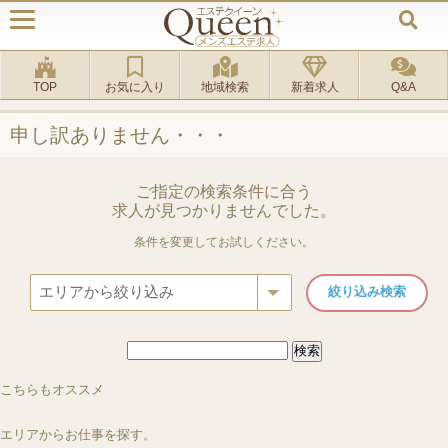
TOP
お気に入り
地域検索
新着求人
Q&A
申し訳ありません・・・
ご指定の検索条件に合う
求人が見つかりませんでした。
条件を変更してお試しください。
検
索:
ルーム
[新宿区 新宿御苑前駅]
出張
[池袋駅]
出張
[東京23区出張]
ルーム
[池袋駅]
Tokyo Panic ～トウキョウパニック～
BAMBOO FOREST
こちらもオススメ
AQUA PREMIUM (アクアプレミアム)
Fever フィーバー 池
エリアからお仕事を探す。