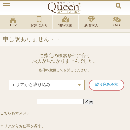
TOP
お気に入り
地域検索
新着求人
Q&A
申し訳ありません・・・
ご指定の検索条件に合う
求人が見つかりませんでした。
条件を変更してお試しください。
検
索:
ルーム
[三軒茶屋駅]
ルーム
[京都駅 二条駅]
出張
[東京23区出張]
ルーム
[池袋・高田馬場・大
エルドラド
スペード
こちらもオススメ
AQUA PREMIUM (アクアプレミアム)
「おとな女子」池袋・高
エリアからお仕事を探す。