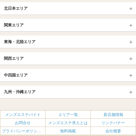
北日本エリア
北日本TOP
関東エリア
北海道（札幌・旭川・函館）
青森
埼玉TOP
岩手 (盛岡・北上)
宮城 (仙台)
東海・北陸エリア
大宮・浦和・川口
越谷・春日部
福島 (いわき・郡山)
山形
東海・北陸TOP
所沢・川越
長野・松本・上田
山梨（甲府）
関西エリア
愛知（名古屋）
岐阜県
千葉TOP
茨城（水戸・取手）
栃木（宇都宮・小山）
京都
エリア
三重県
静岡県
中四国エリア
群馬（伊勢崎・高崎・前橋）
松戸・柏
船橋・習志野・千葉市
京都駅・伏見区
烏丸御池駅
北陸
東京TOP
中国・四国TOP
四条烏丸・河原町・祇園四条
大宮・西院・二条
九州・沖縄エリア
名古屋TOP
池袋・大塚
広島
新宿
岡山
三条・京都市役所前
名古屋・名駅・太閤通
栄・伏見・ 矢場町
九州TOP
渋谷・代々木・三軒茶屋
山口
新大久保・高田馬場
島根・鳥取
大阪
エリア
丸の内・久屋・高岳
大須・上前津・鶴舞
福岡
佐賀
メンズエステバイト
エリア一覧
新店舗情報
恵比寿・目黒・自由が丘
香川（高松）
赤坂・麻布・六本木
愛媛（松山）
梅田・北新地
肥後橋・淀屋橋・北浜
新栄町・東新町
千種・今池・黒川・大曽根
お問合せ
メンズエステ求人とは
リンクバナー
長崎
熊本
品川・五反田・蒲田
徳島
銀座・東京・新橋
高知
南森町・天満・京橋
日本橋（大阪市）
金山・熱田
一宮・津島・小牧
プライバシーポリシー・利用規約
無料掲載
会社概要
大分
鹿児島
飯田橋・水道橋・市ヶ谷
神田・秋葉原・人形町