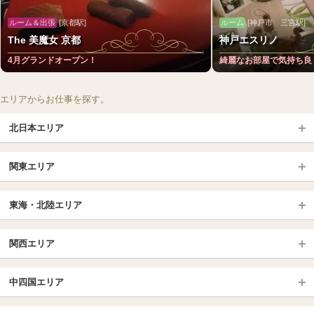
ルーム＆出張
[京都駅]
ルーム
[神戸市 三宮駅]
The 美魔女 京都
神戸エスリノ
4月グランドオープン！
綺麗なお部屋で気持ち良
エリアからお仕事を探す。
北日本エリア
北日本TOP
関東エリア
北海道（札幌・旭川・函館）
青森
埼玉TOP
岩手 (盛岡・北上)
宮城 (仙台)
東海・北陸エリア
大宮・浦和・川口
越谷・春日部
福島 (いわき・郡山)
山形
東海・北陸TOP
所沢・川越
長野・松本・上田
山梨（甲府）
関西エリア
愛知（名古屋）
岐阜県
千葉TOP
茨城（水戸・取手）
栃木（宇都宮・小山）
京都
エリア
三重県
静岡県
中四国エリア
群馬（伊勢崎・高崎・前橋）
松戸・柏
船橋・習志野・千葉市
京都駅・伏見区
烏丸御池駅
北陸
東京TOP
中国・四国TOP