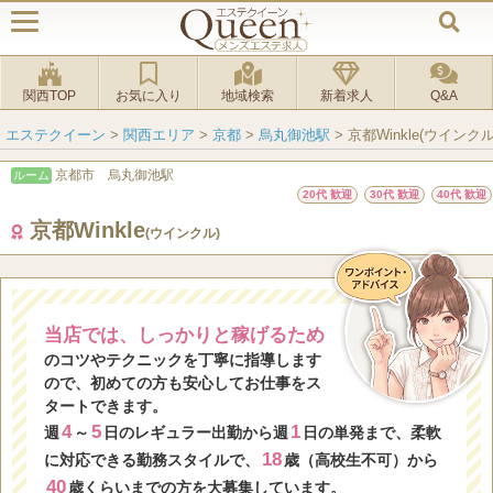
関西TOP
お気に入り
地域検索
新着求人
Q&A
エステクイーン
>
関西エリア
>
京都
>
烏丸御池駅
>
京都Winkle(ウインクル
京都市 烏丸御池駅
ルーム
20代 歓迎
30代 歓迎
40代 歓迎
京都Winkle
(ウインクル)
当店では、しっかりと稼げるため
のコツやテクニックを丁寧に指導します
ので、初めての方も安心してお仕事をス
タートできます。
4
5
1
週
～
日のレギュラー出勤から週
日の単発まで、柔軟
18
に対応できる勤務スタイルで、
歳（高校生不可）から
40
歳くらいまでの方を大募集しています。