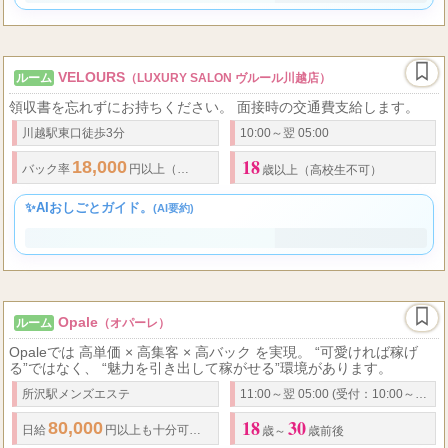
✨AIおしごとガイド。
(AI要約)
VELOURS
ルーム
（LUXURY SALON ヴルール川越店）
領収書を忘れずにお持ちください。 面接時の交通費支給します。
川越駅東口徒歩3分
10:00～翌 05:00
18
18,000
80
80
18000
バック率
円以上（
分コース） 当店の報酬一覧
分
歳以上（高校生不可）
✨AIおしごとガイド。
(AI要約)
Opale
ルーム
（オパーレ）
Opaleでは 高単価 × 高集客 × 高バック を実現。 “可愛ければ稼げ
る”ではなく、 “魅力を引き出して稼がせる”環境があります。
所沢駅メンズエステ
11:00～翌 05:00 (受付：10:00～翌3:30)