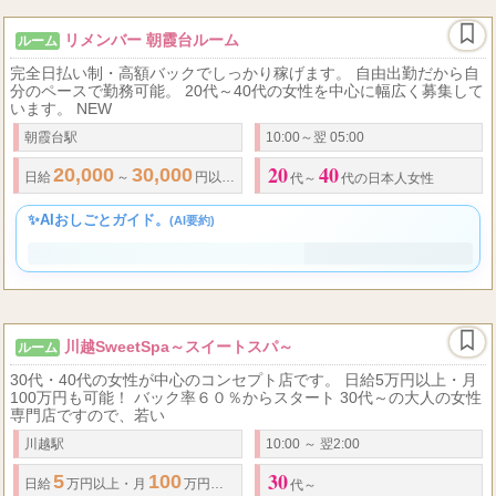
リメンバー 朝霞台ルーム
ルーム
完全日払い制・高額バックでしっかり稼げます。 自由出勤だから自
分のペースで勤務可能。 20代～40代の女性を中心に幅広く募集して
います。 NEW
朝霞台駅
10:00～翌 05:00
20
40
20,000
30,000
...
日給
～
円以上可能
◆
完全日払い制
◆
完全歩合制
◆
代～
代の日本人女性
✨AIおしごとガイド。
(AI要約)
川越SweetSpa～スイートスパ～
ルーム
30代・40代の女性が中心のコンセプト店です。 日給5万円以上・月
100万円も可能！ バック率６０％からスタート 30代～の大人の女性
専門店ですので、若い