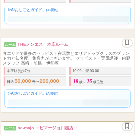
高崎線 熊谷駅
09:00～LAST
20
50
60
お給料はコース料金の
％以上をバック致します。 指名料とオプション料は
代から
代くらい
✨AIおしごとガイド。
(AI要約)
THEメンエス 本庄ルーム
ルーム
各エリアで最多のセラピスト在籍数とエリアトップクラスのブラン
ド力と知名度、集客力がございます。 セラピスト・専属講師・内勤
スタッフ 高崎・前橋・伊勢崎・
本庄駅徒歩7分
10:00～翌 03:00
18
35
50,000
200,000
28.4
3..
日給
円〜
円以上可！ ▶
日給
最高
万円 ▶
月給
歳～
歳位迄
✨AIおしごとガイド。
(AI要約)