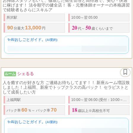
Chronica
所沢・西所沢ルーム
ルーム
（クロニカ）
お掃除スタッフもいて、徹底した衛生管理と高待遇で、安心・快適
に稼げます！ 法令順守の健全店！ 客・元整体師オーナーの本格講習
で経験者もさらにスキルア
所沢駅
10:00～翌 05:00
20
50
90
13,000
分最大
円
代～
歳くらいまで
✨AIおしごとガイド。
(AI要約)
シェるる
ルーム
人を癒すのが好きな方 ご連絡お待ちしてます！！ 新座ルーム増設致
しました！上福岡、新座でトップクラスの高バック！ セラピストと
して成長したい方
上福岡駅
10:00～翌 06:00 (受付：10:00～翌5:00)
18
60
70
バック率
％～
バック率
％～ 指名料全額バック ボーナス有 オプション
歳以上※高校生不可