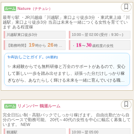
Nature
ルーム
（ナチュレ）
最寄り駅 ・JR川越線「川越駅」東口より徒歩3分 ・東武東上線「川
越駅」東口より徒歩3分 当店は未来を一緒につくる女性を育ててい
ます ある程度稼
川越駅東口徒歩3分
10:00～翌 02:00 (受付：9:30～)
18
30
19
26
120
3
36,000
2
4
【勤務時間】
時から
時
分✕
円（オプション
点
・
〜
歳程度の女性
✨AIおしごとガイド。
(AI要約)
✨ 未経験からでも無料研修と万全のサポートがあるので、安心
して新しい一歩を踏み出せますし、頑張った分だけしっかり稼
ぎながら、あなたらしく輝ける未来を一緒に育んでいける職場
ですよ。
リメンバー 鶴瀬ルーム
ルーム
完全日払い制・高額バックでしっかり稼げます。 自由出勤だから自
分のペースで勤務可能。 20代～40代の女性を中心に幅広く募集して
います。 NEW
鶴瀬駅
10:00～翌 05:00