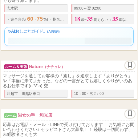
働きやすさ高収入☆ 圧倒的地域No.1を目指して運営しております。
当店は☆女性オーナー☆女性店長が経営しております。 悩み事いつ
でも寄り添います。
志木駅
09:00～翌 02:00
18
35
35
60
75
.
・
完全歩合(
~
%)
・
指名料、オプション全額バック
・
出勤保障あり 【
歳~
歳ぐらい（
歳以上の方もご相談ください）
✨AIおしごとガイド。
(AI要約)
Nature
ルーム＆出張
（ナチュレ）
マッサージを通してお客様の「癒し」を追求します「ありがとう」
や「本当に来てよかった」などの一言がとても嬉しくやりがいのあ
るお仕事です(о´∀`о) 交
川越市 川越駅東口
10：00～翌2：00
淑女の手 和光店
ルーム