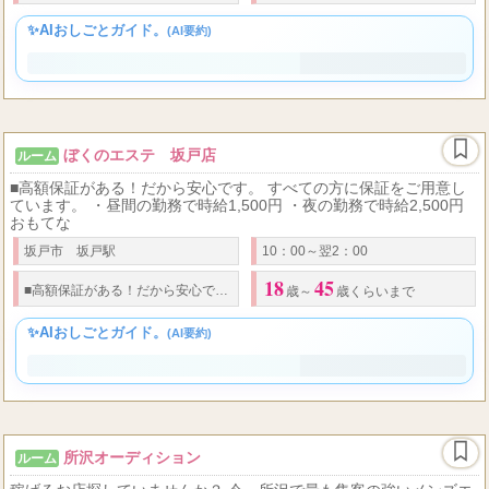
熊谷駅
10:00～翌 02:00 (受付：9:30～24:00)
18
35
2
2,000
週
回の勤務でOLさんよりも高収入♪
★
全額日払い
★
本指名バック
歳から
歳くらいまで（高校生不可）
✨AIおしごとガイド。
(AI要約)
ぼくのエステ 坂戸店
ルーム
■高額保証がある！だから安心です。 すべての方に保証をご用意し
ています。 ・昼間の勤務で時給1,500円 ・夜の勤務で時給2,500円
おもてな
坂戸市 坂戸駅
10：00～翌2：00
18
45
■
高額保証がある！だから安心です。 すべての方に保証をご用意しています。
歳～
歳くらいまで
✨AIおしごとガイド。
(AI要約)