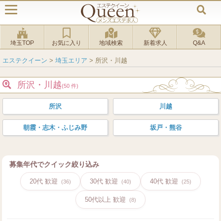
埼玉TOP
お気に入り
地域検索
新着求人
Q&A
エステクイーン
>
埼玉エリア
>
所沢・川越
所沢・川越
(50 件)
所沢
川越
朝霞・志木・ふじみ野
坂戸・熊谷
募集年代でクイック絞り込み
20代 歓迎
30代 歓迎
40代 歓迎
(36)
(40)
(25)
50代以上 歓迎
(8)