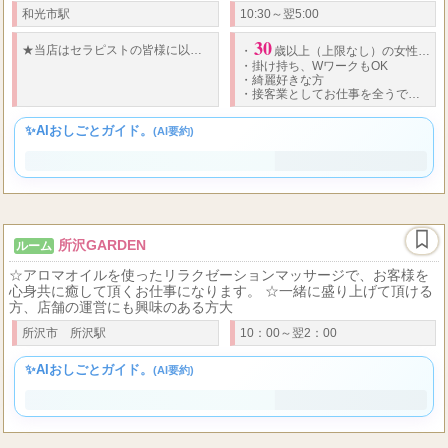
応募はお電話・メール・LINEで受け付けております！ お気軽にお問
い合わせください♪ セラピストさん大募集！！ 経験は一切問わず、
未経験者さんも大
和光市駅
10:30～翌5:00
30
★
当店はセラピストの皆様に以下をお約束いたします
★
◆
働くセラピストさん
・
歳以上（上限なし）の女性の方
・
掛け持ち、WワークもOK
・
綺麗好きな方
・
接客業としてお仕事を全うできる方
✨AIおしごとガイド。
(AI要約)
所沢GARDEN
ルーム
☆アロマオイルを使ったリラクゼーションマッサージで、お客様を
心身共に癒して頂くお仕事になります。 ☆一緒に盛り上げて頂ける
方、店舗の運営にも興味のある方大
所沢市 所沢駅
10：00～翌2：00
✨AIおしごとガイド。
(AI要約)