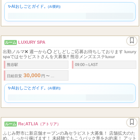
18
30
80,000
日給
円以上も十分可能 エリア最大級の高還元歩合システム 報酬は安心の
歳～
歳前後
✨AIおしごとガイド。
(AI要約)
LUXURY SPA
ルーム
出勤ノルマ❌ 週一から⭕️ どしどしご応募お待ちしております luxury
spaではセラピストさんを大募集‼️ 熊谷メンズエステluxur
熊谷駅
09:00～LAST
30,000
100,000
50
...
日給
目安
円 〜
円
★
歩合率
% ～
★
日払いO
✨AIおしごとガイド。
(AI要約)
Re;ATLIA
ルーム
（アトリア）