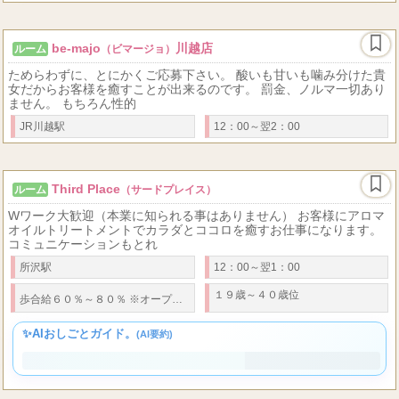
be-majo
川越店
ルーム
（ビマージョ）
ためらわずに、とにかくご応募下さい。 酸いも甘いも噛み分けた貴
女だからお客様を癒すことが出来るのです。 罰金、ノルマ一切あり
ません。 もちろん性的
JR川越駅
12：00～翌2：00
Third Place
ルーム
（サードプレイス）
Wワーク大歓迎（本業に知られる事はありません） お客様にアロマ
オイルトリートメントでカラダとココロを癒すお仕事になります。
コミュニケーションもとれ
所沢駅
12：00～翌1：00
１９歳～４０歳位
歩合給６０％～８０％ ※オープニング期間特別バック ※通常５０％～７０％ 指名料
✨AIおしごとガイド。
(AI要約)