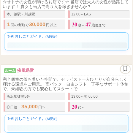
be-majo ～ビマージョ川越店～
ルーム
☆オトナの女性が輝けるお店です☆ 当店では大人の女性が活躍して
います！ 貴女も当店で高収入を稼ぎませんか？
本川越駅・川越駅
12:00～LAST
30
47
1
30,000
回の出勤で
円以上可能。保証制度あり。
歳～
歳位まで
✨AIおしごとガイド。
(AI要約)
疾風迅雷
ルーム
完全個室の落ち着いた空間で、セラピスト一人ひとりが自分らしく
輝ける環境をご用意。 高バック・自由シフト・丁寧なサポート体制
で、未経験の方でも安心してスタートで
所沢駅徒歩5分
13:00～翌 05:00
20
35,000
100,000
◎
日給
：
円〜
円以上
◎
オプション：フルバック 頑張っ
代～