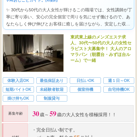
✨AIおしごとガイド。
(AI要約)
✨ 30代から50代の大人女性が輝けるこの職場では、女性講師が丁
寧に寄り添い、安心の完全個室で周りを気にせず働けるので、あ
なたらしく伸び伸びとお客様に癒しを届けながら、安定した収入
と一生もののスキルを身につけて新しい自分に出会えますよ。
東武東上線のメンズエステ求
人、30代〜50代の大人の女性セ
ラピスト大募集中！ 大人のアロ
マラパン（朝霞台・みずほ台ル
ーム）で一緒
体験入店OK
最低保証あり
日払いOK
週１日～OK
短期バイトOK
未経験者歓迎
個室待機
自宅待機OK
掛け持ちOK
制服貸与
30
59
募集年齢
歳～
歳の大人女性を積極採用！！
・
完全日払い制です。