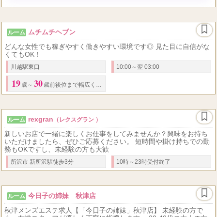
✨AIおしごとガイド。
(AI要約)
ムチムチヘブン
ルーム
どんな女性でも稼ぎやすく働きやすい環境です◎ 見た目に自信がな
くてもOK！
川越駅東口
10:00～翌 03:00
19
30
歳～
歳前後位まで幅広く働けます。
rexgran
ルーム
（レクスグラン ）
新しいお店で一緒に楽しくお仕事をしてみませんか？興味をお持ち
いただけましたら、ぜひご応募ください。 短時間や掛け持ちでの勤
務もOKですし、未経験の方も大歓
所沢市 新所沢駅徒歩3分
10時～23時受付終了