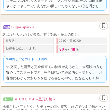
た手当で安心してスタートでき、ノルマや罰金がない自由な働
き方ができるので、あなたの優しいおもてなしの心を活かして
高収入と喜びを感じながら輝けますよ。
Sugar sparkle
出張
選ばれた大人だけが知る、甘く艶めく極上の癒し。
熊谷発～
12:00～翌 02:00
20
40
面接時にお話しします。
代〜
代
✨AIおしごとガイド。
(AI要約)
✨ 充実した講習と完全個室での待機があるから、未経験の方も
安心してスタートでき、完全日払いで経済的な不安もなく、お
客様に心からの安らぎを届ける喜びの中で、あなたらしく輝け
る環境です。
ＫＡＧＵＹＡ～星乃幻想～
ルーム
洗練された空間とクオリティーの高い接客、施術で今まで味わった