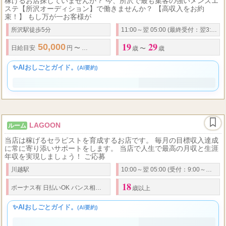
所沢オーディション
ルーム
稼げるお店探していませんか？ 今、所沢で最も集客の強いメンズエ
ステ【所沢オーディション】で働きませんか？ 【高収入をお約
束！】 もし万が一お客様が
所沢駅徒歩5分
11:00～翌 05:00 (最終受付：翌3:30)
19
29
50,000
150,000
...
日給
目安
円 〜
円 高待遇でお出迎え致します♪
★
歳 〜
歳
✨AIおしごとガイド。
(AI要約)
LAGOON
ルーム
当店は稼げるセラピストを育成するお店です。 毎月の目標収入達成
に常に寄り添いサポートをします。 当店で人生で最高の月収と生涯
年収を実現しましょう！ ご応募
川越駅
10:00～翌 05:00 (受付：9:00～翌5:00)
18
...
ボーナス有 日払いOK バンス相談可 給料交渉可 保証制度有り 積立対応可 【
歳以上