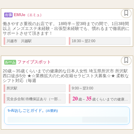
EMUe
出張
（エミュ）
働きやすさ重視のお店です。 18時半～翌3時までの間で、1日3時間
以上 メンズエステ未経験・出張型未経験でも、慣れるまで徹底的に
サポートさせて頂きます！
川越市 川越駅
18:30～翌2:00
ファイブスポット
ルーム
20歳～35歳くらいまでの健康的な日本人女性 埼玉県所沢市 所沢駅
西口徒歩5分 ★☆業務拡大のため在籍セラピスト大募集☆★ 柔軟な
シフト対応（毎週
所沢駅
9:00～翌3:00
20
35
完全歩合制 待機保証あり（一部規定あり） 【給与】 コース料金のバック一覧(
歳～
歳くらいまでの健康的な日本人女性
✨AIおしごとガイド。
(AI要約)