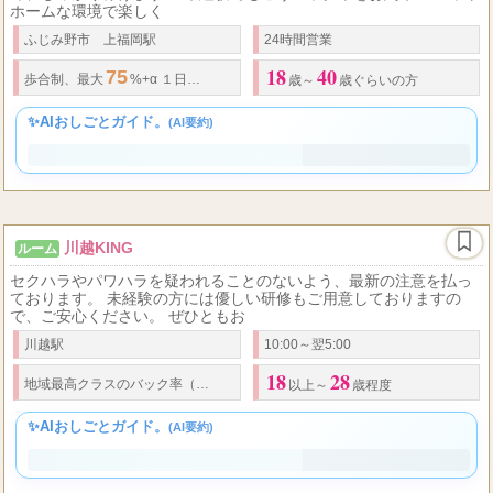
ふじみ野市に新店舗オープンの為セラピスト大募集！ 店舗拡大のた
め、しっかり稼げます！ 未経験でもこうバック率をお約束！ アット
ホームな環境で楽しく
ふじみ野市 上福岡駅
24時間営業
18
40
75
50,000
歩合制、最大
%+α １日
円以上可能 最低
日給
保障制度あり 待機
歳～
歳ぐらいの方
✨AIおしごとガイド。
(AI要約)
川越KING
ルーム
セクハラやパワハラを疑われることのないよう、最新の注意を払っ
ております。 未経験の方には優しい研修もご用意しておりますの
で、ご安心ください。 ぜひともお
川越駅
10:00～翌5:00
18
28
60
75
地域最高クラスの
バック率
（
%～
%） さらにオプションフルバック！
以上～
歳程度
✨AIおしごとガイド。
(AI要約)