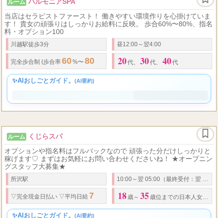
ハルモニアSPA
ルーム
当店はセラピストファースト！ 働きやすい環境作りを心掛けていま
す！ 貴女の頑張りはしっかりお給料に反映。 歩合60%〜80%、指名
料・オプション100
川越駅徒歩3分
昼12:00～翌4:00
20
30
40
60
80
完全歩合制 (
歩合率
%〜
%以上可能)
代、
代、
代
✨AIおしごとガイド。
(AI要約)
くじらスパ
ルーム
オプションや指名料はフルバックなので 頑張った分だけしっかりと
稼げます♡ まずはお気軽にお問い合わせくださいね！ ★オープニン
グスタッフ大募集★
所沢駅
10:00～翌 05:00（最終受付：翌 02:00）