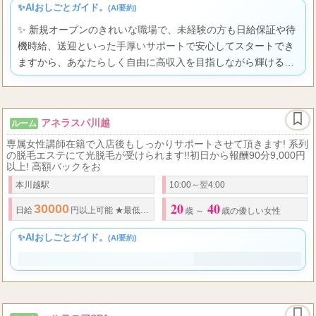
✨AIおしごとガイド。
(AI要約)
✨ 新規オープンのきれいな職場で、未経験の方も日給保証や待
機時給、送迎といった手厚いサポートで安心してスタートでき
ますから、あなたらしく自由に高収入を目指しながら輝けるチ
ャンスが広がっていますよ。
アネラスパ川越
ルーム
専属女性講師在籍で入店後もしっかりサポートさせて頂きます! 系列
の脱毛エステにて光脱毛が受けられます!!初日から報酬90分9,000円
以上! 高額バックをお
本川越駅
10:00～翌4:00
20
40
30000
55
70
日給
円以上可能
★
最低保証
あり
★
歩合制
％～
％まで
★
日払
歳 ～
歳の優しい女性
✨AIおしごとガイド。
(AI要約)
✨ 未経験でも専属の女性講師が温かくサポートしますので、安
心して高収入と自分らしい働き方を叶え、毎日がきっと楽しく
なるような輝きをここで見つけられますよ。