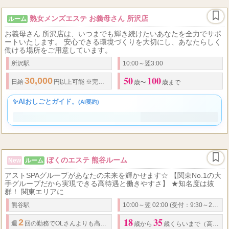
熟女メンズエステ お義母さん 所沢店
ルーム
お義母さん 所沢店は、いつまでも輝き続けたいあなたを全力でサポ
ートいたします。 安心できる環境づくりを大切にし、あなたらしく
働ける場所をご用意しています。
所沢駅
10:00～翌3:00
50
100
30,000
日給
円以上可能 ※完全全額日払い制
歳〜
歳まで
✨AIおしごとガイド。
(AI要約)
ぼくのエステ 熊谷ルーム
New
ルーム
アストSPAグループがあなたの未来を輝かせます☆ 【関東No.1の大
手グループだから実現できる高待遇と働きやすさ】 ★知名度は抜
群！ 関東エリアに