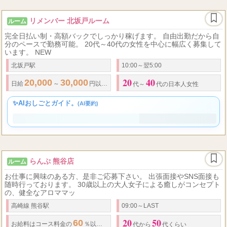
リメンバー 北坂戸ルーム
ルーム
完全日払い制・高額バックでしっかり稼げます。 自由出勤だから自
分のペースで勤務可能。 20代～40代の女性を中心に幅広く募集して
います。 NEW
北坂戸駅
10:00～翌5:00
20
40
20,000
30,000
...
日給
～
円以上可能
◆
完全日払い制
◆
完全歩合制
◆
代～
代の日本人女性
✨AIおしごとガイド。
(AI要約)
らんぷ 熊谷店
ルーム
お仕事に興味のある方、是非ご応募下さい。 出張面接やSNS面接も
随時行っております。 30歳以上の大人女子による癒しがコンセプト
の、健全なアロママッ