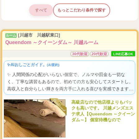
すべて
もっとこだわり条件で探す
[川越市 川越駅東口]
ルーム
Queendom ～クイーンダム～ 川越ルーム
30代歓迎
20代歓迎
LINE応募OK
✨AIおしごとガイド。
(AI要約)
✨ 人間関係の心配がいらない個室で、ノルマや罰金も一切な
く、丁寧な講習もあるので、初めての方も安心してスタートし、
高収入と自分らしい輝きを両方手に入れる喜びを実感できます
よ。
高級店なので他店様よりもバッ
クも高いです。 川越メンズエス
テ求人【Queendom ～クイーン
ダム～】 個室待機なので