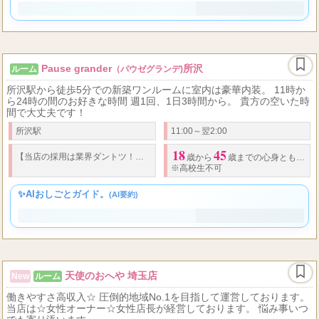
✨AIおしごとガイド。
(AI要約)
Pause grander
所沢
ルーム
（パウゼグランデ)
所沢駅から徒歩5分での新築ワンルームに室内は豪華内装。 11時か
ら24時の間のお好きな時間 週1回、1日3時間から。 貴方の空いた時
間で大丈夫です！
所沢駅
11:00～翌2:00
18
45
【当店の採用は業界ダントツ！】 セラピストに稼いで頂き、将来的に次へのステップ
歳から
歳までの心身ともに健康な方
※高校生不可
✨AIおしごとガイド。
(AI要約)
天使のおへや 埼玉店
New
ルーム