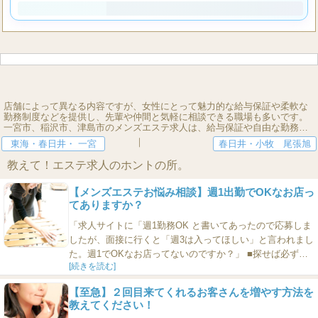
店舗によって異なる内容ですが、女性にとって魅力的な給与保証や柔軟な
勤務制度などを提供し、先輩や仲間と気軽に相談できる職場も多いです。
一宮市、稲沢市、津島市のメンズエステ求人は、給与保証や自由な勤務時
間など、働く女性に心地よい環境を提供する職場が多いのが特徴です。こ
｜
東海・春日井・ 一宮
春日井・小牧 尾張旭
れらの地域は自然に囲まれた環境であり、周辺には多くのデパートもあり
ます。一宮市、稲沢市、津島市のメンズエステ求人には、明るく分かりや
教えて！エステ求人のホントの所。
すく接客できる女性セラピストが多く在籍しています。また、女性スタッ
フが活躍できる職場を提供する企業も多いです。[2026-04-13] 一宮・津
島・小牧から15 件のメンエス求人をご紹介！エステやマッサージなどのお
【メンズエステお悩み相談】週1出勤でOKなお店っ
仕事を探すならエステクイーン。 短期アルバイトや週1日からも可能で
てありますか？
す。エステ高収入愛知（名古屋）周辺でご案内します。
「求人サイトに「週1勤務OK と書いてあったので応募しま
したが、面接に行くと「週3は入ってほしい」と言われまし
た。週1でOKなお店ってないのですか？」 ■探せば必ずあ
[続きを読む]
ります 店側が、週1勤務OKと、求人サイトに書いた方が応
募者が増えると思っているから、そう書いてあったのかも
【至急】２回目来てくれるお客さんを増やす方法を
しれませんね。 週1勤務OKのお店なんて、探せば山のよう
教えてください！
にあります。なぜか？ 現在いるエステティシャンのシフト