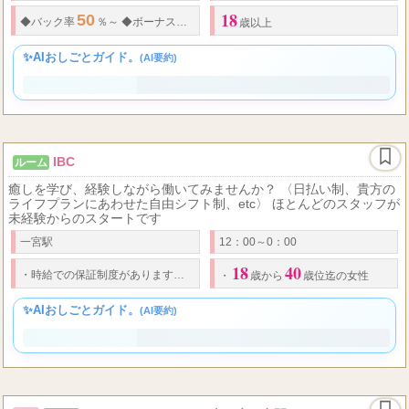
18
50
◆
バック率
％～
◆
ボーナス有
◆
指名料全額バック
◆
ボーナスあり
歳以上
✨AIおしごとガイド。
(AI要約)
IBC
ルーム
癒しを学び、経験しながら働いてみませんか？ 〈日払い制、貴方の
ライフプランにあわせた自由シフト制、etc〉 ほとんどのスタッフが
未経験からのスタートです
一宮駅
12：00～0：00
18
40
1,000
・
時給での保証制度があります。（時給
円～）
・
待機保証もありま
・
歳から
歳位迄の女性
✨AIおしごとガイド。
(AI要約)