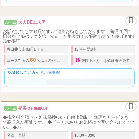
大人DEエステ
ルーム
お話だけでも大歓迎です♪ご連絡お待ちしております！ 毎月１回１
日分をフルバック支給!! 安定した集客力！未経験の方でも稼げます♪
時給保証
春日井市上条町１丁目
12時～翌3時
18
60
コース料金の
％以上のバック～スタート!!
・
全額当日日払い
・
雑費は一切
歳以上の方、未経験者大歓迎
✨AIおしごとガイド。
(AI要約)
妃美香
ルーム
(HIMIKO)
◆指名料全額バック 未経験OK・自由出勤制。 無理なサービスなし
で高収入が可能です。 ◆ボーナスあり お気軽にお問い合わせくださ
い。 ◆バ
名鉄一宮駅
10:00～3:00