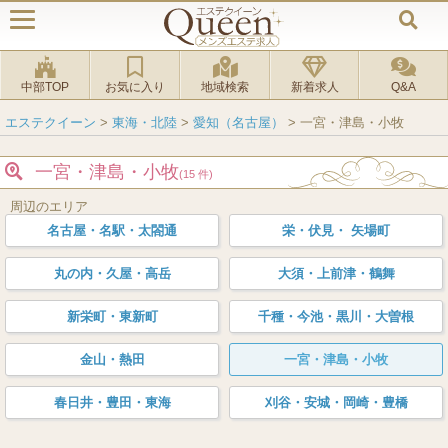
中部TOP
お気に入り
地域検索
新着求人
Q&A
エステクイーン
>
東海・北陸
>
愛知（名古屋）
>
一宮・津島・小牧
一宮・津島・小牧
(15 件)
周辺のエリア
名古屋・名駅・太閤通
栄・伏見・ 矢場町
丸の内・久屋・高岳
大須・上前津・鶴舞
新栄町・東新町
千種・今池・黒川・大曽根
金山・熱田
一宮・津島・小牧
春日井・豊田・東海
刈谷・安城・岡崎・豊橋