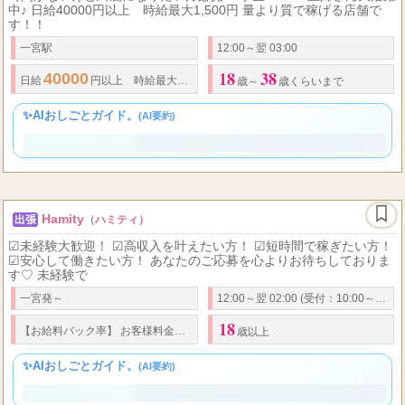
中♪ 日給40000円以上 時給最大1,500円 量より質で稼げる店舗で
す！！
一宮駅
12:00～翌 03:00
18
38
40000
1,500
日給
円以上 時給最大
円 ※出勤状況により金額は変わる場
歳～
歳くらいまで
✨AIおしごとガイド。
(AI要約)
Hamity
出張
（ハミティ）
☑未経験大歓迎！ ☑高収入を叶えたい方！ ☑短時間で稼ぎたい方！
☑安心して働きたい方！ あなたのご応募を心よりお待ちしておりま
す♡ 未経験で
一宮発～
12:00～翌 02:00 (受付：10:00～24:00)
18
70
【お給料
バック率
】 お客様料金の
%バック! お給料は完全日払い制! その日
歳以上
✨AIおしごとガイド。
(AI要約)