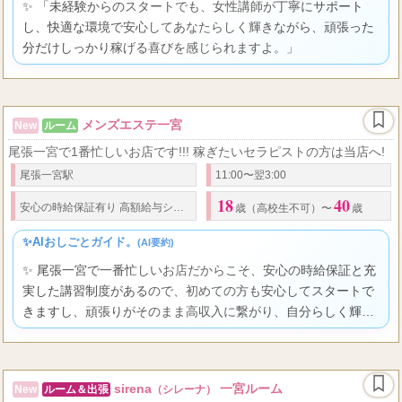
✨ 「未経験からのスタートでも、女性講師が丁寧にサポート
し、快適な環境で安心してあなたらしく輝きながら、頑張った
分だけしっかり稼げる喜びを感じられますよ。」
メンズエステ一宮
New
ルーム
尾張一宮で1番忙しいお店です!!! 稼ぎたいセラピストの方は当店へ!
尾張一宮駅
11:00〜翌3:00
18
40
1
5000
3
安心の
時給保証
有り 高額給与システム
接客で
円〜
万以上も可!!! 指
歳（高校生不可）〜
歳
✨AIおしごとガイド。
(AI要約)
✨ 尾張一宮で一番忙しいお店だからこそ、安心の時給保証と充
実した講習制度があるので、初めての方も安心してスタートで
きますし、頑張りがそのまま高収入に繋がり、自分らしく輝け
る喜びを感じられる環境ですよ。
sirena
一宮ルーム
New
ルーム＆出張
（シレーナ）