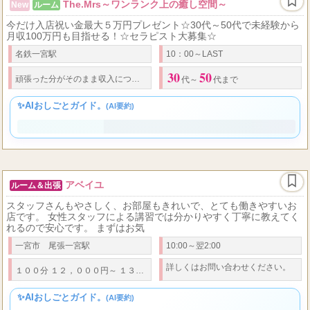
The.Mrs～ワンランク上の癒し空間～
New
ルーム
今だけ入店祝い金最大５万円プレゼント☆30代～50代で未経験から
月収100万円も目指せる！☆セラピスト大募集☆
名鉄一宮駅
10：00～LAST
30
50
頑張った分がそのまま収入につながる給与システムです。 施術コースの報酬に加え、
代～
代まで
✨AIおしごとガイド。
(AI要約)
アベイユ
ルーム＆出張
スタッフさんもやさしく、お部屋もきれいで、とても働きやすいお
店です。 女性スタッフによる講習では分かりやすく丁寧に教えてく
れるので安心です。 まずはお気
一宮市 尾張一宮駅
10:00～翌2:00
詳しくはお問い合わせください。
１００分 １２，０００円～ １３０分 １６，０００円～ 延長３０分 ４，０００円
✨AIおしごとガイド。
(AI要約)