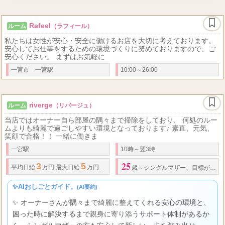
Rafeel
ルーム
（ラフィール）
私たちは女性が安心・安全に働けるお店を大切に考えております。
安心してお仕事をするための環境づくりに努めておりますので、ご
安心ください。 まずはお気軽に
一宮市 一宮駅
10:00～26:00
riverge
ルーム
（リバージュ）
当店ではオーナー自ら部屋の隅々まで掃除をしており、 何処のルー
ムよりも綺麗で過ごしやすい環境となっております♪ 素直、元気、
笑顔で合格！！ 一緒に働きま
一宮駅
10時～翌3時
25
3
5
平均日給
万円 最大
日給
万円以上 ※指名料
・
オプション料金は全額あなた
歳～シングルマザー、目標がある人歓迎
✨AIおしごとガイド。
(AI要約)
✨ オーナーさんが隅々まで綺麗に整えてくれる安心の環境と、
困った時に解決するまで親身に寄り添うサポート体制があるか