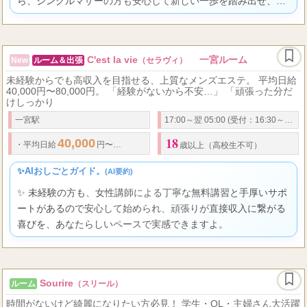
ら、シングルマザーの方も安心して新しい一歩を踏み出せ、頑
張り次第で収入もスキルも大きく伸ばしてあなたらしく輝けま
すよ。
C'est la vie
一宮ルーム
New
ルーム＆出張
（セラヴィ）
未経験からでも高収入を目指せる、上質なメンズエステ。 平均日給
40,000円〜80,000円。 「経験がないから不安…」 「頑張った分だ
けしっかり
一宮駅
17:00～翌 05:00 (受付：16:30～翌3:00)
18
40,000
80,000
75
・
平均日給
円〜
円
・
最高
％バック可能
・
オプション
歳以上（高校生不可）
✨AIおしごとガイド。
(AI要約)
✨ 未経験の方も、女性講師による丁寧な無料講習と手厚いサポ
ートがあるので安心して始められ、頑張りが直接収入に繋がる
喜びを、あなたらしいペースで実感できますよ。
Sourire
ルーム
（スリール）
時間がないけど綺麗になりたい方必見！ 学生・OL・主婦さん大活躍