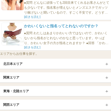
の...
●質問 どんなに頑張っても2回目来てくれるお客さんがとて
も少ないです。指名客が増えないとメンズエステでガッツ
リ稼げないと聞いているので、すごく不安です。どうすれ
[続きを読む]
ば2回目以降来てくれるお客さんが増えますか？ ●回答 す
べての男性客は「自分なりの遊び方」を持っているので、
かわいくないと指名ってとれないのですか？
セラピストさんがどんなに努力しても2回目来店しない男性
は、絶対に来店しません。 したがって、「2回目来てくれ
●質問 わたしはあまりかわいい方ではないので、かわいく
るお客さんが...
ないから指名がとれないのかなと思っています。やっぱ
り、かわいい女子の方が指名とれますか？ ●回答 「かわい
[続きを読む]
い」という言葉って、男女でその意味するところが微妙に
ちがうんです。なので、その差異をまず知るといいと思い
エリアからお仕事を探す。
ます。 たとえば、AKB48のプロデューサーはそのへんのこ
とをよく知っています。 だから、「男にとってのかわいい
北日本エリア
女...
北日本TOP
関東エリア
北海道（札幌・旭川・函館）
青森
埼玉TOP
岩手 (盛岡・北上)
宮城 (仙台)
東海・北陸エリア
大宮・浦和・川口
越谷・春日部
福島 (いわき・郡山)
山形
東海・北陸TOP
所沢・川越
長野・松本・上田
山梨（甲府）
関西エリア
愛知（名古屋）
岐阜県