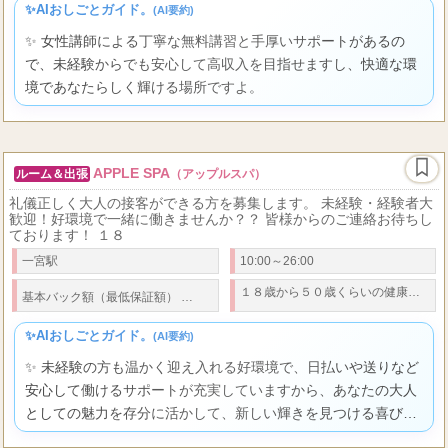
✨AIおしごとガイド。
(AI要約)
✨ 女性講師による丁寧な無料講習と手厚いサポートがあるの
で、未経験からでも安心して高収入を目指せますし、快適な環
境であなたらしく輝ける場所ですよ。
APPLE SPA
ルーム＆出張
（アップルスパ）
礼儀正しく大人の接客ができる方を募集します。 未経験・経験者大
歓迎！好環境で一緒に働きませんか？？ 皆様からのご連絡お待ちし
ております！ １８
一宮駅
10:00～26:00
90
,000
120
1
１８歳から５０歳くらいの健康で明るい女性
,00.
基本バック額（
最低保証
額）
分 ８
円～
分
０
✨AIおしごとガイド。
(AI要約)
✨ 未経験の方も温かく迎え入れる好環境で、日払いや送りなど
安心して働けるサポートが充実していますから、あなたの大人
としての魅力を存分に活かして、新しい輝きを見つける喜びを
感じられますよ。