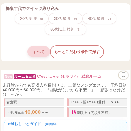
募集年代でクイック絞り込み
20代 歓迎
30代 歓迎
40代 歓迎
(9)
(9)
(7)
50代以上 歓迎
(3)
すべて
もっとこだわり条件で探す
C'est la vie
岩倉ルーム
New
ルーム＆出張
（セラヴィ）
未経験からでも高収入を目指せる、上質なメンズエステ。 平均日給
40,000円〜80,000円。 「経験がないから不安…」 「頑張った分だ
けしっかり
岩倉駅
17:00～翌 05:00 (受付：16:30～翌3:00)
18
40,000
80,000
75
・
平均日給
円〜
円
・
最高
％バック可能
・
オプション
歳以上（高校生不可）
✨AIおしごとガイド。
(AI要約)