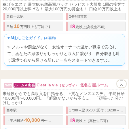
稼げるエステ 最大80%超高額バック セラピスト大募集 1回の接客で
20,000円以上稼げる！ 最大100万円の賞金も！ 日給10万円以上も
名鉄一宮駅
24時間営業
18
10
80
日給
万円以上も可能です！！ 最大
バック率
%ですので、 頑張り次第
歳以上(高校生不可)
✨AIおしごとガイド。
(AI要約)
✨ ノルマや罰金がなく、女性オーナーの温かい職場で安心し
て、あなたの頑張りがしっかりと収入に繋がり、自分磨きも叶
う環境で心から輝ける新しい一歩をスタートできますよ。
C'est la vie
北名古屋ルーム
New
ルーム＆出張
（セラヴィ）
未経験からでも高収入を目指せる、上質なメンズエステ。 平均日給
40,000円〜80,000円。 「経験がないから不安…」 「頑張った分だ
けしっかり
西春駅
17:00～翌 05:00 (受付：16:30～翌3:00)
18
40,000
80,000
75
・
平均日給
円〜
円
・
最高
％バック可能
・
オプション
歳以上（高校生不可）