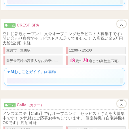
✨AIおしごとガイド。
(AI要約)
CREST SPA
ルーム
立川に新規オープン！ 只今オープニングセラピスト大募集中です♪
問い合わせ多数でセラピストさん足りてません！ 入店祝い金5万円
支給(全員) 未経
立川市 立川駅
12:00〜翌5:00
18
30
70,000
80,000
業界最高峰の高収入をお約束いたします。
日給
〜
円以上
歳〜
歳まで(高校生不可)
✨AIおしごとガイド。
(AI要約)
Calla
ルーム
（カラー）
メンズエステ【Calla】ではオープニング セラピストさんを大募集