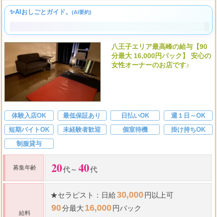
✨AIおしごとガイド。
(AI要約)
✨ 女性オーナーと経験豊富な女性講師が温かくサポートしてくだ
さるので、未経験からでも安心してスタートできますよ。ノルマ
もなく高水準の収入を目指しながら、あなたらしく輝ける喜び
を、ぜひここで見つけてくださいね。
八王子エリア最高峰の給与【90
分最大 16,000円バック】 安心の
女性オーナーのお店です♪
体験入店OK
最低保証あり
日払いOK
週１日～OK
短期バイトOK
未経験者歓迎
個室待機
掛け持ちOK
制服貸与
20
40
募集年齢
代～
代