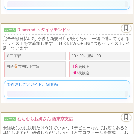
✨AIおしごとガイド。
(AI要約)
Diamond ～ダイヤモンド～
ルーム
完全全額日払い制 今後も新規出店が続くため、一緒に働いてくれる
セラピストを大募集します！ 只今NEW OPENにつきセラピストが不
足しています！
八王子駅
10：00～翌4：00
18
6
日給
万円以上可能
歳以上
30
代歓迎
✨AIおしごとガイド。
(AI要約)
むちむちお姉さん 西東京支店
ルーム