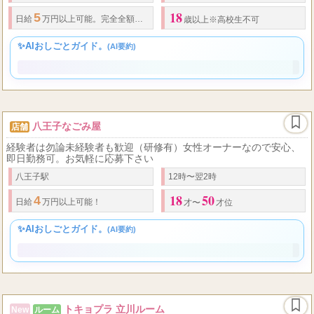
のライフスタイルに合わせ
立川駅
10:00～24:00 (受付：9:00～)
18
5
60
75
日給
万円以上可能。完全全額日払い制
バック率
〜
%
歳以上※高校生不可
✨AIおしごとガイド。
(AI要約)
八王子なごみ屋
店舗
経験者は勿論未経験者も歓迎（研修有）女性オーナーなので安心、
即日勤務可。お気軽に応募下さい
八王子駅
12時〜翌2時
18
50
4
日給
万円以上可能！
才〜
才位
✨AIおしごとガイド。
(AI要約)