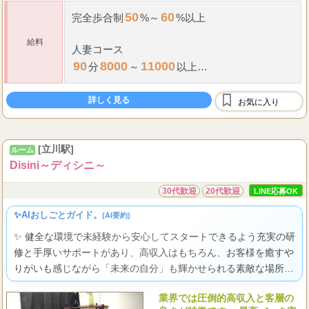
50
60
完全歩合制
%～
%以上
給料
人妻コース
90
8000
11000
分
～
以上
120
11000
14000
分
～
以上
詳しく見る
150
13000
16000
お気に入り
分
～
以上
180
15000
18000
分
～
以上
[立川駅]
ルーム
...
Disini～ディシニ～
30代歓迎
20代歓迎
LINE応募OK
✨AIおしごとガイド。
(AI要約)
✨ 健全な環境で未経験から安心してスタートできるよう充実の研
修と手厚いサポートがあり、高収入はもちろん、お客様を癒すや
りがいも感じながら「未来の自分」も輝かせられる素敵な場所で
すよ。
業界では圧倒的高収入と客層の