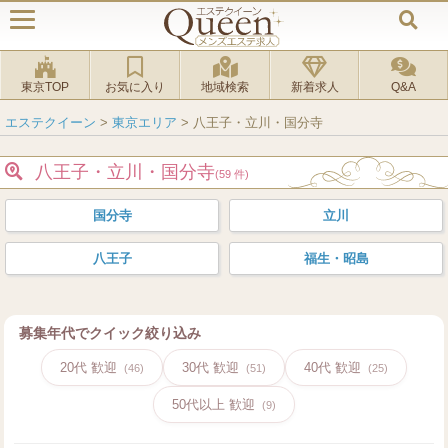
東京TOP
お気に入り
地域検索
新着求人
Q&A
エステクイーン
>
東京エリア
>
八王子・立川・国分寺
八王子・立川・国分寺
(59 件)
国分寺
立川
八王子
福生・昭島
募集年代でクイック絞り込み
20代 歓迎
30代 歓迎
40代 歓迎
(46)
(51)
(25)
50代以上 歓迎
(9)