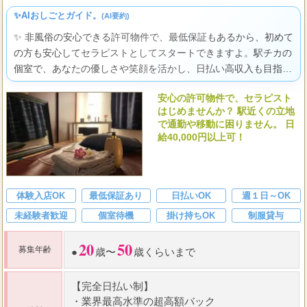
✨AIおしごとガイド。
(AI要約)
✨ 非風俗の安心できる許可物件で、最低保証もあるから、初めて
の方も安心してセラピストとしてスタートできますよ。駅チカの
個室で、あなたの優しさや笑顔を活かし、日払い高収入も目指せ
る、あなたらしく輝ける環境がここにあります。
安心の許可物件で、セラピスト
はじめませんか？ 駅近くの立地
で通勤や移動に困りません。 日
給40,000円以上可！
体験入店OK
最低保証あり
日払いOK
週１日～OK
未経験者歓迎
個室待機
掛け持ちOK
制服貸与
20
50
募集年齢
●
歳〜
歳くらいまで
【完全日払い制】
・
業界最高水準の超高額バック