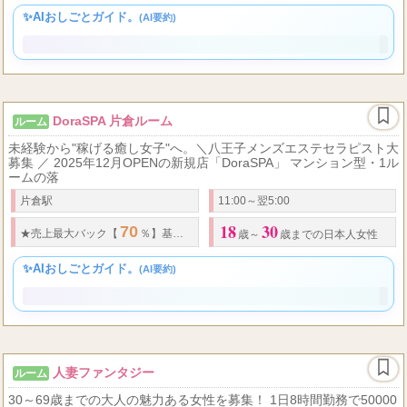
20
28
50
70
完全歩合制
%〜
%♪経験者優遇
歳～
歳くらいまで
✨AIおしごとガイド。
(AI要約)
DoraSPA 片倉ルーム
ルーム
未経験から"稼げる癒し女子"へ。＼八王子メンズエステセラピスト大
募集 ／ 2025年12月OPENの新規店「DoraSPA」 マンション型・1ル
ームの落
片倉駅
11:00～翌5:00
18
30
70
60
★
売上最大バック【
％】基本
%スタート
★
オプション料金は【全額バ
歳～
歳までの日本人女性
✨AIおしごとガイド。
(AI要約)