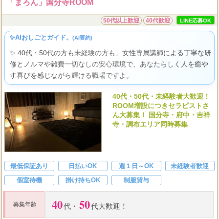
「まろん」国分寺ROOM
50代以上歓迎
40代歓迎
LINE応募OK
✨AIおしごとガイド。
(AI要約)
✨ 40代・50代の方も未経験の方も、女性専属講師による丁寧な研
修とノルマや雑費一切なしの安心環境で、あなたらしく人を癒や
す喜びを感じながら輝ける職場ですよ。
40代・50代・未経験者大歓迎！
ROOM増設につきセラピストさ
ん大募集！ 国分寺・府中・吉祥
寺・調布エリア同時募集
最低保証あり
日払いOK
週１日～OK
未経験者歓迎
個室待機
掛け持ちOK
制服貸与
40
50
募集年齢
代
・
代大歓迎！