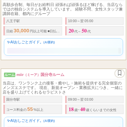
艶音
八王子ルーム
ルーム
（TSUYANE）
高額歩合制、毎日がお給料日 頑張れば頑張るほど稼げる、当店なら
ではの独自システムを導入しています。 経験不問、女性スタッフ兼
講師在籍、都内にグループ
八王子駅
10:00～翌 05:00
20
50
30,000
...
日給
円以上可能
■
日払いOK
■
給料保証制度あり
■
オプション完全
代～
代
✨AIおしごとガイド。
(AI要約)
miir
国分寺ルーム
ルーム
（ミーア）
当店は、ワンランク上の接客・癒やし・施術を提供する完全個室の
メンズエステです。 現在、新規オープン・業務拡大につき、一緒に
店を盛り上げてくれるセラピストさ
国分寺駅
09:00～翌 03:00
18
40
55
コース料金の
%以上
歳~
歳くらいまでの女性