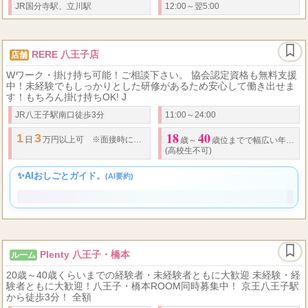
績好調につきセラピスト積極採用中！ スタッフもお客様も心の底か
ら笑顔になるお店♪
JR国分寺駅、立川駅
12:00～翌5:00
RERE 八王子店
店舗
Wワーク・掛け持ち可能！ご相談下さい。 協会認定資格も無料支援
中！未経験でもしっかりとした研修があるため安心して働き出せま
す！もちろん掛け持ちOK! J
JR八王子駅南口徒歩3分
11:00～24:00
18
40
1
3
30
日
万円以上可 ※面接時に要相談 REREセラピストさんの平均
月収
は
歳～
歳位までで幅広い年齢で募集中♪
(高校生不可)
✨AIおしごとガイド。
(AI要約)
Plenty 八王子・橋本
ルーム