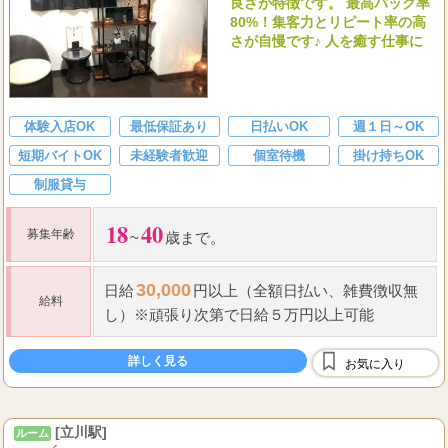
良さが特徴です。 最高バック率
80%！集客力とリピート率の高
さが自慢です♪ 人を癒す仕事に
体験入店OK
最低保証あり
日払いOK
週１日～OK
短期バイトOK
未経験者歓迎
個室待機
掛け持ちOK
制服貸与
18
40
募集年齢
~
歳まで。
30,000
日給
円以上（全額日払い、雑費徴収無
給料
し）※頑張り次第で
日給
５万円以上可能
詳しく見る
お気に入り
[立川駅]
ルーム