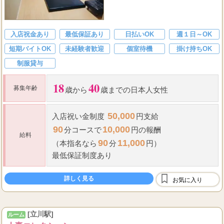
入店祝金あり
最低保証あり
日払いOK
週１日～OK
短期バイトOK
未経験者歓迎
個室待機
掛け持ちOK
制服貸与
18
40
募集年齢
歳から
歳までの日本人女性
50,000
入店祝い金
制度
円支給
90
10,000
分コースで
円の報酬
給料
90
11,000
（本指名なら
分
円）
最低保証
制度あり
詳しく見る
お気に入り
[立川駅]
ルーム