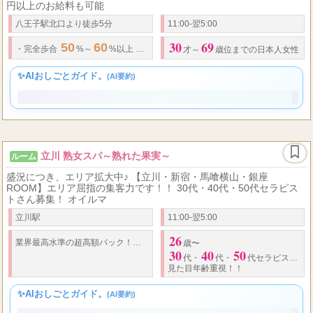
人妻ファンタジー
ルーム
30～69歳までの大人の魅力ある女性を募集！ 1日8時間勤務で50000
円以上のお給料も可能
八王子駅北口より徒歩5分
11:00-翌5:00
30
69
50
60
90
8000
11000
12
・
完全歩合
%～
%以上 人妻コース
分
～
以上
才～
歳位までの日本人女性
✨AIおしごとガイド。
(AI要約)
立川 熟女スパ～熟れた果実～
ルーム
盛況につき、エリア拡大中♪ 【立川・新宿・馬喰横山・銀座
ROOM】エリア屈指の集客力です！！ 30代・40代・50代セラピス
トさん募集！ オイルマ
立川駅
11:00-翌5:00
26
35,
業界最高水準の超高額バック！！ オプション
・
指名料全額バック！！ 片番
歳〜
30
40
50
代
・
代
・
代セラピストさん募集
見た目年齢重視！！