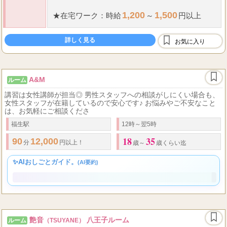
30,000
★
セラピスト：
日給
円以上可
90
16,000
分最大
円バック
給料
1,200
1,500
★
在宅ワーク：時給
～
円以上
詳しく見る
お気に入り
A&M
ルーム
講習は女性講師が担当◎ 男性スタッフへの相談がしにくい場合も、
女性スタッフが在籍しているので安心です♪ お悩みやご不安なこと
は、お気軽にご相談くださ
福生駅
12時～翌5時
18
35
90
12,000
分
円以上！
歳～
歳くらい迄
✨AIおしごとガイド。
(AI要約)