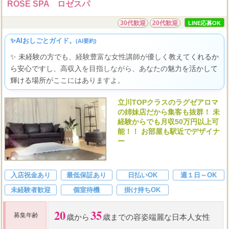
ROSÉ SPA ロゼスパ
30代歓迎
20代歓迎
LINE応募OK
✨AIおしごとガイド。
(AI要約)
✨ 未経験の方でも、経験豊富な女性講師が優しく教えてくれるか
ら安心ですし、高収入を目指しながら、あなたの魅力を活かして
輝ける場所がここにはありますよ。
立川TOPクラスのラグゼアロマ
の姉妹店だから集客も抜群！ 未
経験からでも月収50万円以上可
能！！ お部屋も駅近でデザイナ
ー
入店祝金あり
最低保証あり
日払いOK
週１日～OK
未経験者歓迎
個室待機
掛け持ちOK
20
35
募集年齢
歳から
歳までの容姿端麗な日本人女性