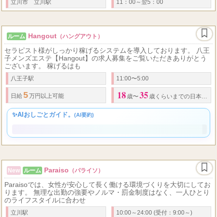
中です！ お気軽にご応募お待ちしています。 個室待機（自宅待機も
OKです）店泊可能
立川市 立川駅
11：00～翌5：00
Hangout
ルーム
（ハングアウト）
セラピスト様がしっかり稼げるシステムを導入しております。 八王
子メンズエステ【Hangout】の求人募集をご覧いただきありがとう
ございます。 稼げるはも
八王子駅
11:00〜5:00
18
35
5
日給
万円以上可能
歳〜
歳くらいまでの日本人女性
✨AIおしごとガイド。
(AI要約)
Paraiso
New
ルーム
（パライソ）
Paraisoでは、女性が安心して長く働ける環境づくりを大切にしてお
ります。 無理な出勤の強要やノルマ・罰金制度はなく、一人ひとり