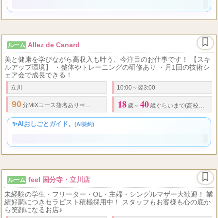
✨AIおしごとガイド。
(AI要約)
Allez de Canard
ルーム
美と健康を学びながら高収入も叶う、今注目のお仕事です！ 【スキ
ルアップ環境】 ・整体やトレーニングの研修あり ・月1回の技術シ
ェア会で成長できる！
立川
10:00～翌3:00
18
40
90
15,000
分MIXコース指名あり⇒
円！
歳～
歳ぐらいまで(高校生不可)
✨AIおしごとガイド。
(AI要約)
feel 国分寺・立川店
ルーム
未経験の学生・フリーター・OL・主婦・シングルマザー大歓迎！ 業