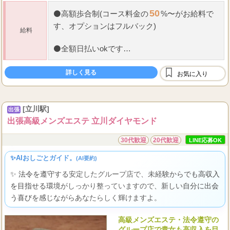
50
⚫
高額歩合制(コース料金の
%〜がお給料で
す、オプションはフルバック)
給料
⚫
全額日払いokです
⚫
保証制度有り
詳しく見る
お気に入り
⚫
雑費等はお給料から引かれる事はございませ
ん！
[立川駅]
出張
...
もちろんノル
出張高級メンズエステ 立川ダイヤモンド
30代歓迎
20代歓迎
LINE応募OK
✨AIおしごとガイド。
(AI要約)
✨ 法令を遵守する安定したグループ店で、未経験からでも高収入
を目指せる環境がしっかり整っていますので、新しい自分に出会
う喜びを感じながらあなたらしく輝けますよ。
高級メンズエステ・法令遵守の
グループ店で貴女も高収入を目