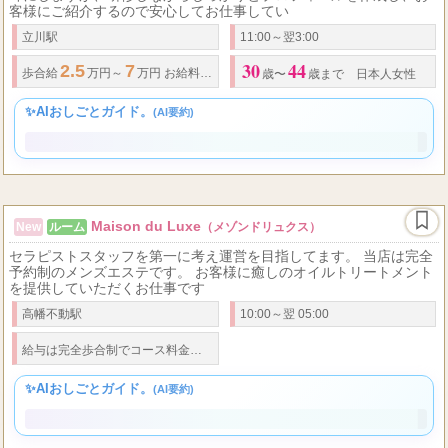
未経験なのに説明だけうけていきなりデビューなんてお店もあると
耳にしますが、研修しながらしっかりとプロフィールを作成し、お
客様にご紹介するので安心してお仕事してい
立川駅
11:00～翌3:00
30
44
2.5
7
70
10000
.
歩合給
万円～
万円 お給料システム
分
円バック 完全歩合
歳〜
歳まで 日本人女性
✨AIおしごとガイド。
(AI要約)
Maison du Luxe
New
ルーム
（メゾンドリュクス）
セラピストスタッフを第一に考え運営を目指してます。 当店は完全
予約制のメンズエステです。 お客様に癒しのオイルトリートメント
を提供していただくお仕事です
高幡不動駅
10:00～翌 05:00
50
給与は完全歩合制でコース料金の
バック率
％〜 オプションはフルバックで
✨AIおしごとガイド。
(AI要約)