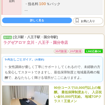
給料
100
・
指名料
％バック
40,000
【
日給
円以上可】
詳しく見る
お気に入り
＜Aさん給与例＞
11
00
17
00
6
:
-
:
（
時間勤務）
[立川駅・八王子駅・国分寺駅]
ルーム
75,500
...
売上合計
円
ラグゼアロマ 立川・八王子・国分寺店
30代歓迎
20代歓迎
LINE応募OK
✨AIおしごとガイド。
(AI要約)
✨ 女性講師が優しく丁寧にサポートしてくれるので、未経験の方
も安心してスタートできますし、最低保障制度と地域最高峰の報
酬で、あなたらしく輝ける場所がここにありますよ。
90分コースで10,000円以上の報
酬。 最低保障制度あり。 入店祝
い金50,000円支給。 地域TOPク
ラス！王道メン