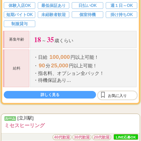
体験入店OK
最低保証あり
日払いOK
週１日～OK
短期バイトOK
未経験者歓迎
個室待機
掛け持ちOK
制服貸与
18
35
募集年齢
～
歳くらい
100,000
・
日給
円以上可能！
90
25,000
・
分
円以上可能！
給料
・
指名料、オプション全バック！
・
待機保証あり
・
経験者優遇
詳しく見る
お気に入り
給与例---------------
...
■
学生
・
O
[立川駅]
ルーム
ミセスヒーリング
40代歓迎
30代歓迎
20代歓迎
LINE応募OK