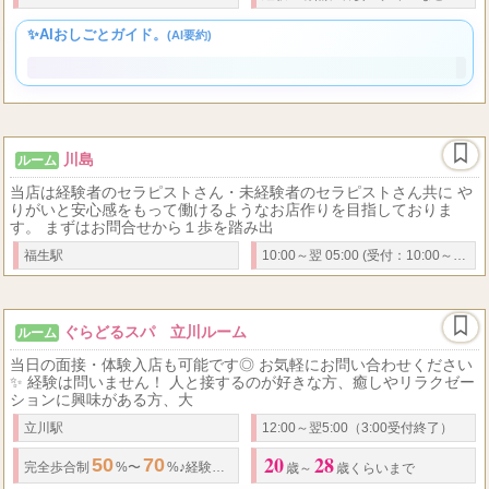
18
39
2
7
6
90
日給
万円～
万円は充分に可能です ＜
日給
一例＞
時間勤務の場合
・
歳以上（高校生不可）～
歳位
経験の有無、容姿スタイルなどは特にお気になさらずにまずはお気軽にお問合せください♪
✨AIおしごとガイド。
(AI要約)
川島
ルーム
当店は経験者のセラピストさん・未経験者のセラピストさん共に や
りがいと安心感をもって働けるようなお店作りを目指しておりま
す。 まずはお問合せから１歩を踏み出
福生駅
10:00～翌 05:00 (受付：10:00～翌03:30)
ぐらどるスパ 立川ルーム
ルーム
当日の面接・体験入店も可能です◎ お気軽にお問い合わせください
✨ 経験は問いません！ 人と接するのが好きな方、癒しやリラクゼー
ションに興味がある方、大
立川駅
12:00～翌5:00（3:00受付終了）