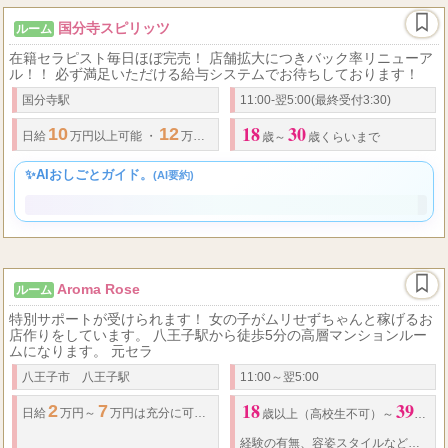
国分寺スピリッツ
ルーム
在籍セラピスト毎日ほぼ完売！ 店舗拡大につきバック率リニューア
ル！！ 必ず満足いただける給与システムでお待ちしております！
国分寺駅
11:00-翌5:00(最終受付3:30)
18
30
10
12
100
日給
万円以上可能
・
万円実績あり
月給
万円以上可能
◆
バック
歳～
歳くらいまで
✨AIおしごとガイド。
(AI要約)
Aroma Rose
ルーム
特別サポートが受けられます！ 女の子がムリせずちゃんと稼げるお
店作りをしています。 八王子駅から徒歩5分の高層マンションルー
ムになります。 元セラ
八王子市 八王子駅
11:00～翌5:00