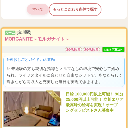
すべて
もっとこだわり条件で探す
[立川駅]
ルーム
MORGANITE～モルガナイト～
30代歓迎
20代歓迎
LINE応募OK
✨AIおしごとガイド。
(AI要約)
✨ 未経験の方も親切な指導とノルマなしの環境で安心して始め
られ、ライフスタイルに合わせた自由なシフトで、あなたらしく
輝きながら高収入と充実した毎日を実現できますよ。
日給 100,000円以上可能！ 90分
25,000円以上可能！ 立川エリア
最高峰の給与を実現！オープニ
ングセラピストさん募集中