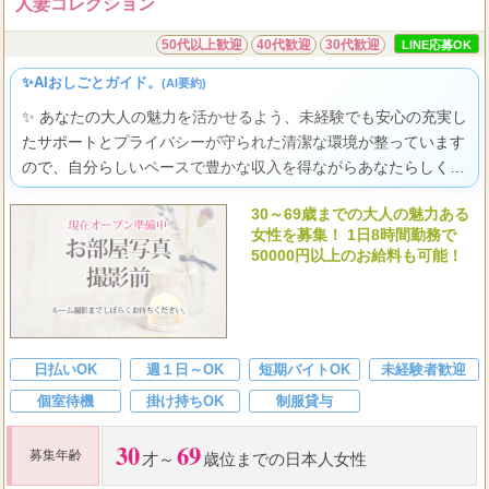
人妻コレクション
50代以上歓迎
40代歓迎
30代歓迎
LINE応募OK
✨AIおしごとガイド。
(AI要約)
✨ あなたの大人の魅力を活かせるよう、未経験でも安心の充実し
たサポートとプライバシーが守られた清潔な環境が整っています
ので、自分らしいペースで豊かな収入を得ながらあなたらしく輝
ける場所がここにありますよ。
30～69歳までの大人の魅力ある
女性を募集！ 1日8時間勤務で
50000円以上のお給料も可能！
日払いOK
週１日～OK
短期バイトOK
未経験者歓迎
個室待機
掛け持ちOK
制服貸与
30
69
募集年齢
才～
歳位までの日本人女性