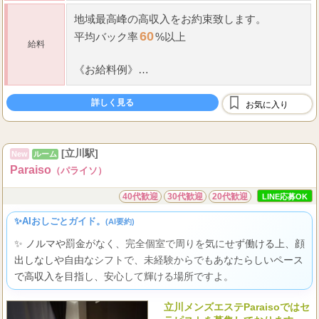
地域最高峰の高収入をお約束致します。
60
平均
バック率
%以上
給料
《お給料例》
90
16,000
分コース
円
詳しく見る
120
19,000
お気に入り
分コース
円
150
22,000
分コース
円
...
(ここからさらに昇給
[立川駅]
New
ルーム
Paraiso
（パライソ）
40代歓迎
30代歓迎
20代歓迎
LINE応募OK
✨AIおしごとガイド。
(AI要約)
✨ ノルマや罰金がなく、完全個室で周りを気にせず働ける上、顔
出しなしや自由なシフトで、未経験からでもあなたらしいペース
で高収入を目指し、安心して輝ける場所ですよ。
立川メンズエステParaisoではセ