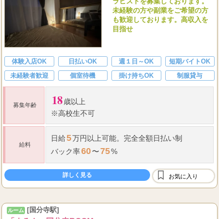
ラピストを募集しております。
未経験の方や副業をご希望の方
も歓迎しております。高収入を
目指せ
体験入店OK
日払いOK
週１日～OK
短期バイトOK
未経験者歓迎
個室待機
掛け持ちOK
制服貸与
18
歳以上
募集年齢
※高校生不可
5
日給
万円以上可能。完全全額日払い制
給料
60
75
バック率
〜
%
詳しく見る
お気に入り
[国分寺駅]
ルーム