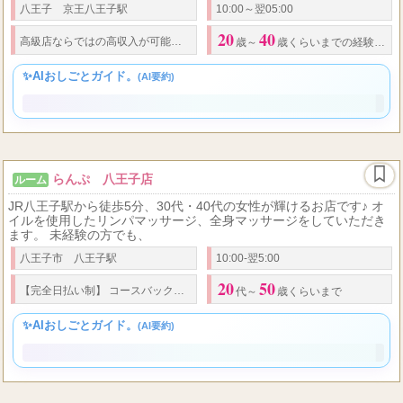
20歳～40歳くらいまでの経験者・未経験者ともに大歓迎 未経験・経
験者ともに大歓迎！八王子・橋本ROOM同時募集中！ 京王八王子駅
から徒歩3分！ 全額
八王子 京王八王子駅
10:00～翌05:00
20
40
70,000
80,000
高級店ならではの高収入が可能です。 *
日給
～
円以上も可
歳～
歳くらいまでの経験者
・
✨AIおしごとガイド。
(AI要約)
らんぷ 八王子店
ルーム
JR八王子駅から徒歩5分、30代・40代の女性が輝けるお店です♪ オ
イルを使用したリンパマッサージ、全身マッサージをしていただき
ます。 未経験の方でも、
八王子市 八王子駅
10:00-翌5:00
20
50
50
50
...
【完全日払い制】 コースバック
% ※割引はお店負担 写真指名料
%
代～
歳くらいまで
✨AIおしごとガイド。
(AI要約)