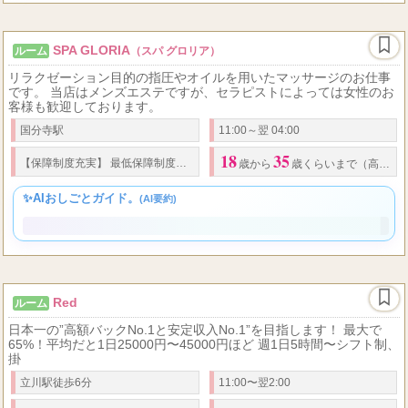
SPA GLORIA
ルーム
（スパ グロリア）
リラクゼーション目的の指圧やオイルを用いたマッサージのお仕事
です。 当店はメンズエステですが、セラピストによっては女性のお
客様も歓迎しております。
国分寺駅
11:00～翌 04:00
18
35
【保障制度充実】 最低保障制度あり、入店祝金制度あり、など セラピスト様の働
歳から
歳くらいまで（高校生不可）
✨AIおしごとガイド。
(AI要約)
Red
ルーム
日本一の”高額バックNo.1と安定収入No.1”を目指します！ 最大で
65%！平均だと1日25000円〜45000円ほど 週1日5時間〜シフト制、
掛