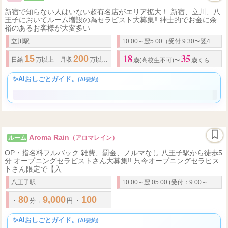
トキョプラ 立川ルーム
New
ルーム
新宿で知らない人はいない超有名店がエリア拡大！ 新宿、立川、八
王子においてルーム増設の為セラピスト大募集‼ 紳士的でお金に余
裕のあるお客様が大変多い
立川駅
10:00～翌5:00（受付 9:30〜翌4:00）
18
35
15
200
1
7
4
日給
万以上
月収
万以上可能 (
日
人 週
回勤務の場合) 【給
歳(高校生不可)〜
歳くらいまで
✨AIおしごとガイド。
(AI要約)
Aroma Rain
ルーム
（アロマレイン）
OP・指名料フルバック 雑費、罰金、ノルマなし 八王子駅から徒歩5
分 オープニングセラピストさん大募集!! 只今オープニングセラピス
トさん限定で【入
八王子駅
10:00～翌 05:00 (受付：9:00～翌4:00)
80
9,000
100
11,000
120
13,000
..
・
分→
円
・
分→
円
・
分→
円