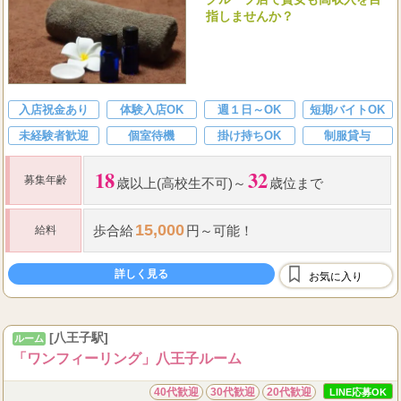
指しませんか？
入店祝金あり
体験入店OK
週１日～OK
短期バイトOK
未経験者歓迎
個室待機
掛け持ちOK
制服貸与
18
32
募集年齢
歳以上(高校生不可)～
歳位まで
15,000
歩合給
円～可能！
給料
詳しく見る
お気に入り
[八王子駅]
ルーム
「ワンフィーリング」八王子ルーム
40代歓迎
30代歓迎
20代歓迎
LINE応募OK