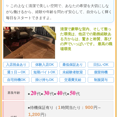
✨ この上なく清潔で美しい空間で、あなたの希望を大切にしな
がら働けるから、経験や年齢を問わず安心して、自分らしく輝く
毎日をスタートできますよ。
清潔で豪華な室内、そして整っ
た環境は、他店での勤務経験あ
る方からは、驚きと称賛、喜び
の声でいっぱいです。 最高の職
場環境
入店祝金あり
体験入店OK
最低保証あり
日払いOK
週１日～OK
短期バイトOK
未経験者歓迎
個室待機
自宅待機OK
掛け持ちOK
交通費支給
制服貸与
20
30
40
50
募集年齢
●
代
●
代
●
代
●
代
1
900
●
待機保証有り（
時間当たり：
円～
1,200
円）