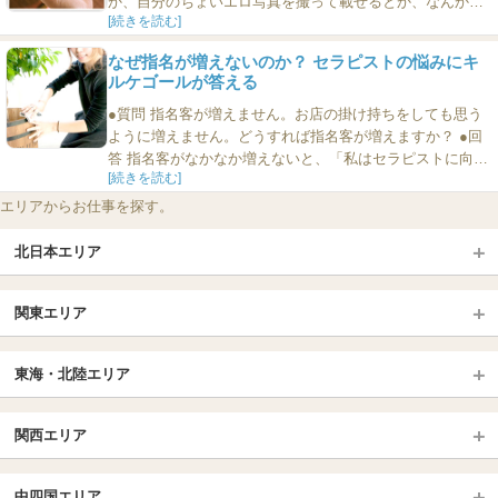
か、自分のちょいエロ写真を撮って載せるとか、なんか疲
[続きを読む]
れました。 ●回答 今の時代、個人でSNSをやって、そこか
らお客さんに興味を持っていただいて、予約をとるという
なぜ指名が増えないのか？ セラピストの悩みにキ
流れが一般化しているので、お店の人はとにかくセラピス
ルケゴールが答える
トさんに負担を強いてきますよね。 これ、例えばSNSをや
らな...
●質問 指名客が増えません。お店の掛け持ちをしても思う
ように増えません。どうすれば指名客が増えますか？ ●回
答 指名客がなかなか増えないと、「私はセラピストに向い
[続きを読む]
ていないのでは」「努力が足りないのでは」と自分を責め
てしまうものです。掛け持ちをして環境を変えてみても結
エリアからお仕事を探す。
果が出ないと、焦りや虚しさが募ってしまいます。 けれ
ど、この悩みを単なる「売上の問題」ではなく、「生き方
北日本エリア
の問い」として考え...
北日本TOP
関東エリア
北海道（札幌・旭川・函館）
青森
埼玉TOP
岩手 (盛岡・北上)
宮城 (仙台)
東海・北陸エリア
大宮・浦和・川口
越谷・春日部
福島 (いわき・郡山)
山形
東海・北陸TOP
所沢・川越
長野・松本・上田
山梨（甲府）
関西エリア
愛知（名古屋）
岐阜県
千葉TOP
茨城（水戸・取手）
栃木（宇都宮・小山）
京都
エリア
三重県
静岡県
中四国エリア