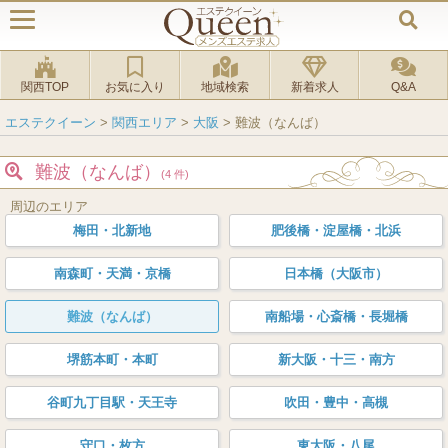
関西TOP
お気に入り
地域検索
新着求人
Q&A
エステクイーン
>
関西エリア
>
大阪
>
難波（なんば）
難波（なんば）
(4 件)
周辺のエリア
梅田・北新地
肥後橋・淀屋橋・北浜
南森町・天満・京橋
日本橋（大阪市）
難波（なんば）
南船場・心斎橋・長堀橋
堺筋本町・本町
新大阪・十三・南方
谷町九丁目駅・天王寺
吹田・豊中・高槻
守口・枚方
東大阪・八尾