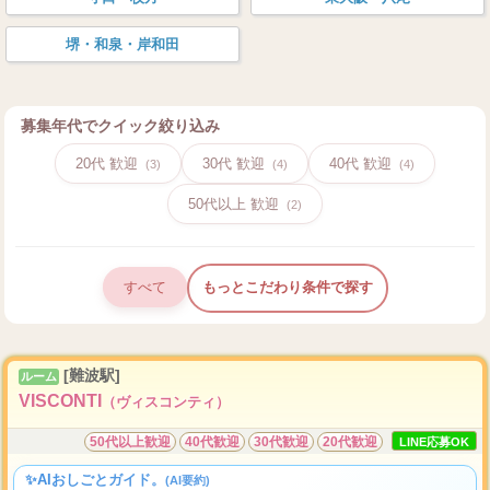
堺・和泉・岸和田
募集年代でクイック絞り込み
20代 歓迎
30代 歓迎
40代 歓迎
(3)
(4)
(4)
50代以上 歓迎
(2)
すべて
もっとこだわり条件で探す
[難波駅]
ルーム
VISCONTI
（ヴィスコンティ）
50代以上歓迎
40代歓迎
30代歓迎
20代歓迎
LINE応募OK
✨AIおしごとガイド。
(AI要約)