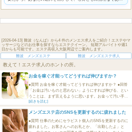
たらしく輝ける環境です。
[2026-04-13] 難波（なんば）から4 件のメンエス求人をご紹介！エステやマ
ッサージなどのお仕事を探すならエステクイーン。 短期アルバイトや週1
日からも可能です。エステ高収入大阪周辺でご案内します。
難波 メンズエステ
難波 メンズエステ求人
教えて！エステ求人のホントの所。
お金を稼ぐ才能ってどうすれば伸びますか？
●質問 お金を稼ぐ才能ってどうすれば伸びますか？ ●回答
「お金は汚いものと思わない」ようにすれば伸びる、とい
うことは、まず言えるように思います。お金って汚い手段
[続きを読む]
を使って権力を手にした人が、部下にパワハラまがいのこ
とをして稼いでいるんでしょ？ という感じで、「お金は
メンズエステ店のSNSを更新するのに疲れました
汚いもの」と思っていると、どうしても稼げないし、稼ぐ
能力も上がらないでしょう。 むろん、お金には汚い面もあ
●質問 仕事のためにセラピスト個人のSNSを更新するのに
ります。東京...
疲れました。お客さんへのお礼とか、「出勤したよ」と