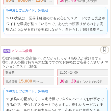
20
40
90
9000
120
12000
150
15000
分
円～
分
円～
分
円～ 上記
代～
代の優しい女性
✨AIおしごとガイド。
(AI要約)
✨ LG大阪は、業界未経験の方も安心してスタートできる完全ホ
ワイトな環境が整っているので、あなたの頑張りがそのまま高
収入につながる喜びを実感しながら、自分らしく輝ける場所で
すよ。
メンエス鉄道
出張
①自宅待機OK ②高額バックだからしっかり高収入が稼げます☆
③OLさんの掛け持ちも大歓迎ですのでお気軽にご応募ください★ マ
ンションエステは摘発
難波発
11:00～24:00
30
50
15,000
35,000
90
12,00...
日給
目安
円 〜
円
★
日払いOK ◾️
分
歳～
歳くらいまでの女性
✨AIおしごとガイド。
(AI要約)
✨ 摘発の心配がなくご自宅待機でご自身のペースでお仕事がで
きるので、安心してスタートできますよ。難しいサービスも不
要だから、あなたの魅力を活かして、心身ともに無理なくあな