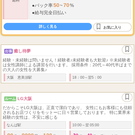
給料
50
70
●
バック率
~
%
●
給与完全日払い
詳しく見る
お気に入り
癒し待夢
出張
経験・未経験は問いません！経験者♪未経験者も大歓迎♪ ※未経験者
は女性講師による講習を行います。 採用条件：20代～40代半ばまで
の大人の女性を大募集♪
大阪 恵美須駅
18：00～翌5：00
LG大阪
ルーム
だからこそLG大阪は、正直で潔白であり、 女性にもお客様にも信頼
されるお店づくりをモットーに日々営業しております。 特に業界未
経験の女性は、不安に感じる
なんば駅
10:00～翌 05:00