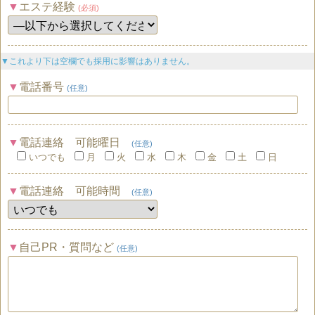
エステ経験
(必須)
▼これより下は空欄でも採用に影響はありません。
電話番号
(任意)
電話連絡 可能曜日
(任意)
いつでも
月
火
水
木
金
土
日
電話連絡 可能時間
(任意)
自己PR・質問など
(任意)