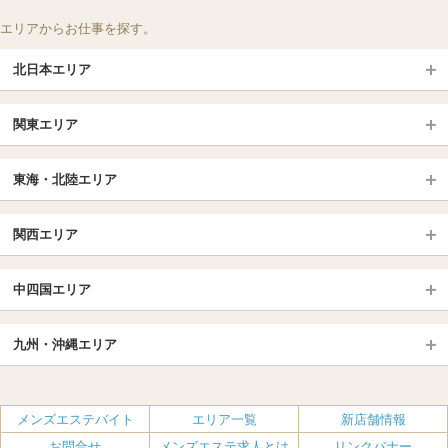
エリアからお仕事を探す。
北日本エリア
北日本TOP
関東エリア
北海道（札幌・旭川・函館）
青森
埼玉TOP
岩手 (盛岡・北上)
宮城 (仙台)
東海・北陸エリア
大宮・浦和・川口
越谷・春日部
福島 (いわき・郡山)
山形
東海・北陸TOP
所沢・川越
長野・松本・上田
山梨（甲府）
関西エリア
愛知（名古屋）
岐阜県
千葉TOP
茨城（水戸・取手）
栃木（宇都宮・小山）
京都
エリア
三重県
静岡県
中四国エリア
群馬（伊勢崎・高崎・前橋）
松戸・柏
船橋・習志野・千葉市
京都駅・伏見区
烏丸御池駅
北陸
東京TOP
中国・四国TOP
四条烏丸・河原町・祇園四条
大宮・西院・二条
九州・沖縄エリア
名古屋TOP
池袋・大塚
広島
新宿
岡山
三条・京都市役所前
名古屋・名駅・太閤通
栄・伏見・ 矢場町
九州TOP
渋谷・代々木・三軒茶屋
山口
新大久保・高田馬場
島根・鳥取
大阪
エリア
丸の内・久屋・高岳
大須・上前津・鶴舞
福岡
佐賀
メンズエステバイト
エリア一覧
新店舗情報
恵比寿・目黒・自由が丘
香川（高松）
赤坂・麻布・六本木
愛媛（松山）
梅田・北新地
肥後橋・淀屋橋・北浜
新栄町・東新町
千種・今池・黒川・大曽根
お問合せ
メンズエステ求人とは
リンクバナー