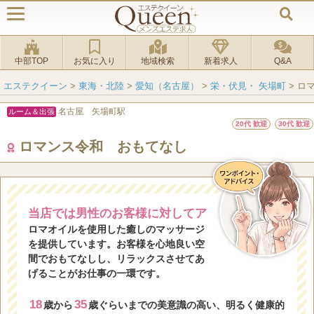
中部TOP
お気に入り
地域検索
新着求人
Q&A
エステクイーン
>
東海・北陸
>
愛知（名古屋）
>
栄・伏見・ 矢場町
>
ロ
名古屋 矢場町駅
ルーム＆出張
20代 歓迎
30代 歓迎
ロマンス令和 おもてなし
当店では男性のお客様に対してア
ロマオイルを使用した癒しのマッサージ
を提供しています。お客様を心地良い空
間でおもてなしし、リラックスさせてあ
げることがお仕事の一環です。
18
35
歳から
歳ぐらいまでの美意識の高い、明るく健康的