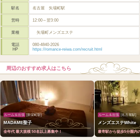
駅名
名古屋 矢場町駅
営時
12:00～翌3:00
業種
矢場町メンズエステ
電話
080-4840-2026
HP
https://romance-reiwa.com/recruit.html
周辺のおすすめ求人はこちら
ルーム＆出張
[新栄町駅]
ルーム＆出張
[名古屋駅]
MADAME聖子
メンズエステWhite
全年代 最大規模 50名以上募集中！
最寄駅から徒歩5分圏内