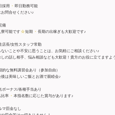
日採用
・
即日勤務可能
はお問合せください♪
完備
入寮可能です
☆
短期
・
長期の出稼ぎも大歓迎です♪
性店長/女性スタッフ常勤
らないことや不安に思うことは、お気軽にご相談ください♪
ぶしの話し相手、悩み相談なども大歓迎！貴方のお役に立てますよ
期的な無料講習会あり（参加自由）
会後は美味しいご飯とお酒で親睦会♪
名ボーナス/各種手当あり
名比率
・
本指名数に応じた賞与があります♪
ルマ罰金なし
マや罰金等は一切ありません！