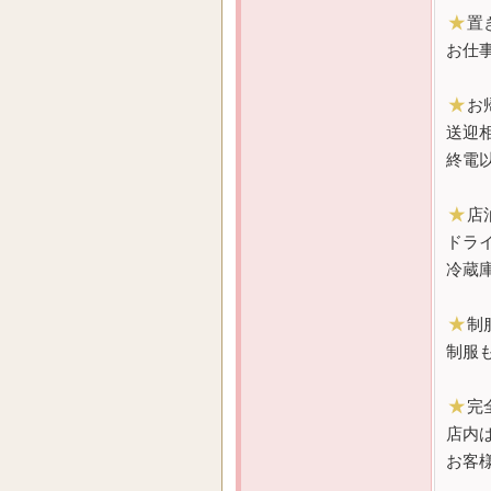
★
置
お仕
★
お
送迎
終電
★
店
ドラ
冷蔵
★
制
制服
★
完
店内
お客