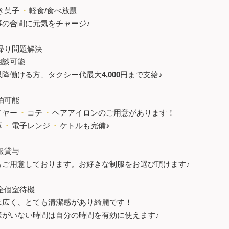
き菓子
・
軽食/食べ放題
事の合間に元気をチャージ♪
帰り問題解決
相談可能
以降働ける方、タクシー代最大
4,000
円まで支給♪
泊可能
イヤー
・
コテ
・
ヘアアイロンのご用意があります！
庫
・
電子レンジ
・
ケトルも完備♪
服貸与
もご用意しております。お好きな制服をお選び頂けます♪
全個室待機
は広く、とても清潔感があり綺麗です！
様がいない時間は自分の時間を有効に使えます♪