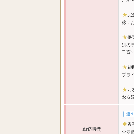
★
完
稼い
★
保
別の
子育
★
顧
プラ
★
お
お友
週１
◆
希望
勤務時間
※最