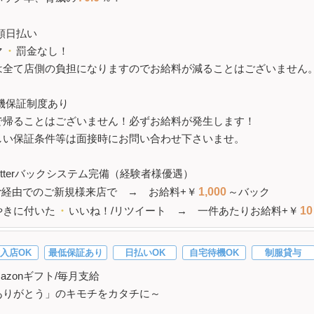
額日払い
マ
・
罰金なし！
は全て店側の負担になりますのでお給料が減ることはございません
機保証制度あり
で帰ることはございません！必ずお給料が発生します！
しい保証条件等は面接時にお問い合わせ下さいませ。
witterバックシステム完備（経験者様優遇）
tter経由でのご新規様来店で → お給料+￥
1,000
～バック
やきに付いた
・
いいね！/リツイート → 一件あたりお給料+￥
10
入店OK
最低保証あり
日払いOK
自宅待機OK
制服貸与
mazonギフト/毎月支給
ありがとう」のキモチをカタチに～