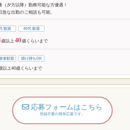
番（夕方以降）勤務可能な方優遇！
日急な出勤のご相談も可能。
代 歓迎
40代 歓迎
8
40
歳以上
歳くらいまで
験者歓迎
掛け持ちOK
8歳以上40歳くらいまで
応募フォームはこちら
登録不要の簡単応募です。