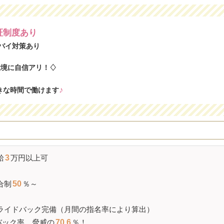
証制度あり
バイ対策あり
環境に自信アリ！♢
♪
きな時間で働けます
給
3
万円以上可
合制
50
％～
ライドバック完備（月間の指名率により算出）
バック率
、脅威の
70.6
％！