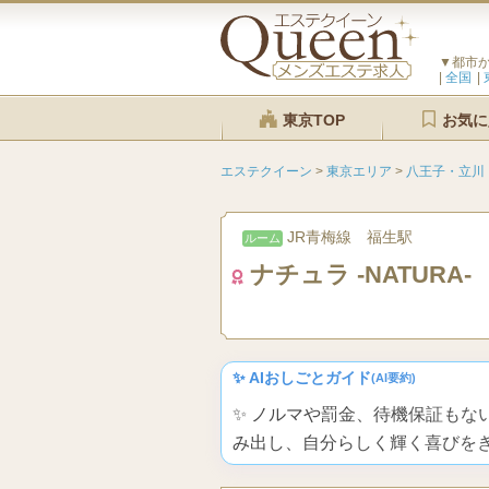
▼都市
全国
東京TOP
お気に
エステクイーン
>
東京エリア
>
八王子・立川
JR青梅線 福生駅
ルーム
ナチュラ -NATURA-
✨ AIおしごとガイド
(AI要約)
✨ ノルマや罰金、待機保証も
み出し、自分らしく輝く喜びを