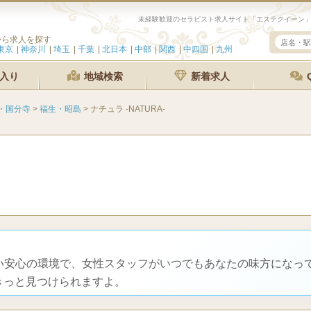
から求人を探す
東京
神奈川
埼玉
千葉
北日本
中部
関西
中四国
九州
入り
地域検索
新着求人
・国分寺
>
福生・昭島
>
ナチュラ -NATURA-
ない安心の環境で、女性スタッフがいつでもあなたの味方になっ
きっと見つけられますよ。