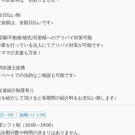
全日払い制
だ金額は、全額日払いです♪
育園/不動産/彼氏/旦那様へのアリバイ対策可能
事業を行っている法人にてアリバイ対策が可能です♪
てママの支援も万全！
問弁護士提携
イベートでの法的なご相談も可能です♪
友達紹介制度有り
達を紹介して頂けると長期間の紹介料をお支払い致します♪
日～OK
短期バイトOK
シフト制（10:00～24:00）
低出勤日数や時間の決まりはありません。