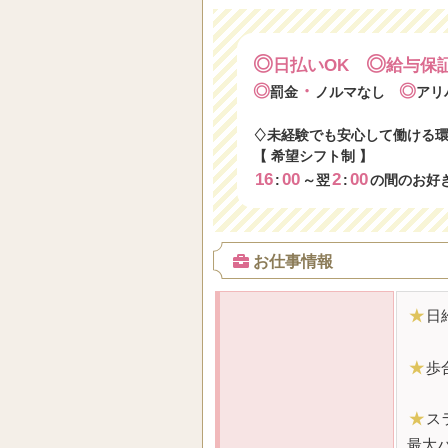
◎
◎
日払いOK
給与保
◎
・
◎
罰金
ノルマなし
アリ
♢未経験でも安心して働ける
【 希望シフト制 】
16
00
2
00
:
～翌
:
の間のお好
お仕事情報
★
日
★
歩
★
ス
最大