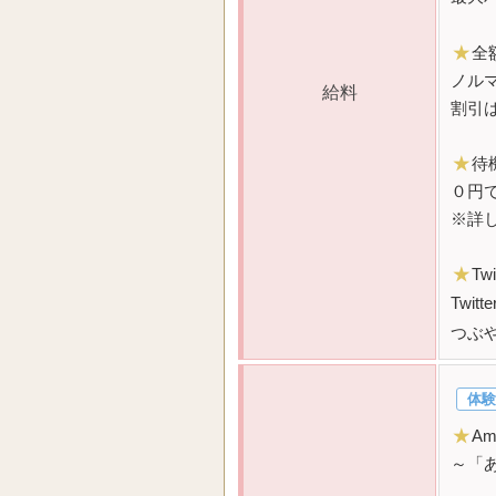
★
全
ノル
給料
割引
★
待
０円
※詳
★
T
Twi
つぶ
体験
★
A
～「