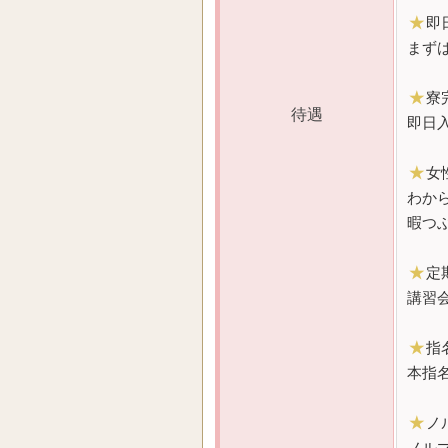
★
即
まず
★
寮
待遇
即日
★
女
わか
暇つ
★
定
講習
★
指
本指
★
ノ
ノル