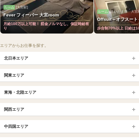
ルーム
[大宮駅]
ルーム
[さいたま市 大宮駅
Fever フィーバー 大宮room
Offsuit～オフスー
月給100万以上可能！ 罰金ノルマなし、保証時給有
り
歩合制70%以上 日給は
エリアからお仕事を探す。
北日本エリア
北日本TOP
関東エリア
北海道（札幌・旭川・函館）
青森
埼玉TOP
岩手 (盛岡・北上)
宮城 (仙台)
東海・北陸エリア
大宮・浦和・川口
越谷・春日部
福島 (いわき・郡山)
山形
東海・北陸TOP
所沢・川越
長野・松本・上田
山梨（甲府）
関西エリア
愛知（名古屋）
岐阜県
千葉TOP
茨城（水戸・取手）
栃木（宇都宮・小山）
京都
エリア
三重県
静岡県
中四国エリア
群馬（伊勢崎・高崎・前橋）
松戸・柏
船橋・習志野・千葉市
京都駅・伏見区
烏丸御池駅
北陸