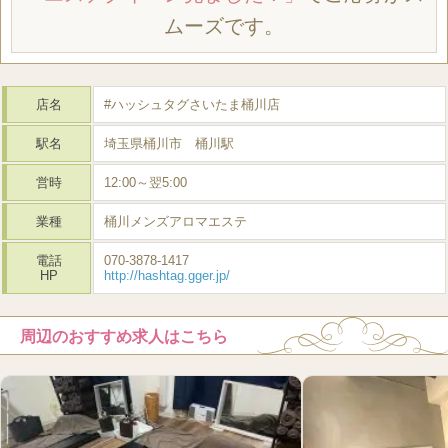
ムーズです。
店名
#ハッシュタグさいたま桶川店
駅名
埼玉県桶川市 桶川駅
営時
12:00～翌5:00
業種
桶川メンズアロマエステ
電話
070-3878-1417
HP
http://hashtag.gger.jp/
周辺のおすすめ求人はこちら