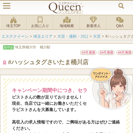
埼玉TOP
お気に入り
地域検索
新着求人
Q&A
エステクイーン
>
埼玉エリア
>
大宮・浦和・川口
>
大宮
>
#ハッシュタグ
埼玉県桶川市 桶川駅
ルーム
20代 歓迎
30代 歓迎
40代 歓迎
#ハッシュタグさいたま桶川店
キャンペーン期間中につき、セラ
ピストさんの数が足りておりません！
現在、当店では一緒にお働きいただくセ
ラピストさんを大募集しています。
高収入の求人情報ですので、ご興味がある方はぜひご連絡
ください。