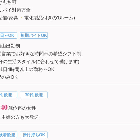
けもち可
リバイ対策万全
完備(家具
・
電化製品付きの
1
ルーム)
日～OK
短期バイトOK
自由出勤制
時間営業でお好きな時間帯の希望シフト制
自分の生活スタイルに合わせて働けます)
 1日4時間以上の勤務～OK
祝のみOK
代 歓迎
30代 歓迎
40
歳位迄の女性
、主婦の方も大歓迎
験者歓迎
掛け持ちOK