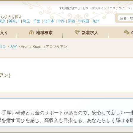
から求人を探す
東京
神奈川
埼玉
千葉
北日本
中部
関西
中四国
九州
入り
地域検索
新着求人
川口
>
大宮
>
Aroma Ruan （アロマルアン）
アン）
も、手厚い研修と万全のサポートがあるので、安心して新しい一
様を癒す喜びを感じ、高収入も目指せる、あなたらしく輝ける