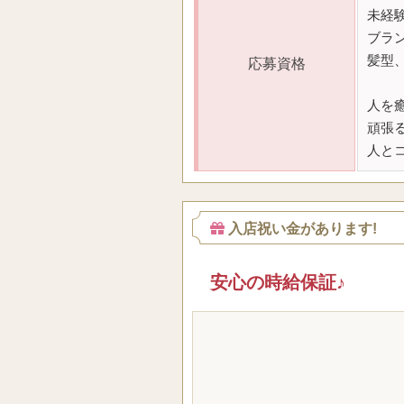
未経
ブラ
髪型
応募資格
人を
頑張
人と
入店祝い金があります!
安心の時給保証♪