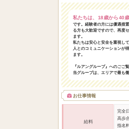
私たちは、
18
歳から
40
です。経験者の方には優遇措
る方も大歓迎ですので、再度
ます。
私たちは安心と安全を重視し
人とのコミュニケーションが
ます。
『ルアングループ』へのごご
当グループは、エリアで最も
お仕事情報
完全
高歩
給料
指名