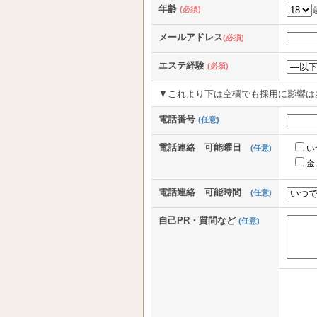
年齢
(必須)
メールアドレス
(必須)
エステ経験
(必須)
▼これより下は空欄でも採用に影響は
電話番号
(任意)
電話連絡 可能曜日
(任意)
い
金
電話連絡 可能時間
(任意)
自己PR・質問など
(任意)