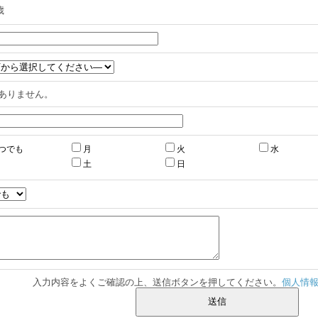
歳
ありません。
つでも
月
火
水
土
日
入力内容をよくご確認の上、送信ボタンを押してください。
個人情