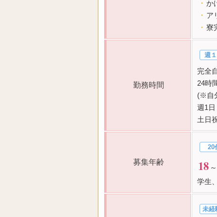
・
か
・
ア
・
寮
週１
完全
24
勤務時間
(※
週1日
土日
20
募集年齢
18
～
学生
未経