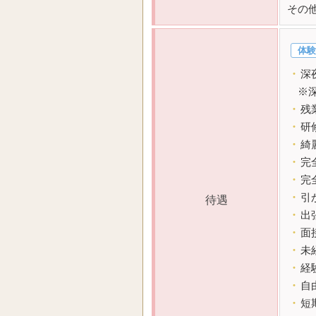
その
体験
・
深
※深
・
残
・
研
・
綺
・
完
・
完
・
引
待遇
・
出
・
面
・
未
・
経
・
自
・
短