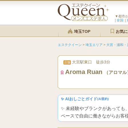
▼都市
全国
埼玉TOP
お気に
エステクイーン
>
埼玉エリア
>
大宮・浦和・
大宮駅東口 徒歩3分
店舗
Aroma Ruan
（アロマル
✨ AIおしごとガイド
(AI要約)
✨ 未経験やブランクがあって
ペースで自由に働きながらお客