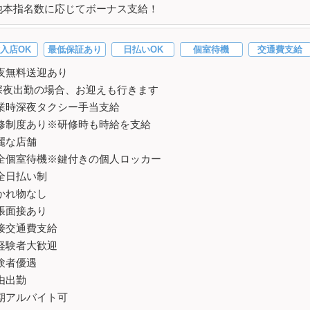
他本指名数に応じてボーナス支給！
入店OK
最低保証あり
日払いOK
個室待機
交通費支給
夜無料送迎あり
夜出勤の場合、お迎えも行きます
業時深夜タクシー手当支給
修制度あり※研修時も時給を支給
麗な店舗
全個室待機※鍵付きの個人ロッカー
全日払い制
かれ物なし
張面接あり
接交通費支給
経験者大歓迎
験者優遇
由出勤
期アルバイト可