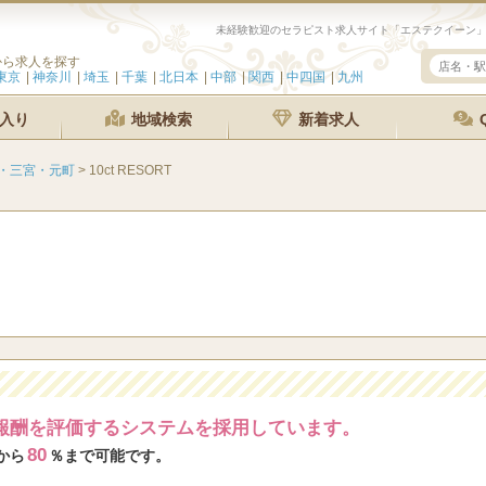
から求人を探す
東京
神奈川
埼玉
千葉
北日本
中部
関西
中四国
九州
入り
地域検索
新着求人
・三宮・元町
>
10ct RESORT
報酬を評価するシステムを採用しています。
80
から
％まで可能です。