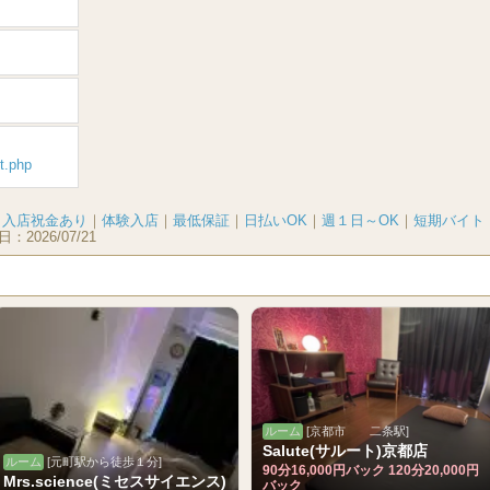
it.php
｜
入店祝金あり
｜
体験入店
｜
最低保証
｜
日払いOK
｜
週１日～OK
｜
短期バイト
日：
2026/07/21
ルーム
[京都市 二条駅]
Salute(サルート)京都店
ルーム
[元町駅から徒歩１分]
90分16,000円バック 120分20,000円
Mrs.science(ミセスサイエンス)
バック