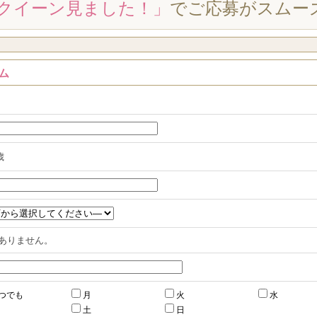
クイーン見ました！」
でご応募がスムー
ム
歳
ありません。
つでも
月
火
水
土
日