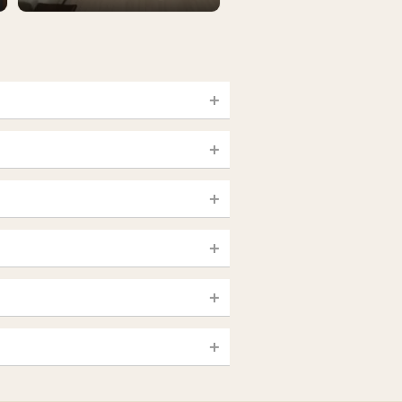
宮城 (仙台)
山梨（甲府）
静岡県
大宮・西院・二条
新大久保・高田馬場
大須・上前津・鶴舞
銀座・東京・新橋
島根・鳥取
一宮・津島・小牧
赤羽・板橋
高知
日本橋（大阪市）