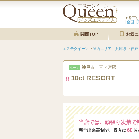
▼都市
全国
関西TOP
お気に
エステクイーン
>
関西エリア
>
兵庫県
>
神戸
神戸市 三ノ宮駅
ルーム
10ct RESORT
当店では、頑張り次第で
60
完全出来高制で、収入は
％