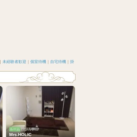
｜
未経験者歓迎
｜
個室待機
｜
自宅待機
｜
掛
ルーム
[北浜駅]
Mrs.HOLIC