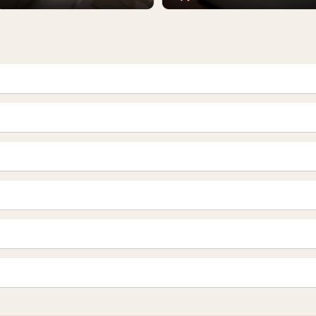
青森
岩手 (盛岡・北上)
山形
長野・松本・上田
越谷・春日部
所沢・川越
栃木（宇都宮・小山）
群馬（伊勢崎・高崎・前橋）
岐阜県
三重県
船橋・習志野・千葉市
烏丸御池駅
四条烏丸・河原町・祇園四条
新宿
渋谷・代々木・三軒茶屋
栄・伏見・ 矢場町
丸の内・久屋・高岳
赤坂・麻布・六本木
品川・五反田・蒲田
岡山
山口
千種・今池・黒川・大曽根
金山・熱田
神田・秋葉原・人形町
上野・鶯谷
愛媛（松山）
徳島
肥後橋・淀屋橋・北浜
南森町・天満・京橋