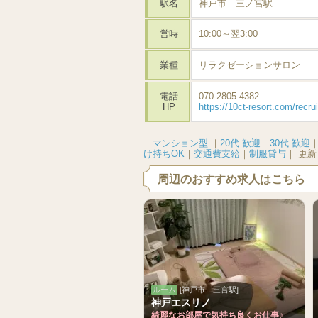
駅名
神戸市 三ノ宮駅
営時
10:00～翌3:00
業種
リラクゼーションサロン
電話
070-2805-4382
HP
https://10ct-resort.com/recru
｜
マンション型
｜
20代 歓迎
｜
30代 歓迎
け持ちOK
｜
交通費支給
｜
制服貸与
｜
更新
周辺のおすすめ求人はこちら
ルーム
[神戸市 三宮駅]
神戸エスリノ
綺麗なお部屋で気持ち良くお仕事♪