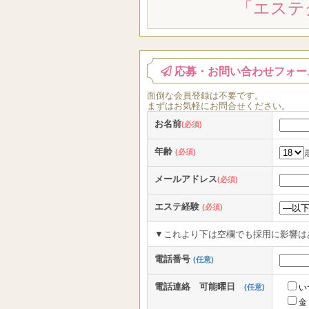
「エステ
応募・お問い合わせフォー
面倒な
会員登録
は
不要
です。
まずはお気軽にお問合せください。
お名前
(必須)
年齢
(必須)
メールアドレス
(必須)
エステ経験
(必須)
▼これより下は空欄でも採用に影響は
電話番号
(任意)
電話連絡 可能曜日
(任意)
い
金