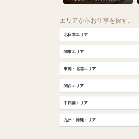
エリアからお仕事を探す。
北日本エリア
北日本TOP
関東エリア
北海道（札幌・旭川・函館）
埼玉TOP
福島 (いわき・郡山)
東海・北陸エリア
大宮・浦和・川口
茨城（水戸・取手）
東海・北陸TOP
千葉TOP
関西エリア
愛知（名古屋）
松戸・柏
京都
エリア
北陸
中四国エリア
東京TOP
京都駅・伏見区
名古屋TOP
中国・四国TOP
池袋・大塚
三条・京都市役所前
九州・沖縄エリア
名古屋・名駅・太閤通
恵比寿・目黒・自由が丘
広島
大阪
エリア
新栄町・東新町
九州TOP
飯田橋・水道橋・市ヶ谷
香川（高松）
梅田・北新地