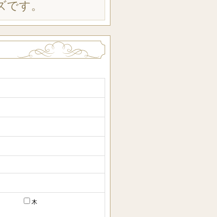
ズです。
木