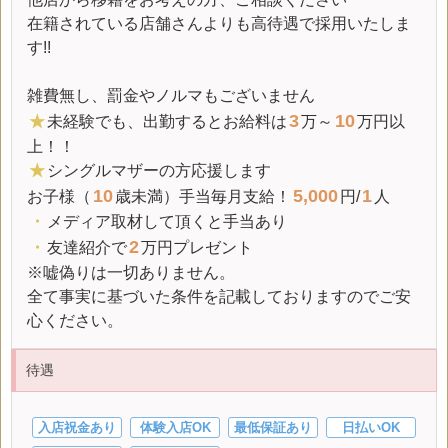
在籍されている店舗さんよりも高待遇で採用いたしま
す!!
雑費無し、罰金やノルマもございません
3
10
★
未経験でも、出勤するとお給料は
万～
万円以
上！！
★
シングルマザーの方応援します
10
5,000
1
お子様（
歳未満）手当毎月支給！
円/
人
・
メディア取材して頂くと手当あり
2
・
友達紹介で
万円プレゼント
※嘘偽りは一切ありません。
全て事実に基づいた条件を記載しておりますのでご安
心ください。
待遇
入店祝金あり
体験入店OK
最低保証あり
日払いOK