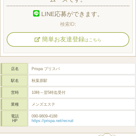
LINE応募ができます。
簡単お友達登録
はこちら
店名
Prispa プリスパ
駅名
秋葉原駅
営時
10時～翌5時迄受付
業種
メンズエステ
電話
090-9809-4188
HP
https://prispa.net/recruit