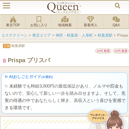
東京TOP
お気に入り
地域検索
新着求人
Q&A
エステクイーン
>
東京エリア
>
神田・秋葉原・人形町
>
秋葉原駅
>
Pris
秋葉原駅
店舗
20代 歓迎
30代 歓迎
Prispa プリスパ
✨ AIおしごとガイド
(AI要約)
✨ 未経験でも時給3,000円の最低保証があり、ノルマや罰金も
ないので、安心して新しい一歩を踏み出せますよ。そして、充
実の待遇の中であなたらしく輝き、高収入という喜びを実感で
きる環境です。