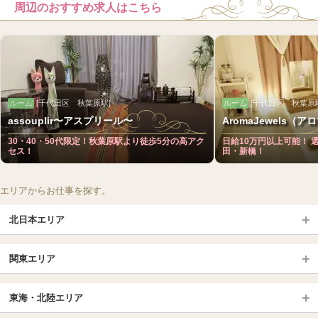
周辺のおすすめ求人はこちら
ルーム
[千代田区 秋葉原駅]
ルーム
[千代田区 秋葉原
assouplir〜アスプリール〜
AromaJewels（ア
30・40・50代限定！秋葉原駅より徒歩5分の高アク
日給10万円以上可能！ 
セス！
田・新橋！
エリアからお仕事を探す。
北日本エリア
北日本TOP
関東エリア
北海道（札幌・旭川・函館）
青森
埼玉TOP
岩手 (盛岡・北上)
宮城 (仙台)
東海・北陸エリア
大宮・浦和・川口
越谷・春日部
福島 (いわき・郡山)
山形