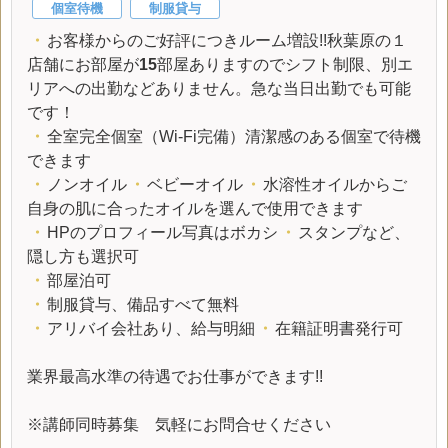
個室待機
制服貸与
・
お客様からのご好評につきルーム増設!!秋葉原の１
店舗にお部屋が
15
部屋ありますのでシフト制限、別エ
リアへの出勤などありません。急な当日出勤でも可能
です！
・
全室完全個室（Wi-Fi完備）清潔感のある個室で待機
できます
・
ノンオイル
・
ベビーオイル
・
水溶性オイルからご
自身の肌に合ったオイルを選んで使用できます
・
HPのプロフィール写真はボカシ
・
スタンプなど、
隠し方も選択可
・
部屋泊可
・
制服貸与、備品すべて無料
・
アリバイ会社あり、給与明細
・
在籍証明書発行可
業界最高水準の待遇でお仕事ができます!!
※講師同時募集 気軽にお問合せください