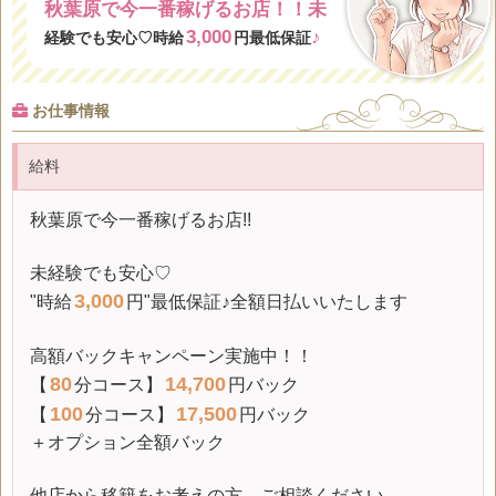
秋葉原で今一番稼げるお店！！未
3,000
♪
経験でも安心♡時給
円最低保証
お仕事情報
給料
秋葉原で今一番稼げるお店!!
未経験でも安心♡
3,000
"時給
円"
最低保証
♪全額日払いいたします
高額バックキャンペーン実施中！！
80
14,700
【
分コース】
円バック
100
17,500
【
分コース】
円バック
＋オプション全額バック
他店から移籍をお考えの方、ご相談ください