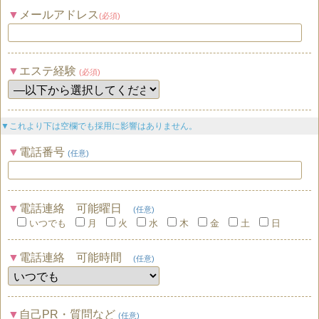
メールアドレス
(必須)
エステ経験
(必須)
▼これより下は空欄でも採用に影響はありません。
電話番号
(任意)
電話連絡 可能曜日
(任意)
いつでも
月
火
水
木
金
土
日
電話連絡 可能時間
(任意)
自己PR・質問など
(任意)