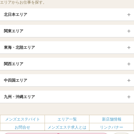
エリアからお仕事を探す。
北日本エリア
北日本TOP
関東エリア
北海道（札幌・旭川・函館）
青森
埼玉TOP
岩手 (盛岡・北上)
宮城 (仙台)
東海・北陸エリア
大宮・浦和・川口
越谷・春日部
福島 (いわき・郡山)
山形
東海・北陸TOP
所沢・川越
長野・松本・上田
山梨（甲府）
関西エリア
愛知（名古屋）
岐阜県
千葉TOP
茨城（水戸・取手）
栃木（宇都宮・小山）
京都
エリア
三重県
静岡県
中四国エリア
群馬（伊勢崎・高崎・前橋）
松戸・柏
船橋・習志野・千葉市
京都駅・伏見区
烏丸御池駅
北陸
東京TOP
中国・四国TOP
四条烏丸・河原町・祇園四条
大宮・西院・二条
九州・沖縄エリア
名古屋TOP
池袋・大塚
広島
新宿
岡山
三条・京都市役所前
名古屋・名駅・太閤通
栄・伏見・ 矢場町
九州TOP
渋谷・代々木・三軒茶屋
山口
新大久保・高田馬場
島根・鳥取
大阪
エリア
丸の内・久屋・高岳
大須・上前津・鶴舞
福岡
佐賀
メンズエステバイト
エリア一覧
新店舗情報
恵比寿・目黒・自由が丘
香川（高松）
赤坂・麻布・六本木
愛媛（松山）
梅田・北新地
肥後橋・淀屋橋・北浜
新栄町・東新町
千種・今池・黒川・大曽根
お問合せ
メンズエステ求人とは
リンクバナー
長崎
熊本
品川・五反田・蒲田
徳島
銀座・東京・新橋
高知
南森町・天満・京橋
日本橋（大阪市）