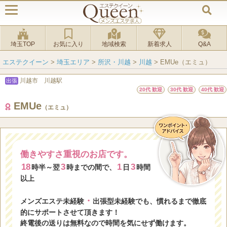
埼玉TOP
お気に入り
地域検索
新着求人
Q&A
エステクイーン
>
埼玉エリア
>
所沢・川越
>
川越
>
EMUe（エミュ）
川越市 川越駅
出張
20代 歓迎
30代 歓迎
40代 歓迎
EMUe
（エミュ）
働きやすさ重視のお店です。
18
3
1
3
時半～翌
時までの間で、
日
時間
以上
・
メンズエステ未経験
出張型未経験でも、慣れるまで徹底
的にサポートさせて頂きます！
終電後の送りは無料なので時間を気にせず働けます。