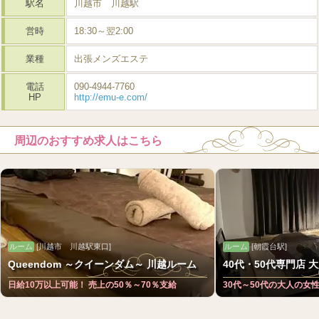
駅名
川越市 川越駅
営時
18:30～翌2:00
業種
出張メンズエステ
電話
090-4944-7760
HP
http://emu-e.com/
周辺のおすすめ求人はこちら
ルーム
[川越市 川越駅東口]
ルーム
[朝霞台駅]
Queendom ～クイーンダム～ 川越ルーム
40代・50代専門店 大
日給10万以上可能！ 売上の50％～70％支給
30代～50代の大人の女