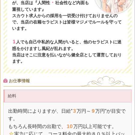
・
が、当店は『人間性
社会性など内面も
重視しています』
スカウト求人からの採用を一切受け付けておりませんの
で、当店の在籍セラピストは皆様マジメでルールを守って
います。
1
人でも自己中私的な人間がいると、他のセラピストに迷
惑をかけますし風紀が乱れます。
当店はそこに注意を払いながら健全店として運営しており
ます。
お仕事情報
給料
3
9
出勤時間によりますが、
日給
”
万円～
万円”が目安で
す。
10
もちろん長時間の出勤で、
万円以上可能です。
☆
実力に応じて、コース料金の最大約８０％以上バッ