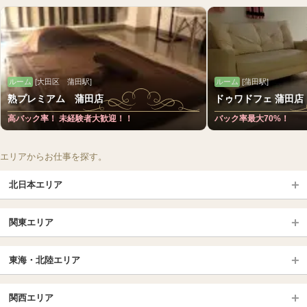
ルーム
[大田区 蒲田駅]
ルーム
[蒲田駅]
熟プレミアム 蒲田店
ドゥワドフェ 蒲田店
高バック率！ 未経験者大歓迎！！
バック率最大70%！
エリアからお仕事を探す。
北日本エリア
北日本TOP
関東エリア
北海道（札幌・旭川・函館）
青森
埼玉TOP
岩手 (盛岡・北上)
宮城 (仙台)
東海・北陸エリア
大宮・浦和・川口
越谷・春日部
福島 (いわき・郡山)
山形
東海・北陸TOP
所沢・川越
長野・松本・上田
山梨（甲府）
関西エリア