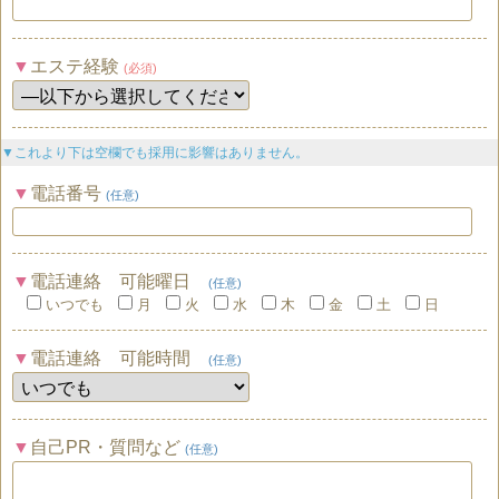
エステ経験
(必須)
▼これより下は空欄でも採用に影響はありません。
電話番号
(任意)
電話連絡 可能曜日
(任意)
いつでも
月
火
水
木
金
土
日
電話連絡 可能時間
(任意)
自己PR・質問など
(任意)