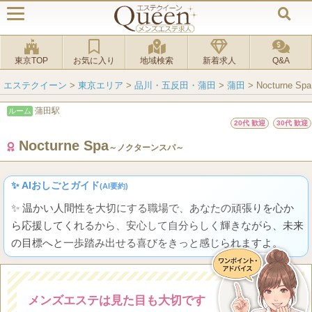
東京TOP
お気に入り
地域検索
新着求人
Q&A
エステクイーン
>
東京エリア
>
品川・五反田・蒲田
>
蒲田
>
Nocturne
蒲田駅
ルーム
20代 歓迎
30代 歓迎
Nocturne Spa
～ノクターンスパ～
✨ AIおしごとガイド
(AI要約)
✨ 温かい人間性を大切にする職場で、あなたの頑張りを心か
ら応援してくれるから、安心して自分らしく輝きながら、未来
の目標へと一歩踏み出せる喜びをきっと感じられますよ。
メンズエステは見た目も大切です