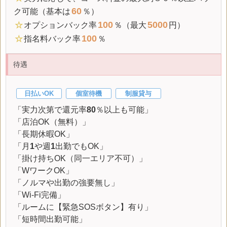
60
ク可能（基本は
％）
100
5000
☆
オプション
バック率
％（最大
円）
100
☆
指名料
バック率
％
待遇
日払いOK
個室待機
制服貸与
「実力次第で還元率
80
％以上も可能」
「店泊OK（無料）」
「長期休暇OK」
「月
1
や週
1
出勤でもOK」
「掛け持ちOK（同一エリア不可）」
「WワークOK」
「ノルマや出勤の強要無し」
「Wi-Fi完備」
「ルームに【緊急SOSボタン】有り」
「短時間出勤可能」