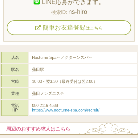
LINE応募ができます。
ns-hiro
簡単お友達登録
はこちら
店名
Nocturne Spa～ノクターンスパ～
駅名
蒲田駅
営時
10:00～翌3:30（最終受付は翌2:00）
業種
蒲田メンズエステ
電話
080-2116-4588
HP
https://www.nocturne-spa.com/recruit/
周辺のおすすめ求人はこちら