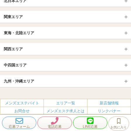
北日本エリア
北日本TOP
関東エリア
北海道（札幌・旭川・函館）
青森
埼玉TOP
岩手 (盛岡・北上)
宮城 (仙台)
東海・北陸エリア
大宮・浦和・川口
越谷・春日部
福島 (いわき・郡山)
山形
東海・北陸TOP
所沢・川越
長野・松本・上田
山梨（甲府）
関西エリア
愛知（名古屋）
岐阜県
千葉TOP
茨城（水戸・取手）
栃木（宇都宮・小山）
京都
エリア
三重県
静岡県
中四国エリア
群馬（伊勢崎・高崎・前橋）
松戸・柏
船橋・習志野・千葉市
京都駅・伏見区
烏丸御池駅
北陸
東京TOP
中国・四国TOP
四条烏丸・河原町・祇園四条
大宮・西院・二条
九州・沖縄エリア
名古屋TOP
池袋・大塚
広島
新宿
岡山
三条・京都市役所前
名古屋・名駅・太閤通
栄・伏見・ 矢場町
九州TOP
渋谷・代々木・三軒茶屋
山口
新大久保・高田馬場
島根・鳥取
大阪
エリア
丸の内・久屋・高岳
大須・上前津・鶴舞
福岡
佐賀
メンズエステバイト
エリア一覧
新店舗情報
恵比寿・目黒・自由が丘
香川（高松）
赤坂・麻布・六本木
愛媛（松山）
梅田・北新地
肥後橋・淀屋橋・北浜
新栄町・東新町
千種・今池・黒川・大曽根
お問合せ
メンズエステ求人とは
リンクバナー
長崎
熊本
品川・五反田・蒲田
徳島
銀座・東京・新橋
高知
南森町・天満・京橋
日本橋（大阪市）
金山・熱田
一宮・津島・小牧
プライバシーポリシー・利用規約
無料掲載
会社概要
大分
鹿児島
飯田橋・水道橋・市ヶ谷
神田・秋葉原・人形町
難波（なんば）
南船場・心斎橋・長堀橋
春日井・豊田・東海
刈谷・安城・岡崎・豊橋
応募フォーム
電話応募
LINE応募
お気に入り
エステクイーン
宮崎
沖縄
上野・鶯谷
赤羽・板橋