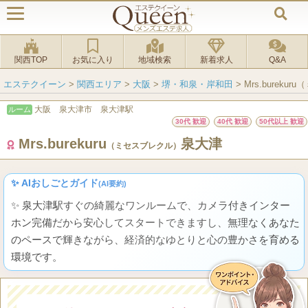
関西TOP
お気に入り
地域検索
新着求人
Q&A
エステクイーン
>
関西エリア
>
大阪
>
堺・和泉・岸和田
>
Mrs.burek
大阪 泉大津市 泉大津駅
ルーム
30代 歓迎
40代 歓迎
50代以上 歓迎
Mrs.burekuru
泉大津
（ミセスブレクル）
✨ AIおしごとガイド
(AI要約)
✨ 泉大津駅すぐの綺麗なワンルームで、カメラ付きインター
ホン完備だから安心してスタートできますし、無理なくあなた
のペースで輝きながら、経済的なゆとりと心の豊かさを育める
環境です。