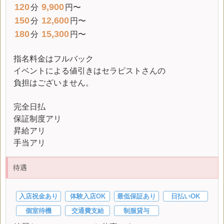
120
9,900
分
円〜
150
12,600
分
円〜
180
15,300
分
円〜
指名料金はフルバック
イベントによる値引きはセラピストさんの
負担はございません。
完全日払
保証制度アリ
昇給アリ
手当アリ
待遇
入店祝金あり
体験入店OK
最低保証あり
日払いOK
個室待機
交通費支給
制服貸与