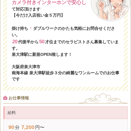
カメラ付きインターホンで安心し
て対応頂けます
【今だけ入店祝い金５万円】
・
掛け持ち
ダブルワークのかたも気軽にお問合せくださ
い。
20
50
代後半から
才位までのセラピストさん募集していま
す。
泉大津駅に新規OPEN致します！
大阪府泉大津市
南海本線 泉大津駅徒歩３分の綺麗なワンルームでのお仕事
です
お仕事情報
給料
90
7,200
分
円〜