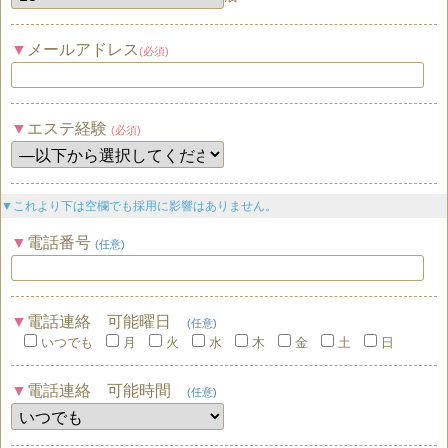
メールアドレス
(必須)
エステ経験
(必須)
▼これより下は空欄でも採用に影響はありません。
電話番号
(任意)
電話連絡 可能曜日
(任意)
いつでも
月
火
水
木
金
土
日
電話連絡 可能時間
(任意)