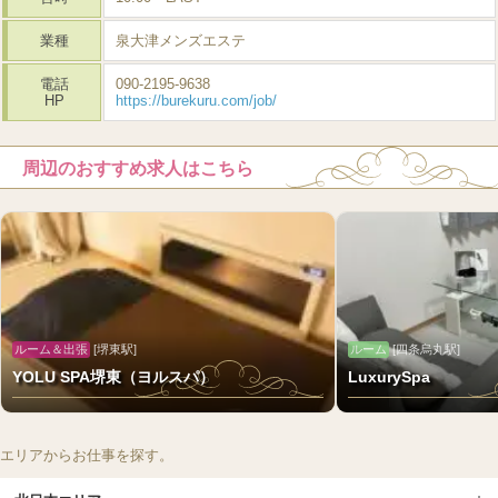
業種
泉大津メンズエステ
電話
090-2195-9638
HP
https://burekuru.com/job/
周辺のおすすめ求人はこちら
ルーム＆出張
[堺東駅]
ルーム
[四条烏丸駅]
YOLU SPA堺東（ヨルスパ）
LuxurySpa
エリアからお仕事を探す。