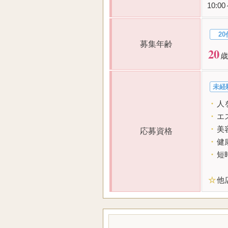
10:
20
募集年齢
20
歳
未経
・
人
・
エ
・
美
応募資格
・
健
・
短
☆
他