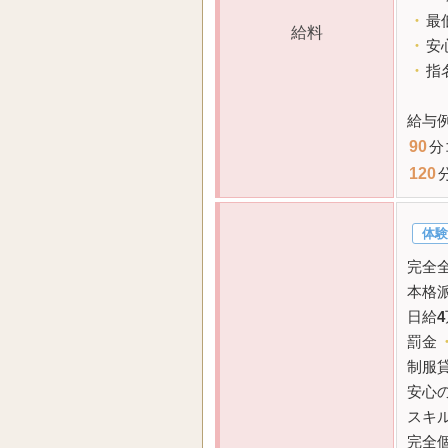
・
最
給料
・
安
・
指
給与
90
分
120
体験
完全
本格
日給
4
罰金
制服
安心
スキ
完全