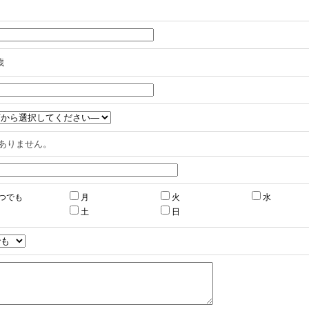
歳
ありません。
つでも
月
火
水
土
日