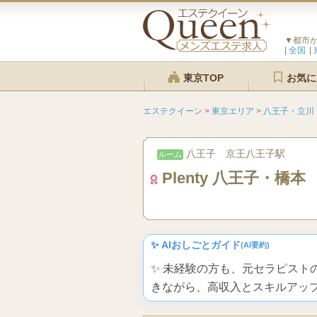
▼都市
全国
東京TOP
お気に
エステクイーン
>
東京エリア
>
八王子・立川
八王子 京王八王子駅
ルーム
Plenty 八王子・橋本
✨ AIおしごとガイド
(AI要約)
✨ 未経験の方も、元セラピス
きながら、高収入とスキルアッ