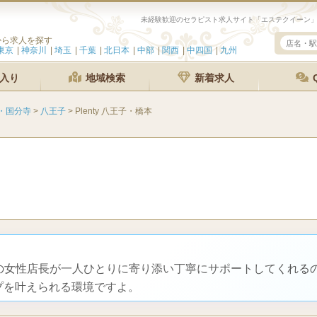
から求人を探す
東京
神奈川
埼玉
千葉
北日本
中部
関西
中四国
九州
入り
地域検索
新着求人
・国分寺
>
八王子
>
Plenty 八王子・橋本
トの女性店長が一人ひとりに寄り添い丁寧にサポートしてくれる
プを叶えられる環境ですよ。