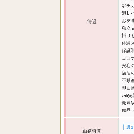
駅チ
週
1
～
お友
待遇
独立
掛け
体験
保証
コロ
安心
店泊
不動
即面
wifi
最高
備品
週１
勤務時間