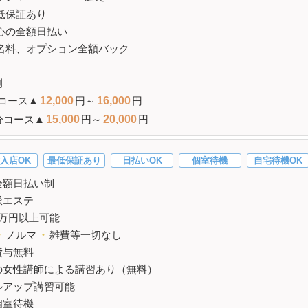
低保証
あり
心の全額日払い
名料、オプション全額バック
例
コース▲
12,000
円～
16,000
円
分コース▲
15,000
円～
20,000
円
入店OK
最低保証あり
日払いOK
個室待機
自宅待機OK
全額日払い制
派エステ
万円以上可能
・
ノルマ
・
雑費等一切なし
貸与無料
の女性講師による講習あり（無料）
ルアップ講習可能
個室待機