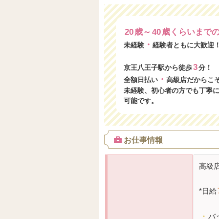
20
歳～
40
歳くらいまで
・
未経験
経験者ともに大歓迎
3
京王八王子駅から徒歩
分！
・
全額日払い
高級店だからこ
未経験、初心者の方でも丁寧
可能です。
お仕事情報
高級
*
日給
・
バ