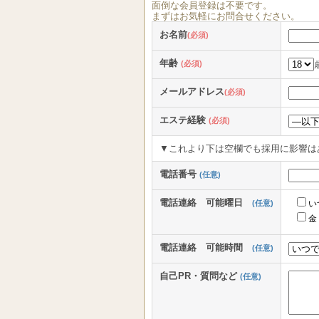
面倒な
会員登録
は
不要
です。
まずはお気軽にお問合せください。
お名前
(必須)
年齢
(必須)
メールアドレス
(必須)
エステ経験
(必須)
▼これより下は空欄でも採用に影響は
電話番号
(任意)
電話連絡 可能曜日
(任意)
い
金
電話連絡 可能時間
(任意)
自己PR・質問など
(任意)