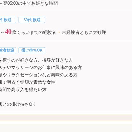
00～翌05:00の中でお好きな時間
代 歓迎
30代 歓迎
40
～
歳くらいまでの経験者
・
未経験者ともに大歓迎
験者歓迎
掛け持ちOK
を癒すのが好きな方、接客が好きな方
ステやマッサージのお仕事に興味のある方
容やリラクゼーションなど興味のある方
康で明るく笑顔が素敵な女性
時間で高収入を得たい方
店との掛け持ちOK