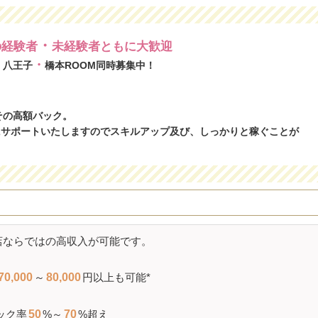
・
の経験者
未経験者ともに大歓迎
・
！八王子
橋本ROOM同時募集中！
その高額バック。
にサポートいたしますのでスキルアップ及び、しっかりと稼ぐことが
店ならではの高収入が可能です。
70,000
～
80,000
円以上も可能*
ック率
50
%～
70
%超え