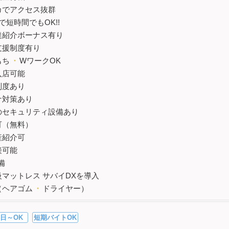
カでアクセス抜群
で短時間でもOK!!
達紹介ボーナス有り
支援制度有り
もち
・
WワークOK
入店可能
制度あり
ナ対策あり
のセキュリティ設備あり
可（無料）
産紹介可
接可能
完備
級マットレス サバイDXを導入
（ヘアゴム
・
ドライヤー）
日～OK
短期バイトOK