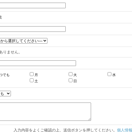
歳
ありません。
つでも
月
火
水
土
日
入力内容をよくご確認の上、送信ボタンを押してください。
個人情