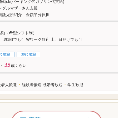
通勤ok(パーキング代ガソリン代支給)
ングルマザーさん支援
携託児所紹介、金額半分負担
出勤（希望シフト制）
、週1回でも可 Wワーク歓迎 土、日だけでも可
代 歓迎
30代 歓迎
35
～
歳くらい
験者大歓迎
・
経験者優遇 既婚者歓迎
・
学生歓迎