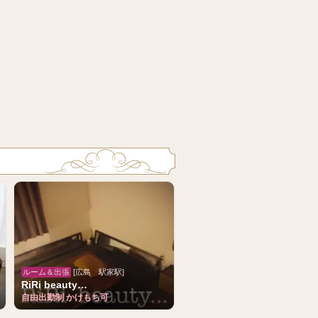
ルーム＆出張
[広島 駅家駅]
RiRi beauty…
自由出勤制 かけもち可