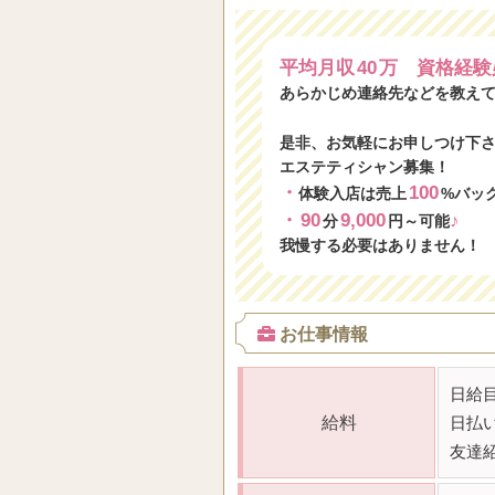
平均月収
40
万 資格経験
あらかじめ連絡先などを教えて
是非、お気軽にお申しつけ下
エステティシャン募集！
・
100
体験入店は売上
%バッ
・
90
9,000
♪
分
円～可能
我慢する必要はありません！
お仕事情報
日給
給料
日払い
友達紹