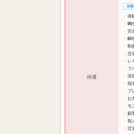
体験
・
体
・
90
・
完
・
6
・
制
・
交
・
レ
・
フ
・
深
待遇
・
指
・
プ
・
お
・
モ
・
顧
・
知
・
交