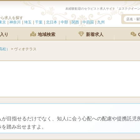
未経験歓迎のセラピスト求人サイト「エステクイー
から求人を探す
東京
神奈川
埼玉
千葉
北日本
中部
関西
中四国
九州
入り
地域検索
新着求人
高松）
>
ヴィオテラス
収入が目指せるだけでなく、知人に会う心配への配慮や提携託児
歩を踏み出せますよ。