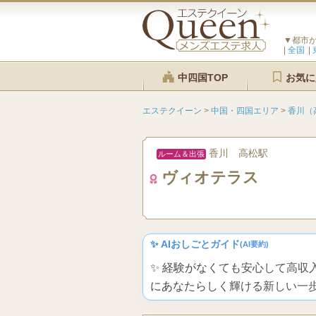
▼都市
全国
中四国TOP
お気に
エステクイーン
>
中国・四国エリア
>
香川（
香川 高松駅
ルーム＆出張
ヴィオテラス
✨ AIおしごとガイド
(AI要約)
✨ 経験がなくても安心して高
にあなたらしく輝ける新しい一