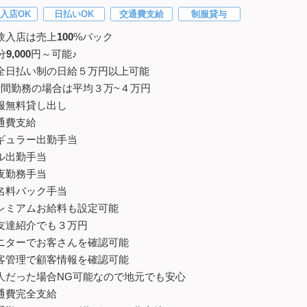
入店OK
日払いOK
交通費支給
制服貸与
験入店は売上
100
%バック
分
9,000
円～可能♪
全日払い制の日給５万円以上可能
時間勤務の場合は平均３万~４万円
服無料貸し出し
通費支給
ギュラー出勤手当
ル出勤手当
夜勤務手当
名料バック手当
レミアムお給料も設定可能
友達紹介でも３万円
ニターでお客さんを確認可能
客管理で顧客情報を確認可能
人だった場合NG可能なので地元でも安心
通費完全支給