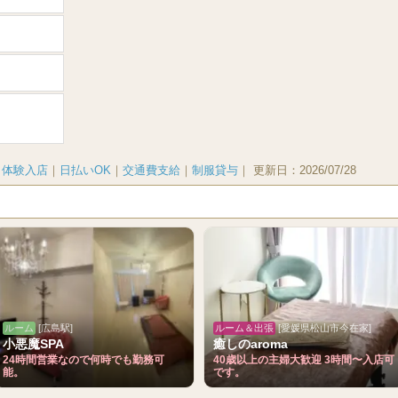
｜
体験入店
｜
日払いOK
｜
交通費支給
｜
制服貸与
｜
更新日：
2026/07/28
ルーム
[広島駅]
ルーム＆出張
[愛媛県松山市今在家]
小悪魔SPA
癒しのaroma
24時間営業なので何時でも勤務可
40歳以上の主婦大歓迎 3時間〜入店可
能。
です。