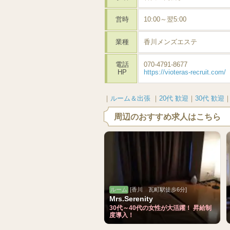
営時
10:00～翌5:00
業種
香川メンズエステ
電話
070-4791-8677
HP
https://vioteras-recruit.com/
｜
ルーム＆出張
｜
20代 歓迎
｜
30代 歓迎
周辺のおすすめ求人はこちら
ルーム
[香川 瓦町駅徒歩6分]
Mrs.Serenity
30代～40代の女性が大活躍！ 昇給制
度導入！