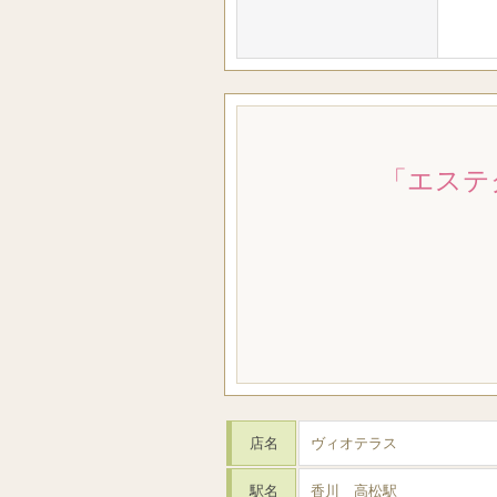
「エステ
店名
ヴィオテラス
駅名
香川 高松駅