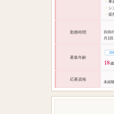
・
車
・
シ
・
提
自由
勤務時間
月1回
20
募集年齢
18
歳
応募資格
未経