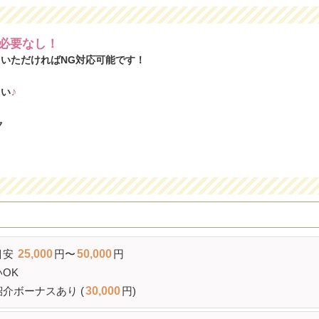
必要なし！
いただければNG対応可能です！
♪
さい
ク
目安
25,000
円〜
50,000
円
OK
介ボーナスあり (
30,000
円)