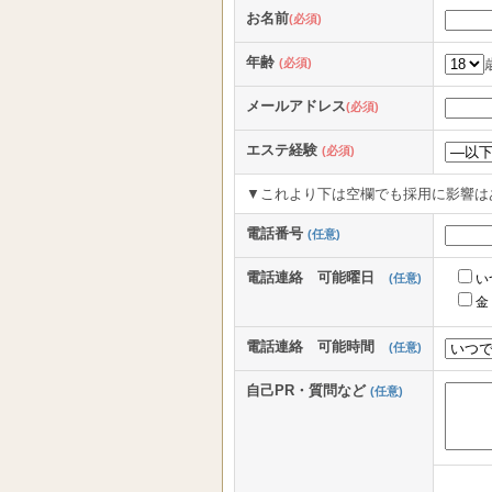
お名前
(必須)
年齢
(必須)
メールアドレス
(必須)
エステ経験
(必須)
▼これより下は空欄でも採用に影響は
電話番号
(任意)
電話連絡 可能曜日
(任意)
い
金
電話連絡 可能時間
(任意)
自己PR・質問など
(任意)