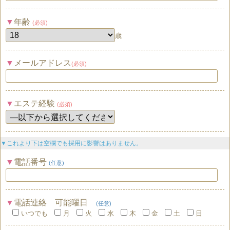
年齢
(必須)
歳
メールアドレス
(必須)
エステ経験
(必須)
▼これより下は空欄でも採用に影響はありません。
電話番号
(任意)
電話連絡 可能曜日
(任意)
いつでも
月
火
水
木
金
土
日