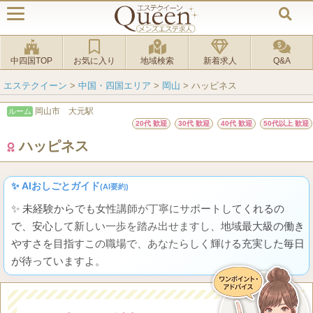
中四国TOP
お気に入り
地域検索
新着求人
Q&A
エステクイーン
>
中国・四国エリア
>
岡山
>
ハッピネス
岡山市 大元駅
ルーム
20代 歓迎
30代 歓迎
40代 歓迎
50代以上 歓迎
ハッピネス
✨ AIおしごとガイド
(AI要約)
✨ 未経験からでも女性講師が丁寧にサポートしてくれるの
で、安心して新しい一歩を踏み出せますし、地域最大級の働き
やすさを目指すこの職場で、あなたらしく輝ける充実した毎日
が待っていますよ。