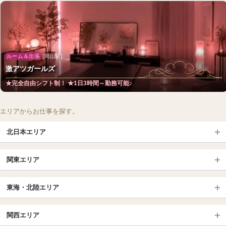
ルーム＆出張
[岡山駅]
激アツガールズ
★完全自由シフト制！ ★1日3時間～勤務可能♪
エリアからお仕事を探す。
北日本エリア
北日本TOP
関東エリア
北海道（札幌・旭川・函館）
青森
埼玉TOP
岩手 (盛岡・北上)
宮城 (仙台)
東海・北陸エリア
大宮・浦和・川口
越谷・春日部
福島 (いわき・郡山)
山形
東海・北陸TOP
所沢・川越
長野・松本・上田
山梨（甲府）
関西エリア
愛知（名古屋）
岐阜県