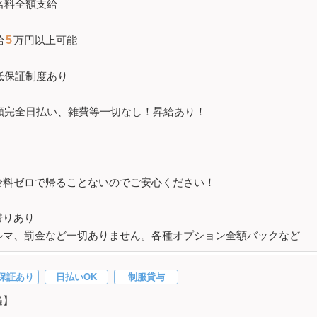
名料全額支給
給
5
万円以上可能
低保証
制度あり
額完全日払い、雑費等一切なし！昇給あり！
お給料ゼロで帰ることないのでご安心ください！
借りあり
ルマ、罰金など一切ありません。各種オプション全額バックなど
保証あり
日払いOK
制服貸与
遇】