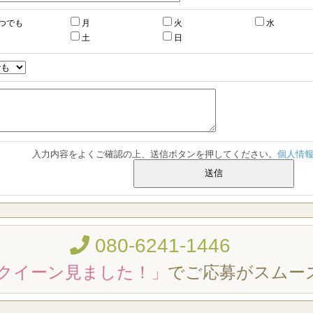
つでも
月
火
水
土
日
入力内容をよくご確認の上、送信ボタンを押してください。
個人情
080-6241-1446
クイーン見ました！」
でご応募がスムー