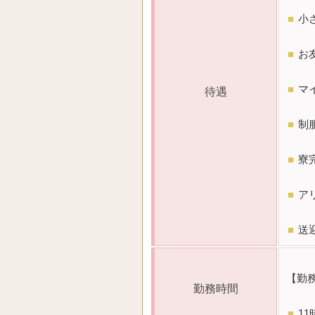
■
小
■
お
■
マ
待遇
■
制
■
寮
■
ア
■
送
【勤
勤務時間
■
11