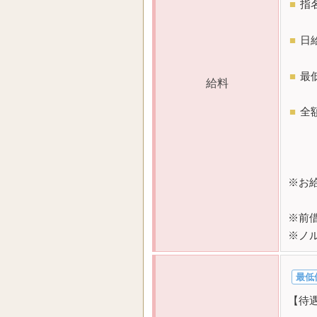
■
指
■
日
■
最
給料
■
全
​※
​※前
※ノ
最低
【待