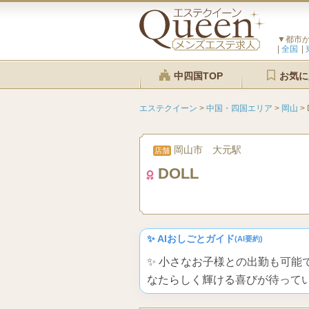
▼都市
全国
中四国TOP
お気に
エステクイーン
>
中国・四国エリア
>
岡山
>
岡山市 大元駅
店舗
DOLL
✨ AIおしごとガイド
(AI要約)
✨ 小さなお子様との出勤も可
なたらしく輝ける喜びが待って