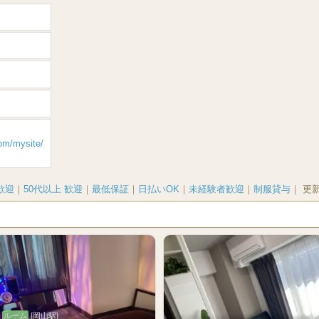
om/mysite/
 歓迎
｜
50代以上 歓迎
｜
最低保証
｜
日払いOK
｜
未経験者歓迎
｜
制服貸与
｜
更
ルーム
[岡山駅]