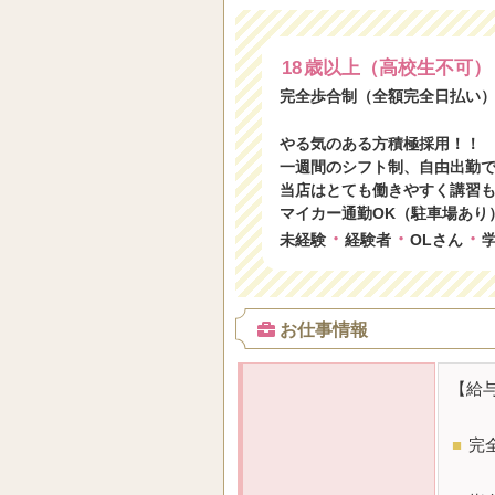
18
歳以上（高校生不可）
完全歩合制（全額完全日払い
やる気のある方積極採用！！
一週間のシフト制、自由出勤
当店はとても働きやすく講習
マイカー通勤OK（駐車場あり
・
・
・
未経験
経験者
OLさん
お仕事情報
【給
■
完