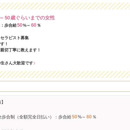
～
50
歳ぐらいまでの女性
50
60
）：歩合給
%～
％
 セラピスト募集
です！
も親切丁寧に教えます！
）
♪
学生さん大歓迎です
与】
全歩合制（全額完全日払い）：歩合給
50
%～
60
％