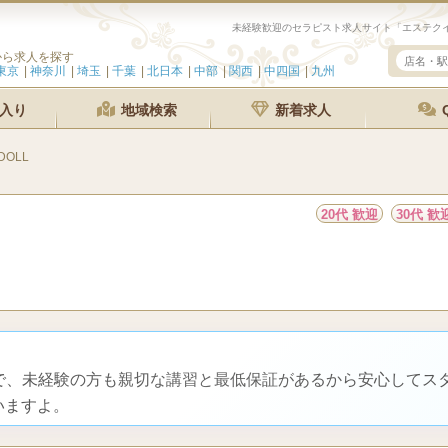
未経験歓迎のセラピスト求人サイト「エステクイ
から求人を探す
東京
神奈川
埼玉
千葉
北日本
中部
関西
中四国
九州
入り
地域検索
新着求人
DOLL
20代 歓迎
30代 歓
能で、未経験の方も親切な講習と最低保証があるから安心してス
いますよ。