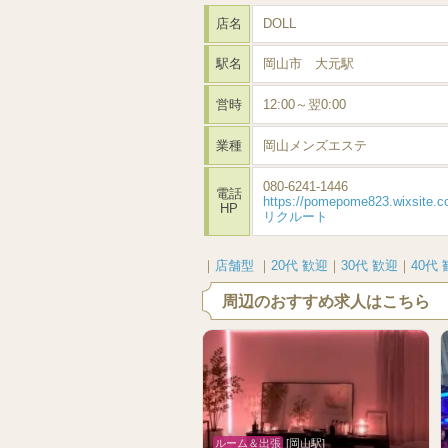
店名
DOLL
駅名
岡山市 大元駅
営時
12:00～翌0:00
業種
岡山メンズエステ
080-6241-1446
電話
https://pomepome823.wixsite.c
HP
リクルート
｜
店舗型
｜
20代 歓迎
｜
30代 歓迎
｜
40代
周辺のおすすめ求人はこちら
ルーム＆出張
[岡山駅]