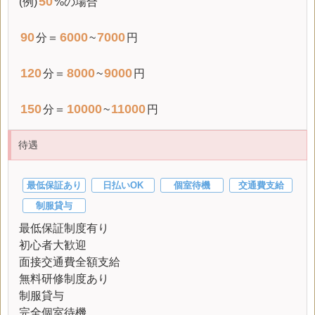
50
(例)
%の場合
90
6000
7000
分＝
~
円
120
8000
9000
分＝
~
円
150
10000
11000
分＝
~
円
待遇
最低保証あり
日払いOK
個室待機
交通費支給
制服貸与
最低保証制度有り
初心者大歓迎
面接交通費全額支給
無料研修制度あり
制服貸与
完全個室待機