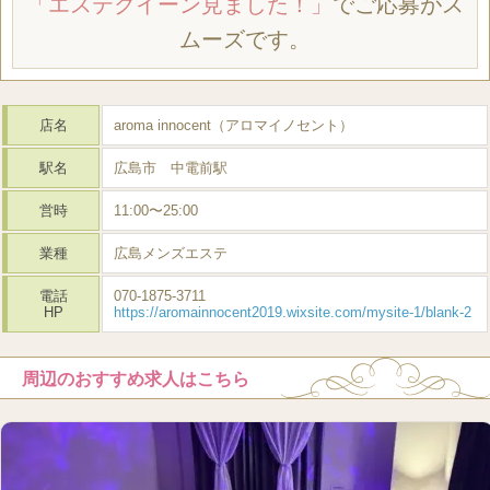
「エステクイーン見ました！」
でご応募がス
ムーズです。
店名
aroma innocent（アロマイノセント）
駅名
広島市 中電前駅
営時
11:00〜25:00
業種
広島メンズエステ
電話
070-1875-3711
HP
https://aromainnocent2019.wixsite.com/mysite-1/blank-2
周辺のおすすめ求人はこちら