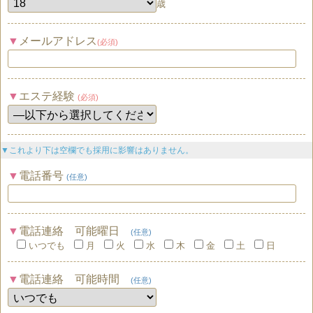
歳
メールアドレス
(必須)
エステ経験
(必須)
▼これより下は空欄でも採用に影響はありません。
電話番号
(任意)
電話連絡 可能曜日
(任意)
いつでも
月
火
水
木
金
土
日
電話連絡 可能時間
(任意)