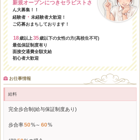
新規オープンにつきセラピストさ
ん大募集！！
・
経験者
未経験者大歓迎！
ご応募おまちしております！
18
35
歳以上
歳以下の女性の方(高校生不可)
最低保証制度有り
面接交通費全額支給
初心者大歓迎
お仕事情報
給料
完全歩合制(給与保証制度あり)
50
60
歩合率
%～
%