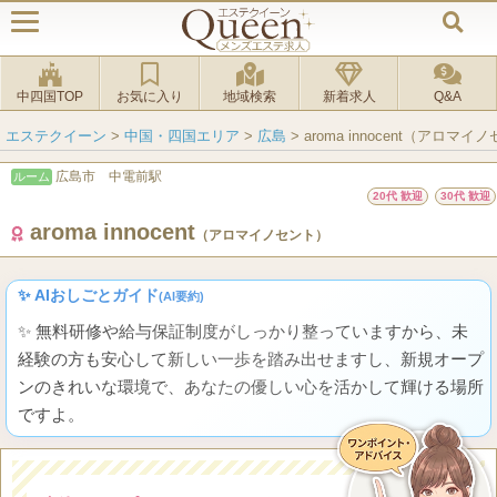
中四国TOP
お気に入り
地域検索
新着求人
Q&A
エステクイーン
>
中国・四国エリア
>
広島
>
aroma innocent（アロマイ
広島市 中電前駅
ルーム
20代 歓迎
30代 歓迎
aroma innocent
（アロマイノセント）
✨ AIおしごとガイド
(AI要約)
✨ 無料研修や給与保証制度がしっかり整っていますから、未
経験の方も安心して新しい一歩を踏み出せますし、新規オープ
ンのきれいな環境で、あなたの優しい心を活かして輝ける場所
ですよ。