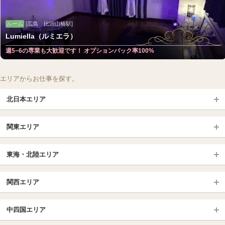
ルーム
[広島 比治山橋駅]
Lumiella（ルミエラ）
週5~6の専業も大歓迎です！ オプションバック率100%
エリアからお仕事を探す。
北日本エリア
北日本TOP
関東エリア
北海道（札幌・旭川・函館）
青森
埼玉TOP
岩手 (盛岡・北上)
宮城 (仙台)
東海・北陸エリア
大宮・浦和・川口
越谷・春日部
福島 (いわき・郡山)
山形
東海・北陸TOP
所沢・川越
長野・松本・上田
山梨（甲府）
関西エリア
愛知（名古屋）
岐阜県
千葉TOP
茨城（水戸・取手）
栃木（宇都宮・小山）
京都
エリア
三重県
静岡県
中四国エリア
群馬（伊勢崎・高崎・前橋）
松戸・柏
船橋・習志野・千葉市
京都駅・伏見区
烏丸御池駅
北陸