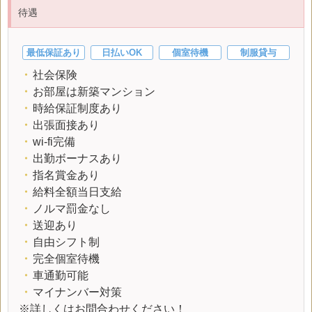
待遇
最低保証あり
日払いOK
個室待機
制服貸与
・
社会保険
・
お部屋は新築マンション
・
時給保証制度あり
・
出張面接あり
・
wi-fi完備
・
出勤ボーナスあり
・
指名賞金あり
・
給料全額当日支給
・
ノルマ罰金なし
・
送迎あり
・
自由シフト制
・
完全個室待機
・
車通勤可能
・
マイナンバー対策
※詳しくはお問合わせください！