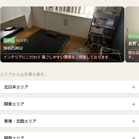
ルーム
ルーム
[仙台駅]
長野
SHIZUKU
競合
インテリアにこだわり 過ごしやすい環境をご用意しております
す。
エリアからお仕事を探す。
北日本エリア
北日本TOP
関東エリア
北海道（札幌・旭川・函館）
青森
埼玉TOP
岩手 (盛岡・北上)
宮城 (仙台)
東海・北陸エリア
大宮・浦和・川口
越谷・春日部
福島 (いわき・郡山)
山形
東海・北陸TOP
所沢・川越
長野・松本・上田
山梨（甲府）
関西エリア