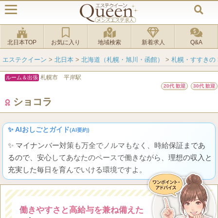
北日本TOP
お気に入り
地域検索
新着求人
Q&A
エステクイーン
>
北日本
>
北海道（札幌・旭川・函館）
>
札幌・すすきの
札幌市 平岸駅
ルーム＆出張
20代 歓迎
30代 歓迎
ショコラ
✨ AIおしごとガイド
(AI要約)
✨ マイナンバー対策も万全でノルマもなく、時給保証まであ
るので、安心してあなたのペースで働きながら、理想の収入と
充実した毎日を育んでいける環境ですよ。
働きやすさと高給与を兼ね備えた