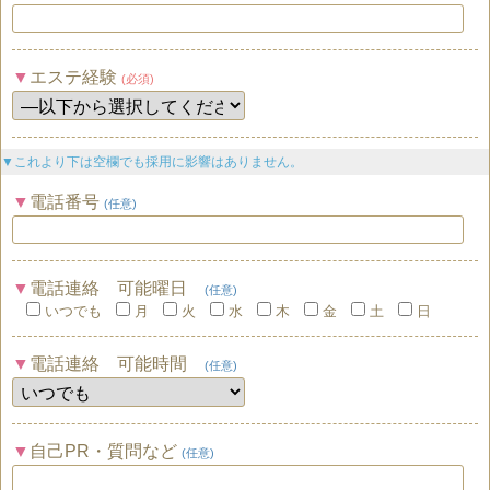
エステ経験
(必須)
▼これより下は空欄でも採用に影響はありません。
電話番号
(任意)
電話連絡 可能曜日
(任意)
いつでも
月
火
水
木
金
土
日
電話連絡 可能時間
(任意)
自己PR・質問など
(任意)