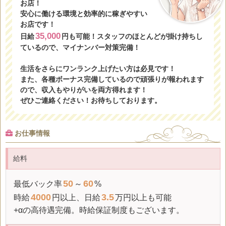
お店！
安心に働ける環境と効率的に稼ぎやすい
お店です！
35,000
日給
円も可能！スタッフのほとんどが掛け持ちし
ているので、マイナンバー対策完備！
生活をさらにワンランク上げたい方は必見です！
また、各種ボーナス完備しているので頑張りが報われます
ので、収入もやりがいを両方得れます！
ぜひご連絡ください！お待ちしております。
お仕事情報
給料
50
60
最低
バック率
～
%
4000
3.5
時給
円以上、
日給
万円以上も可能
+αの高待遇完備。
時給保証
制度もございます。