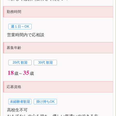
勤務時間
週１日～OK
営業時間内で応相談
募集年齢
20代 歓迎
30代 歓迎
18
35
歳～
歳
応募資格
未経験者歓迎
掛け持ちOK
高校生不可