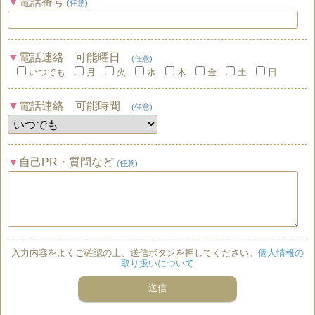
電話番号
(任意)
電話連絡 可能曜日
(任意)
いつでも
月
火
水
木
金
土
日
電話連絡 可能時間
(任意)
自己PR・質問など
(任意)
入力内容をよくご確認の上、送信ボタンを押してください。
個人情報の
取り扱いについて