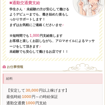
■
通勤交通費支給
・
学生さん
未経験の方が安心して働ける
ようデビューまでも、働き始めた後もし
っかりサポートします！
♪
まずはお気軽にご連絡くださいませ
1,000
※短時間でも
円支給致します
お客様と楽しくお話しながら、アロマオイルによるマッサ
♪
ージをして頂きます
未経験でも安心して働けるお店です！！
お仕事情報
給料
30,000
【安定して
円以上稼げます】
1000
最低時給
円～の
時給保証
1000
通勤交通費
円支給