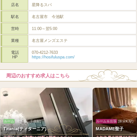
店名
星降るスパ
駅名
名古屋市 今池駅
営時
11:00～翌5:00
業種
名古屋メンズエステ
電話
070-4212-7633
HP
https://hosifuluspa.com/
周辺のおすすめ求人はこちら
ルーム
[名古屋 千種駅]
ルーム＆出張
[新栄町駅]
Titania(ティターニア)
MADAME聖子