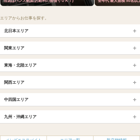
当店はバンス制度(お給料の前借りＯＫ！)
全年代 最大規模 50名
エリアからお仕事を探す。
北日本エリア
北日本TOP
関東エリア
北海道（札幌・旭川・函館）
青森
埼玉TOP
岩手 (盛岡・北上)
宮城 (仙台)
東海・北陸エリア
大宮・浦和・川口
越谷・春日部
福島 (いわき・郡山)
山形
東海・北陸TOP
所沢・川越
長野・松本・上田
山梨（甲府）
関西エリア
愛知（名古屋）
岐阜県
千葉TOP
茨城（水戸・取手）
栃木（宇都宮・小山）
京都
エリア
三重県
静岡県
中四国エリア
群馬（伊勢崎・高崎・前橋）
松戸・柏
船橋・習志野・千葉市
京都駅・伏見区
烏丸御池駅
北陸
東京TOP
中国・四国TOP
四条烏丸・河原町・祇園四条
大宮・西院・二条
九州・沖縄エリア
名古屋TOP
池袋・大塚
広島
新宿
岡山
三条・京都市役所前
名古屋・名駅・太閤通
栄・伏見・ 矢場町
九州TOP
渋谷・代々木・三軒茶屋
山口
新大久保・高田馬場
島根・鳥取
大阪
エリア
丸の内・久屋・高岳
大須・上前津・鶴舞
福岡
佐賀