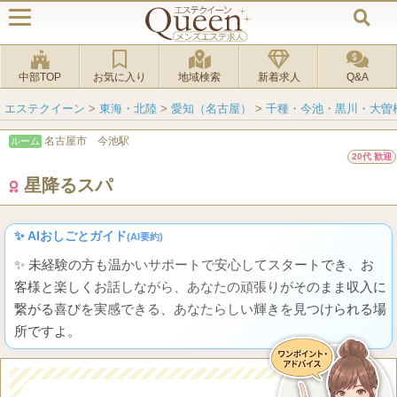
中部TOP
お気に入り
地域検索
新着求人
Q&A
エステクイーン
>
東海・北陸
>
愛知（名古屋）
>
千種・今池・黒川・大曽
名古屋市 今池駅
ルーム
20代 歓迎
星降るスパ
✨ AIおしごとガイド
(AI要約)
✨ 未経験の方も温かいサポートで安心してスタートでき、お
客様と楽しくお話しながら、あなたの頑張りがそのまま収入に
繋がる喜びを実感できる、あなたらしい輝きを見つけられる場
所ですよ。