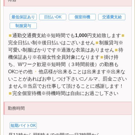
最低保証あり
日払いOK
個室待機
交通費支給
制服貸与
■
通勤交通費支給※短時間でも
1,000
円支給致します
■
完全日払い制※後日払いはございません
■
制服貸与※
可愛い制服ばかりです※過激な衣装はありません
■
待
機保証あり※在籍女性全員対象になります
■
掛け持
ち、Wワーク歓迎※短時間（３時間前後）の勤務も
OK□その他
・
他店様が出来ることは出来ます※出来な
いことがあればお申しつけ下さい□ノルマ、罰金ござい
ません※当店でお仕事して頂けることに感謝します！
■
完全個室待機※待機時間は自由にお過ごし下さい
勤務時間
短期バイトOK