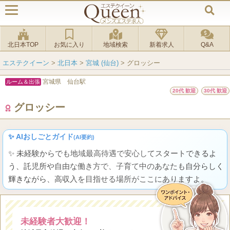
北日本TOP
お気に入り
地域検索
新着求人
Q&A
エステクイーン
>
北日本
>
宮城 (仙台)
>
グロッシー
宮城県 仙台駅
ルーム＆出張
20代 歓迎
30代 歓迎
グロッシー
✨ AIおしごとガイド
(AI要約)
✨ 未経験からでも地域最高待遇で安心してスタートできるよ
う、託児所や自由な働き方で、子育て中のあなたも自分らしく
輝きながら、高収入を目指せる場所がここにありますよ。
未経験者大歓迎！