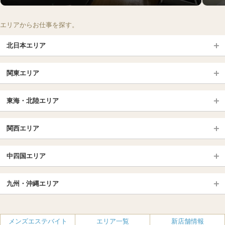
エリアからお仕事を探す。
北日本エリア
北日本TOP
関東エリア
北海道（札幌・旭川・函館）
青森
埼玉TOP
岩手 (盛岡・北上)
宮城 (仙台)
東海・北陸エリア
大宮・浦和・川口
越谷・春日部
福島 (いわき・郡山)
山形
東海・北陸TOP
所沢・川越
長野・松本・上田
山梨（甲府）
関西エリア
愛知（名古屋）
岐阜県
千葉TOP
茨城（水戸・取手）
栃木（宇都宮・小山）
京都
エリア
三重県
静岡県
中四国エリア
群馬（伊勢崎・高崎・前橋）
松戸・柏
船橋・習志野・千葉市
京都駅・伏見区
烏丸御池駅
北陸
東京TOP
中国・四国TOP
四条烏丸・河原町・祇園四条
大宮・西院・二条
九州・沖縄エリア
名古屋TOP
池袋・大塚
広島
新宿
岡山
三条・京都市役所前
名古屋・名駅・太閤通
栄・伏見・ 矢場町
九州TOP
渋谷・代々木・三軒茶屋
山口
新大久保・高田馬場
島根・鳥取
大阪
エリア
丸の内・久屋・高岳
大須・上前津・鶴舞
福岡
佐賀
メンズエステバイト
エリア一覧
新店舗情報
恵比寿・目黒・自由が丘
香川（高松）
赤坂・麻布・六本木
愛媛（松山）