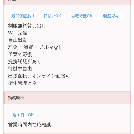
最低保証あり
日払いOK
自宅待機OK
制服貸与
制服無料貸し出し
Wi-fi完備
自由出勤
罰金
・
雑費
・
ノルマなし
子育て応援
提携託児所あり
待機中自由
出張面接、オンライン面接可
衛生管理万全
勤務時間
週１日～OK
営業時間内で応相談