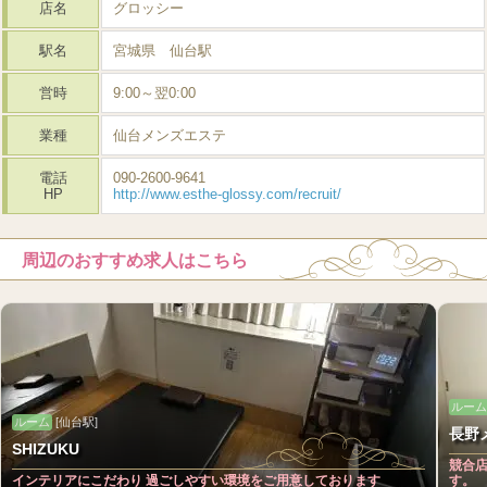
店名
グロッシー
駅名
宮城県 仙台駅
営時
9:00～翌0:00
業種
仙台メンズエステ
電話
090-2600-9641
HP
http://www.esthe-glossy.com/recruit/
周辺のおすすめ求人はこちら
ルーム
ルーム
[仙台駅]
長野
SHIZUKU
競合
インテリアにこだわり 過ごしやすい環境をご用意しております
す。