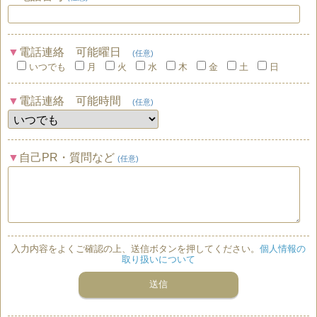
電話連絡 可能曜日
(任意)
いつでも
月
火
水
木
金
土
日
電話連絡 可能時間
(任意)
自己PR・質問など
(任意)
入力内容をよくご確認の上、送信ボタンを押してください。
個人情報の
取り扱いについて