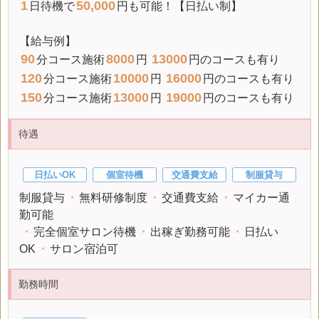
1
50,000
日待機で
円も可能！【日払い制】
【給与例】
90
8000
13000
分コース施術
円
円のコースも有り
120
10000
16000
分コース施術
円
円のコースも有り
150
13000
19000
分コース施術
円
円のコースも有り
待遇
日払いOK
個室待機
交通費支給
制服貸与
制服貸与
・
無料研修制度
・
交通費支給
・
マイカー通
勤可能
・
完全個室サロン待機
・
出稼ぎ勤務可能
・
日払い
OK
・
サロン宿泊可
勤務時間