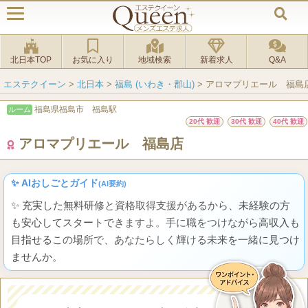
北日本TOP
お気に入り
地域検索
新着求人
Q&A
エステクイーン
>
北日本
>
福島 (いわき・郡山)
>
アロマプリエール 福島
福島県福島市 福島駅
ルーム
20代 歓迎
30代 歓迎
40代 歓迎
アロマプリエール 福島店
✨ AIおしごとガイド
(AI要約)
✨ 充実した無料研修と資格取得支援があるから、未経験の方
も安心してスタートできますよ。手に職をつけながら高収入も
目指せるこの場所で、あなたらしく輝ける未来を一緒に見つけ
ませんか。