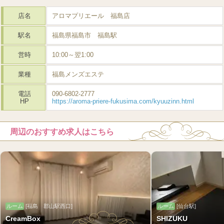
店名
アロマプリエール 福島店
駅名
福島県福島市 福島駅
営時
10:00～翌1:00
業種
福島メンズエステ
電話
090-6802-2777
HP
https://aroma-priere-fukusima.com/kyuuzinn.html
周辺のおすすめ求人はこちら
ルーム
[福島 郡山駅西口]
ルーム
[仙台駅]
CreamBox
SHIZUKU