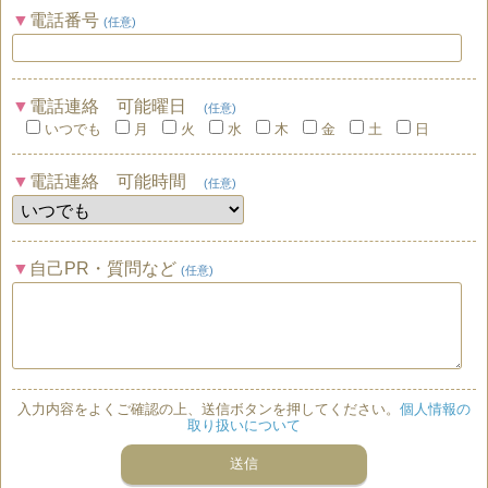
電話番号
(任意)
電話連絡 可能曜日
(任意)
いつでも
月
火
水
木
金
土
日
電話連絡 可能時間
(任意)
自己PR・質問など
(任意)
入力内容をよくご確認の上、送信ボタンを押してください。
個人情報の
取り扱いについて