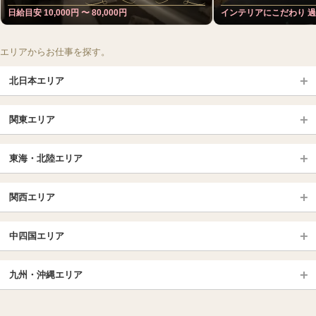
日給目安 10,000円 〜 80,000円
インテリアにこだわり 
エリアからお仕事を探す。
北日本エリア
北日本TOP
関東エリア
北海道（札幌・旭川・函館）
青森
埼玉TOP
岩手 (盛岡・北上)
宮城 (仙台)
東海・北陸エリア
大宮・浦和・川口
越谷・春日部
福島 (いわき・郡山)
山形
東海・北陸TOP
所沢・川越
長野・松本・上田
山梨（甲府）
関西エリア
愛知（名古屋）
岐阜県
千葉TOP
茨城（水戸・取手）
栃木（宇都宮・小山）
京都
エリア
三重県
静岡県
中四国エリア
群馬（伊勢崎・高崎・前橋）
松戸・柏
船橋・習志野・千葉市
京都駅・伏見区
烏丸御池駅
北陸
東京TOP
中国・四国TOP
四条烏丸・河原町・祇園四条
大宮・西院・二条
九州・沖縄エリア
名古屋TOP
池袋・大塚
広島
新宿
岡山
三条・京都市役所前
名古屋・名駅・太閤通
栄・伏見・ 矢場町
九州TOP
渋谷・代々木・三軒茶屋
山口
新大久保・高田馬場
島根・鳥取
大阪
エリア