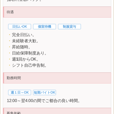
待遇
日払いOK
個室待機
制服貸与
・
完全日払い。
・
未経験者大歓。
・
昇給随時。
・
日給保障制度あり。
・
週
1
回からOK。
・
シフト自己申告制。
勤務時間
週１日～OK
短期バイトOK
12:00～翌4:00の間でご都合の良い時間。
募集年齢