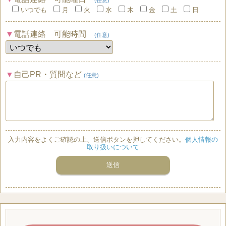
いつでも
月
火
水
木
金
土
日
電話連絡 可能時間
(任意)
自己PR・質問など
(任意)
入力内容をよくご確認の上、送信ボタンを押してください。
個人情報の
取り扱いについて