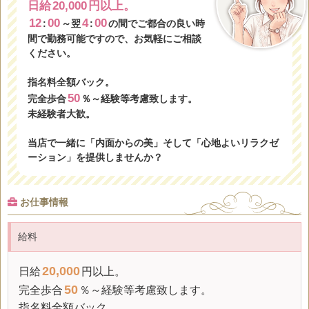
日給
20,000
円以上。
12
00
4
00
:
～翌
:
の間でご都合の良い時
間で勤務可能ですので、お気軽にご相談
ください。
指名料全額バック。
50
完全歩合
％～経験等考慮致します。
未経験者大歓。
当店で一緒に「内面からの美」そして「心地よいリラクゼ
ーション」を提供しませんか？
お仕事情報
給料
20,000
日給
円以上。
50
完全歩合
％～経験等考慮致します。
指名料全額バック。