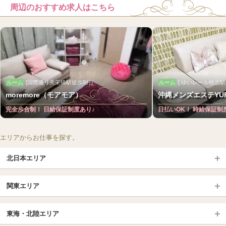
周辺のおすすめ求人はこちら
ルーム
[国際通り美栄橋駅徒歩5分]
ルーム
[ ゆいレール牧志駅
moremore（モアモア）
沖縄メンズエステYUR
完全歩合制！ 日給保証制度あり♪
日払いOK！ 時給保証制
エリアからお仕事を探す。
北日本エリア
北日本TOP
関東エリア
北海道（札幌・旭川・函館）
青森
埼玉TOP
岩手 (盛岡・北上)
宮城 (仙台)
東海・北陸エリア
大宮・浦和・川口
越谷・春日部
福島 (いわき・郡山)
山形