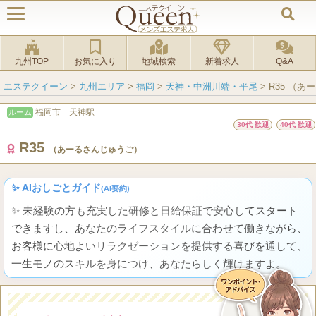
九州TOP
お気に入り
地域検索
新着求人
Q&A
エステクイーン
>
九州エリア
>
福岡
>
天神・中洲川端・平尾
>
R35 （
福岡市 天神駅
ルーム
30代 歓迎
40代 歓迎
R35
（あーるさんじゅうご）
✨ AIおしごとガイド
(AI要約)
✨ 未経験の方も充実した研修と日給保証で安心してスタート
できますし、あなたのライフスタイルに合わせて働きながら、
お客様に心地よいリラクゼーションを提供する喜びを通して、
一生モノのスキルを身につけ、あなたらしく輝けますよ。