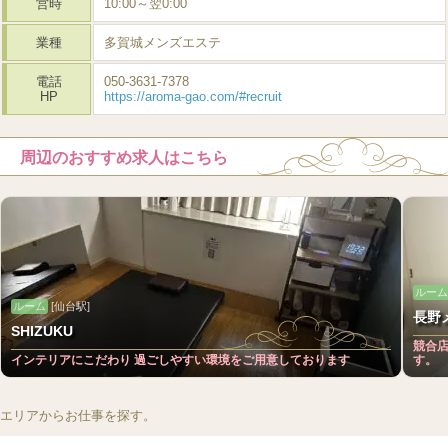
営時
10:00～翌0:00
業種
多賀城メンズエステ
電話
050-3631-7378
HP
https://aroma-gao.com/#recruit
周辺のおすすめ求人はこちら
ルーム
ルーム
[仙台駅]
長野
SHIZUKU
競合
インテリアにこだわり 過ごしやすい環境をご用意しております
す。
エリアからお仕事を探す。