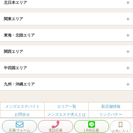
北日本エリア
北日本TOP
関東エリア
北海道（札幌・旭川・函館）
青森
埼玉TOP
岩手 (盛岡・北上)
宮城 (仙台)
東海・北陸エリア
大宮・浦和・川口
越谷・春日部
福島 (いわき・郡山)
山形
東海・北陸TOP
所沢・川越
長野・松本・上田
山梨（甲府）
関西エリア
愛知（名古屋）
岐阜県
千葉TOP
茨城（水戸・取手）
栃木（宇都宮・小山）
京都
エリア
三重県
静岡県
中四国エリア
群馬（伊勢崎・高崎・前橋）
松戸・柏
船橋・習志野・千葉市
京都駅・伏見区
烏丸御池駅
北陸
東京TOP
中国・四国TOP
四条烏丸・河原町・祇園四条
大宮・西院・二条
九州・沖縄エリア
名古屋TOP
池袋・大塚
広島
新宿
岡山
三条・京都市役所前
名古屋・名駅・太閤通
栄・伏見・ 矢場町
九州TOP
渋谷・代々木・三軒茶屋
山口
新大久保・高田馬場
島根・鳥取
大阪
エリア
丸の内・久屋・高岳
大須・上前津・鶴舞
福岡
佐賀
メンズエステバイト
エリア一覧
新店舗情報
恵比寿・目黒・自由が丘
香川（高松）
赤坂・麻布・六本木
愛媛（松山）
梅田・北新地
肥後橋・淀屋橋・北浜
新栄町・東新町
千種・今池・黒川・大曽根
お問合せ
メンズエステ求人とは
リンクバナー
長崎
熊本
品川・五反田・蒲田
徳島
銀座・東京・新橋
高知
南森町・天満・京橋
日本橋（大阪市）
金山・熱田
一宮・津島・小牧
プライバシーポリシー・利用規約
無料掲載
会社概要
大分
鹿児島
飯田橋・水道橋・市ヶ谷
神田・秋葉原・人形町
難波（なんば）
南船場・心斎橋・長堀橋
春日井・豊田・東海
刈谷・安城・岡崎・豊橋
応募フォーム
電話応募
LINE応募
お気に入り
エステクイーン
宮崎
沖縄