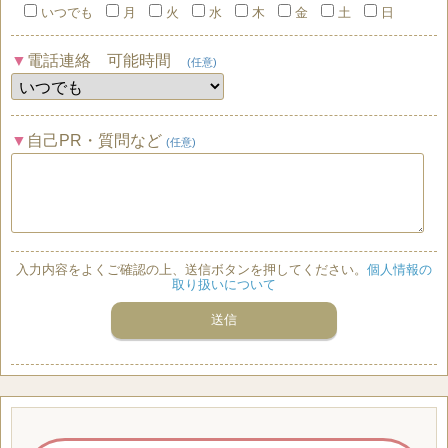
いつでも
月
火
水
木
金
土
日
電話連絡 可能時間
(任意)
自己PR・質問など
(任意)
入力内容をよくご確認の上、送信ボタンを押してください。
個人情報の
取り扱いについて