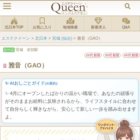
北日本TOP
お気に入り
地域検索
新着求人
Q&A
エステクイーン
>
北日本
>
宮城 (仙台)
>
雅音（GAO）
宮城 岩切駅
ルーム
20代 歓迎
30代 歓迎
40代 歓迎
雅音（GAO）
✨ AIおしごとガイド
(AI要約)
✨ 4月にオープンしたばかりの温かい職場で、あなたの頑張り
がそのままお給料に反映されるから、ライフスタイルに合わせ
て自分らしく輝きながら、安心して新しい一歩を踏み出せます
よ。