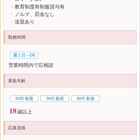
・
教育制度有制服貸与有
・
ノルマ、罰金なし
・
送迎あり
勤務時間
週１日～OK
営業時間内で応相談
募集年齢
20代 歓迎
30代 歓迎
40代 歓迎
18
歳以上
応募資格