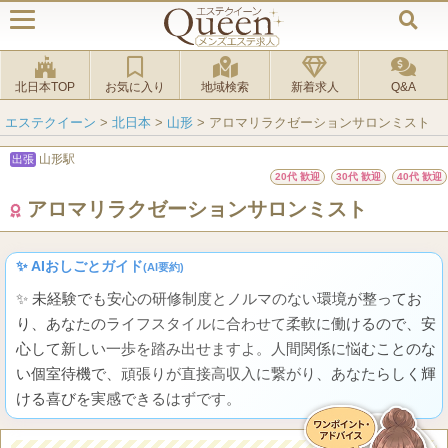
北日本TOP
お気に入り
地域検索
新着求人
Q&A
エステクイーン
>
北日本
>
山形
>
アロマリラクゼーションサロンミスト
山形駅
出張
20代 歓迎
30代 歓迎
40代 歓迎
アロマリラクゼーションサロンミスト
✨ AIおしごとガイド
(AI要約)
✨ 未経験でも安心の研修制度とノルマのない環境が整ってお
り、あなたのライフスタイルに合わせて柔軟に働けるので、安
心して新しい一歩を踏み出せますよ。人間関係に悩むことのな
い個室待機で、頑張りが直接高収入に繋がり、あなたらしく輝
ける喜びを実感できるはずです。