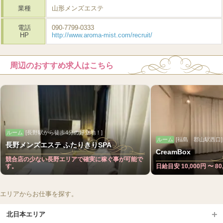
業種
山形メンズエステ
電話
090-7799-0333
HP
http://www.aroma-mist.com/recruit/
周辺のおすすめ求人はこちら
ルーム
[長野駅から徒歩4分の好立地！]
ルーム
[福島 郡山駅西口]
長野メンズエステ ふたりきりSPA
CreamBox
競合店の少ない長野エリアで確実に稼ぐ事が可能で
す。
日給目安 10,000円 〜 80
エリアからお仕事を探す。
北日本エリア