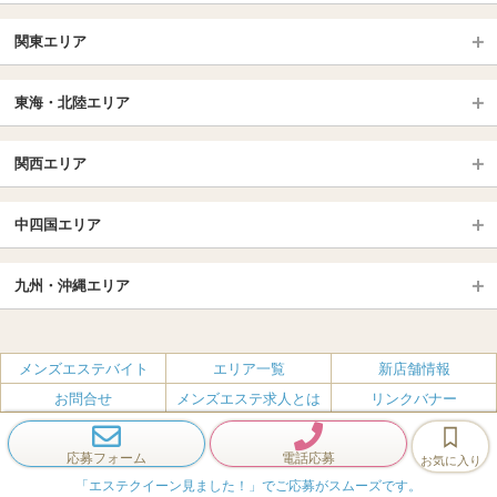
北日本TOP
関東エリア
北海道（札幌・旭川・函館）
青森
埼玉TOP
岩手 (盛岡・北上)
宮城 (仙台)
東海・北陸エリア
大宮・浦和・川口
越谷・春日部
福島 (いわき・郡山)
山形
東海・北陸TOP
所沢・川越
長野・松本・上田
山梨（甲府）
関西エリア
愛知（名古屋）
岐阜県
千葉TOP
茨城（水戸・取手）
栃木（宇都宮・小山）
京都
エリア
三重県
静岡県
中四国エリア
群馬（伊勢崎・高崎・前橋）
松戸・柏
船橋・習志野・千葉市
京都駅・伏見区
烏丸御池駅
北陸
東京TOP
中国・四国TOP
四条烏丸・河原町・祇園四条
大宮・西院・二条
九州・沖縄エリア
名古屋TOP
池袋・大塚
広島
新宿
岡山
三条・京都市役所前
名古屋・名駅・太閤通
栄・伏見・ 矢場町
九州TOP
渋谷・代々木・三軒茶屋
山口
新大久保・高田馬場
島根・鳥取
大阪
エリア
丸の内・久屋・高岳
大須・上前津・鶴舞
福岡
佐賀
メンズエステバイト
エリア一覧
新店舗情報
恵比寿・目黒・自由が丘
香川（高松）
赤坂・麻布・六本木
愛媛（松山）
梅田・北新地
肥後橋・淀屋橋・北浜
新栄町・東新町
千種・今池・黒川・大曽根
お問合せ
メンズエステ求人とは
リンクバナー
長崎
熊本
品川・五反田・蒲田
徳島
銀座・東京・新橋
高知
南森町・天満・京橋
日本橋（大阪市）
金山・熱田
一宮・津島・小牧
プライバシーポリシー・利用規約
無料掲載
会社概要
大分
鹿児島
飯田橋・水道橋・市ヶ谷
神田・秋葉原・人形町
難波（なんば）
南船場・心斎橋・長堀橋
春日井・豊田・東海
刈谷・安城・岡崎・豊橋
応募フォーム
電話応募
お気に入り
エステクイーン
宮崎
沖縄
上野・鶯谷
赤羽・板橋
Copyright (c) e-q.jp All Rights Reserved.
堺筋本町・本町
新大阪・十三・南方
「エステクイーン見ました！」
でご応募がスムーズです。