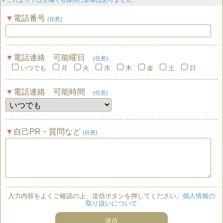
電話番号
(任意)
電話連絡 可能曜日
(任意)
いつでも
月
火
水
木
金
土
日
電話連絡 可能時間
(任意)
自己PR・質問など
(任意)
入力内容をよくご確認の上、送信ボタンを押してください。
個人情報の
取り扱いについて