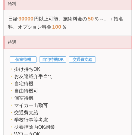
給料
30000
50
日給
円以上可能、施術料金の
％～、＋指名
100
料、オプション料金
％
待遇
個室待機
自宅待機OK
交通費支給
・
掛け持ちOK
・
お友達紹介手当て
・
自宅待機
・
自由待機可
・
個室待機
・
マイカー出勤可
・
交通費支給
・
学校行事等考慮
・
扶養控除内OK副業
・
WワークOK