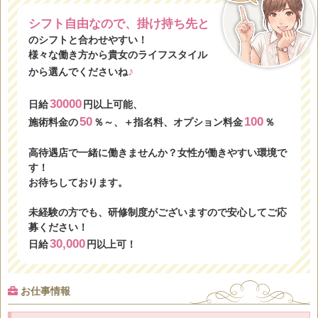
シフト自由なので、掛け持ち先と
のシフトと合わせやすい！
様々な働き方から貴女のライフスタイル
♪
から選んでくださいね
30000
日給
円以上可能、
50
100
施術料金の
％～、＋指名料、オプション料金
％
高待遇店で一緒に働きませんか？女性が働きやすい環境で
す！
お待ちしております。
未経験の方でも、研修制度がございますので安心してご応
募ください！
30,000
日給
円以上可！
お仕事情報